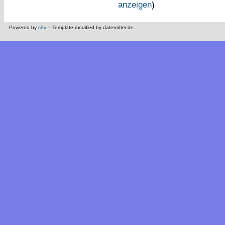
anzeigen
)
Powered by
s9y
– Template modified by datenritter.de.