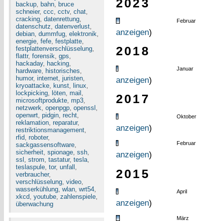
2023
backup
,
bahn
,
bruce
schneier
,
ccc
,
cctv
,
chat
,
cracking
,
datenrettung
,
Februar
datenschutz
,
datenverlust
,
anzeigen
)
debian
,
dummfug
,
elektronik
,
energie
,
fefe
,
festplatte
,
2018
festplattenverschlüsselung
,
flattr
,
forensik
,
gps
,
hackaday
,
hacking
,
Januar
hardware
,
historisches
,
humor
,
internet
,
juristen
,
anzeigen
)
kryoattacke
,
kunst
,
linux
,
lockpicking
,
löten
,
mail
,
2017
microsoftprodukte
,
mp3
,
netzwerk
,
openpgp
,
openssl
,
openwrt
,
pidgin
,
recht
,
Oktober
reklamation
,
reparatur
,
anzeigen
)
restriktionsmanagement
,
rfid
,
roboter
,
Februar
sackgassensoftware
,
sicherheit
,
spionage
,
ssh
,
anzeigen
)
ssl
,
strom
,
tastatur
,
tesla
,
teslaspule
,
tor
,
unfall
,
2015
verbraucher
,
verschlüsselung
,
video
,
wasserkühlung
,
wlan
,
wrt54
,
April
xkcd
,
youtube
,
zahlenspiele
,
anzeigen
)
überwachung
März