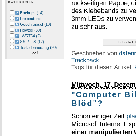
rückseitigen Pappe, di
KATEGORIEN
des Klebebands zu ve
Backups (14)
3mm-LEDs zu verwend
Freibeuterei
Geschreibsel (10)
zu sehr aus.
Howtos (30)
WRT54 (2)
SSL/TLS (17)
Im Dunkeln 
Tesladonnerstag (20)
Geschrieben von
datenr
Trackback
Tags für diesen Artikel:
Mittwoch, 17. Dezem
"Computer Bi
Blöd"?
Schon einiger Zeit
pla
Microsoft Internet Exp
einer manipulierten 