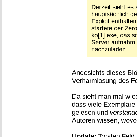
Derzeit sieht es
hauptsächlich g
Exploit enthalten
startete der Ze
ko[1].exe, das s
Server aufnahm
nachzuladen.
Angesichts dieses Blöd
Verharmlosung des Fe
Da sieht man mal wied
dass viele Exemplare 
gelesen und
verstand
Autoren wissen, wovon
Update:
Torsten Feld