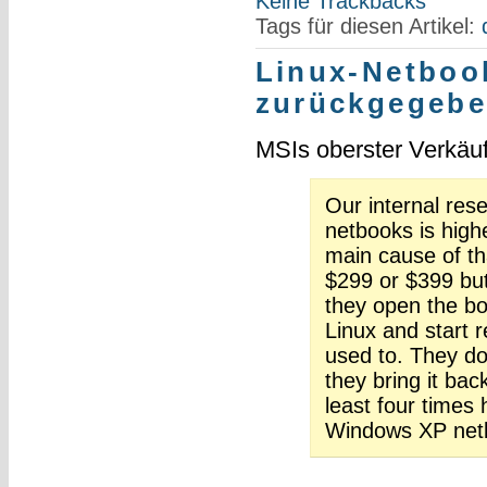
Keine Trackbacks
Tags für diesen Artikel:
Linux-Netboo
zurückgegeb
MSIs oberster Verkäu
Our internal res
netbooks is high
main cause of th
$299 or $399 but
they open the bo
Linux and start r
used to. They don
they bring it bac
least four times
Windows XP net