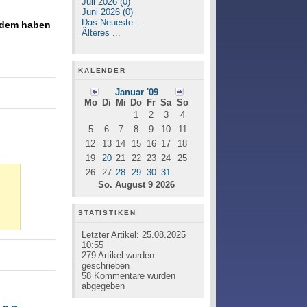
Juli 2026 (0)
Juni 2026 (0)
Das Neueste ...
erdem haben
Älteres ...
KALENDER
Januar '09
Mo
Di
Mi
Do
Fr
Sa
So
1
2
3
4
5
6
7
8
9
10
11
12
13
14
15
16
17
18
19
20
21
22
23
24
25
26
27
28
29
30
31
So. August 9 2026
STATISTIKEN
Letzter Artikel:
25.08.2025
10:55
279
Artikel wurden
geschrieben
58
Kommentare wurden
abgegeben