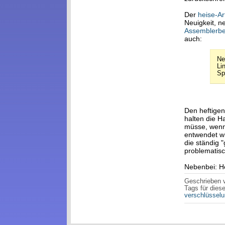
Der
heise-Ar
Neuigkeit, ne
Assemblerbe
auch:
Ne
Li
Spe
Den heftigen
halten die H
müsse, wenn 
entwendet wi
die ständig 
problematisc
Nebenbei: He
Geschrieben
Tags für diese
verschlüssel