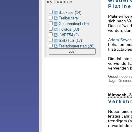
wieder
KATEGORIEN
Platine
Backups (14)
Platinen wer
Freibeuterei
sich nach Ve
Geschreibsel (10)
Das ist "wi
Howtos (30)
werden, dann
WRT54 (2)
Adam Seyche
SSL/TLS (17)
behalten mu
Tesladonnerstag (20)
Instructable
Die dahinter
verwunderlic
verwenden k
Geschrieben
Tags für diese
Mittwoch, 2
Verkehr
Neben einem
letztes Jahr
trendigem (
erwartet den