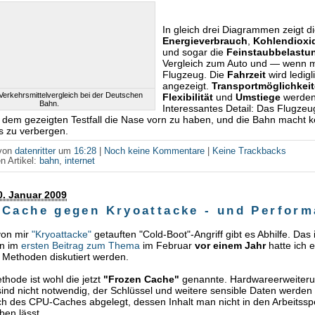
In gleich drei Diagrammen zeigt 
Energieverbrauch
,
Kohlendioxi
und sogar die
Feinstaubbelastu
Vergleich zum Auto und — wenn 
Flugzeug. Die
Fahrzeit
wird ledigl
angezeigt.
Transportmöglichkei
 Verkehrsmittelvergleich bei der Deutschen
Flexibilität
und
Umstiege
werden 
Bahn.
Interessantes Detail: Das Flugzeu
 dem gezeigten Testfall die Nase vorn zu haben, und die Bahn macht k
s zu verbergen.
 von
datenritter
um
16:28
|
Noch keine Kommentare
|
Keine Trackbacks
n Artikel:
bahn
,
internet
0. Januar 2009
 Cache gegen Kryoattacke - und Perfor
von mir
"Kryoattacke"
getauften "Cold-Boot"-Angriff gibt es Abhilfe. Das 
on im
ersten Beitrag zum Thema
im Februar
vor einem Jahr
hatte ich 
 Methoden diskutiert werden.
thode ist wohl die jetzt
"Frozen Cache"
genannte. Hardwareerweiter
sind nicht notwendig, der Schlüssel und weitere sensible Daten werden 
h des CPU-Caches abgelegt, dessen Inhalt man nicht in den Arbeitssp
ben lässt.