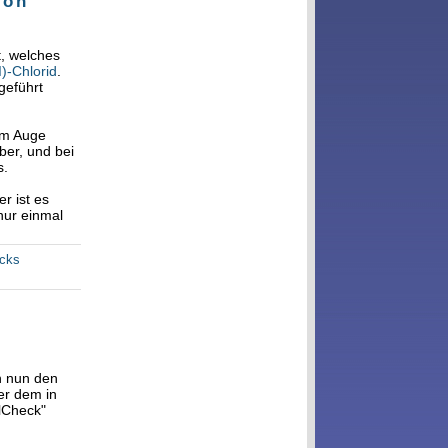
von
, welches
I)-Chlorid
.
geführt
im Auge
ber, und bei
s.
r ist es
nur einmal
acks
n nun den
er dem in
lCheck"