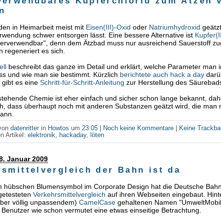
verwendbares Kupferchlorid zum Ätzen 
n
den in Heimarbeit meist mit
Eisen(III)-Oxid
oder
Natriumhydroxid
geätzt
rwendung schwer entsorgen lässt. Eine bessere Alternative ist
Kupfer(I
ederverwendbar", denn dem Ätzbad muss nur ausreichend Sauerstoff zu
 regeneriert es sich.
ll
beschreibt das ganze im Detail und erklärt, welche Parameter man 
ss und wie man sie bestimmt. Kürzlich
berichtete auch hack a day
darü
s gibt es eine
Schritt-für-Schritt-Anleitung
zur Herstellung des Säurebad
stehende Chemie ist eher einfach und sicher schon lange bekannt, dahe
h, dass überhaupt noch mit anderen Substanzen geätzt wird, die man 
ann.
 von
datenritter
in
Howtos
um
23:05
|
Noch keine Kommentare
|
Keine Trackb
n Artikel:
elektronik
,
hackaday
,
löten
8. Januar 2009
smittelvergleich der Bahn ist da
 hübschen Blumensymbol im Corporate Design hat die Deutsche Bah
 getesteten
Verkehrsmittelvergleich
auf ihren Webseiten eingebaut. Hint
aber völlig unpassendem)
CamelCase
gehaltenen Namen "UmweltMobi
 Benutzer wie schon vermutet eine etwas einseitige Betrachtung.