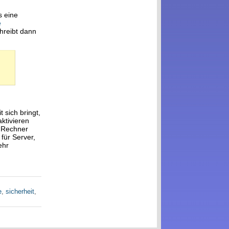
s eine
e
chreibt dann
sich bringt,
ktivieren
r Rechner
für Server,
ehr
e
,
sicherheit
,