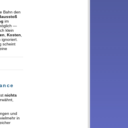
die Bahn den
dausstoß
ng
im
möglich —
ich klein
ten
,
Kosten
,
ignoriert.
g scheint
eine
mance
ist
nichts
erwähnt,
ungen und
vielmehr in
eicher