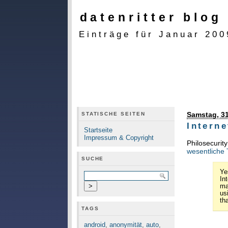
datenritter blog
Einträge für Januar 200
Samstag, 31
STATISCHE SEITEN
Intern
Startseite
Impressum & Copyright
Philosecurit
wesentliche T
SUCHE
Ye
In
ma
us
th
TAGS
android
,
anonymität
,
auto
,