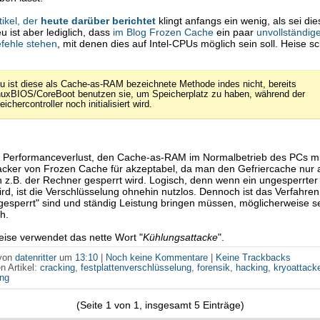
tikel, der
heute darüber berichtet
klingt anfangs ein wenig, als sei die
u ist aber lediglich, dass
im Blog Frozen Cache
ein paar
unvollständig
fehle stehen
, mit denen dies auf Intel-CPUs möglich sein soll. Heise s
u ist diese als Cache-as-RAM bezeichnete Methode indes nicht, bereits
nuxBIOS/CoreBoot benutzen sie, um Speicherplatz zu haben, während der
ichercontroller noch initialisiert wird.
 Performanceverlust, den Cache-as-RAM im Normalbetrieb des PCs mit 
acker von Frozen Cache für akzeptabel, da man den Gefriercache nur a
z.B. der Rechner gesperrt wird. Logisch, denn wenn ein ungesperrte
rd, ist die Verschlüsselung ohnehin nutzlos. Dennoch ist das Verfahren 
"gesperrt" sind und ständig Leistung bringen müssen, möglicherweise s
h.
ise verwendet das nette Wort "
Kühlungsattacke
".
 von
datenritter
um
13:10
|
Noch keine Kommentare
|
Keine Trackbacks
n Artikel:
cracking
,
festplattenverschlüsselung
,
forensik
,
hacking
,
kryoattack
ung
(Seite 1 von 1, insgesamt 5 Einträge)