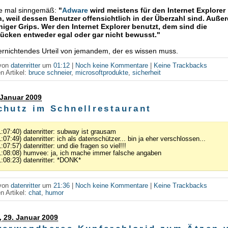
ze mal sinngemäß:
"
Adware
wird meistens für den Internet Explorer
, weil dessen Benutzer offensichtlich in der Überzahl sind. Auß
niger Grips. Wer den Internet Explorer benutzt, dem sind die
lücken entweder egal oder gar nicht bewusst."
vernichtendes Urteil von jemandem, der es wissen muss.
 von
datenritter
um
01:12
|
Noch keine Kommentare
|
Keine Trackbacks
n Artikel:
bruce schneier
,
microsoftprodukte
,
sicherheit
. Januar 2009
chutz im Schnellrestaurant
1:07:40) datenritter: subway ist grausam
1:07:49) datenritter: ich als datenschützer... bin ja eher verschlossen...
:07:57) datenritter: und die fragen so viel!!!
1:08:08) humvee: ja, ich mache immer falsche angaben
1:08:23) datenritter: *DONK*
 von
datenritter
um
21:36
|
Noch keine Kommentare
|
Keine Trackbacks
n Artikel:
chat
,
humor
 29. Januar 2009