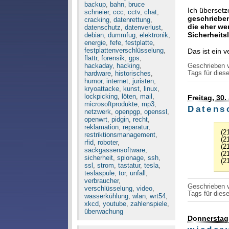
backup
,
bahn
,
bruce
Ich überset
schneier
,
ccc
,
cctv
,
chat
,
geschrieben
cracking
,
datenrettung
,
die eher we
datenschutz
,
datenverlust
,
Sicherheits
debian
,
dummfug
,
elektronik
,
energie
,
fefe
,
festplatte
,
festplattenverschlüsselung
,
Das ist ein 
flattr
,
forensik
,
gps
,
hackaday
,
hacking
,
Geschrieben
Tags für diese
hardware
,
historisches
,
humor
,
internet
,
juristen
,
kryoattacke
,
kunst
,
linux
,
lockpicking
,
löten
,
mail
,
Freitag, 30
microsoftprodukte
,
mp3
,
Datens
netzwerk
,
openpgp
,
openssl
,
openwrt
,
pidgin
,
recht
,
reklamation
,
reparatur
,
(2
restriktionsmanagement
,
(2
rfid
,
roboter
,
(21
sackgassensoftware
,
(2
sicherheit
,
spionage
,
ssh
,
(2
ssl
,
strom
,
tastatur
,
tesla
,
teslaspule
,
tor
,
unfall
,
verbraucher
,
Geschrieben
verschlüsselung
,
video
,
Tags für diese
wasserkühlung
,
wlan
,
wrt54
,
xkcd
,
youtube
,
zahlenspiele
,
überwachung
Donnerstag,