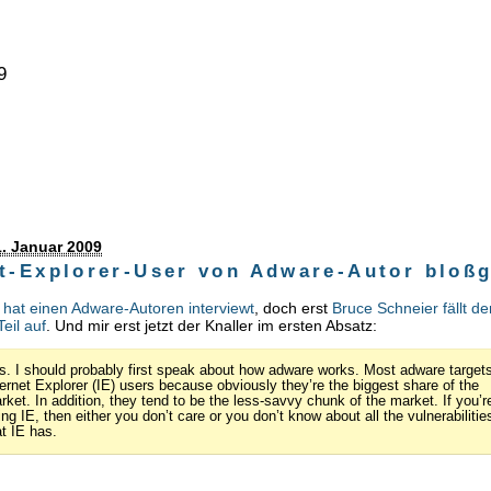
9
. Januar 2009
et-Explorer-User von Adware-Autor bloßg
y
hat einen Adware-Autoren interviewt
, doch erst
Bruce Schneier fällt de
eil auf
. Und mir erst jetzt der Knaller im ersten Absatz:
s. I should probably first speak about how adware works. Most adware target
ternet Explorer (IE) users because obviously they’re the biggest share of the
rket. In addition, they tend to be the less-savvy chunk of the market. If you’r
ing IE, then either you don’t care or you don’t know about all the vulnerabilitie
at IE has.