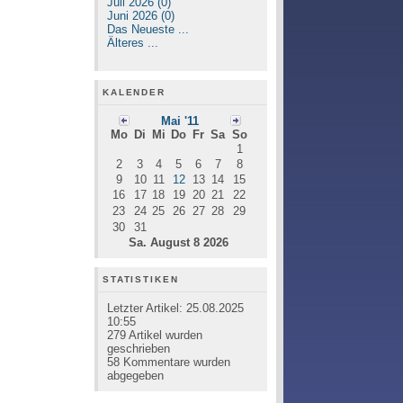
Juli 2026 (0)
Juni 2026 (0)
Das Neueste ...
Älteres ...
KALENDER
Mai '11
Mo
Di
Mi
Do
Fr
Sa
So
1
2
3
4
5
6
7
8
9
10
11
12
13
14
15
16
17
18
19
20
21
22
23
24
25
26
27
28
29
30
31
Sa. August 8 2026
STATISTIKEN
Letzter Artikel:
25.08.2025
10:55
279
Artikel wurden
geschrieben
58
Kommentare wurden
abgegeben