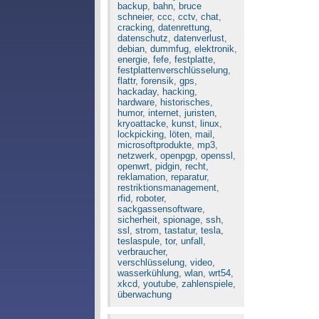
backup
,
bahn
,
bruce
schneier
,
ccc
,
cctv
,
chat
,
cracking
,
datenrettung
,
datenschutz
,
datenverlust
,
debian
,
dummfug
,
elektronik
,
energie
,
fefe
,
festplatte
,
festplattenverschlüsselung
,
flattr
,
forensik
,
gps
,
hackaday
,
hacking
,
hardware
,
historisches
,
humor
,
internet
,
juristen
,
kryoattacke
,
kunst
,
linux
,
lockpicking
,
löten
,
mail
,
microsoftprodukte
,
mp3
,
netzwerk
,
openpgp
,
openssl
,
openwrt
,
pidgin
,
recht
,
reklamation
,
reparatur
,
restriktionsmanagement
,
rfid
,
roboter
,
sackgassensoftware
,
sicherheit
,
spionage
,
ssh
,
ssl
,
strom
,
tastatur
,
tesla
,
teslaspule
,
tor
,
unfall
,
verbraucher
,
verschlüsselung
,
video
,
wasserkühlung
,
wlan
,
wrt54
,
xkcd
,
youtube
,
zahlenspiele
,
überwachung