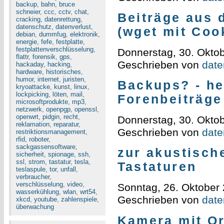
backup
,
bahn
,
bruce
schneier
,
ccc
,
cctv
,
chat
,
Beiträge aus 
cracking
,
datenrettung
,
datenschutz
,
datenverlust
,
(wget mit Coo
debian
,
dummfug
,
elektronik
,
energie
,
fefe
,
festplatte
,
festplattenverschlüsselung
,
Donnerstag, 30. Okto
flattr
,
forensik
,
gps
,
Geschrieben von
daten
hackaday
,
hacking
,
hardware
,
historisches
,
humor
,
internet
,
juristen
,
Backups? - he
kryoattacke
,
kunst
,
linux
,
lockpicking
,
löten
,
mail
,
Forenbeiträge
microsoftprodukte
,
mp3
,
netzwerk
,
openpgp
,
openssl
,
openwrt
,
pidgin
,
recht
,
Donnerstag, 30. Okto
reklamation
,
reparatur
,
Geschrieben von
daten
restriktionsmanagement
,
rfid
,
roboter
,
sackgassensoftware
,
zur akustisch
sicherheit
,
spionage
,
ssh
,
ssl
,
strom
,
tastatur
,
tesla
,
Tastaturen
teslaspule
,
tor
,
unfall
,
verbraucher
,
verschlüsselung
,
video
,
Sonntag, 26. Oktober
wasserkühlung
,
wlan
,
wrt54
,
Geschrieben von
daten
xkcd
,
youtube
,
zahlenspiele
,
überwachung
Kamera mit Or