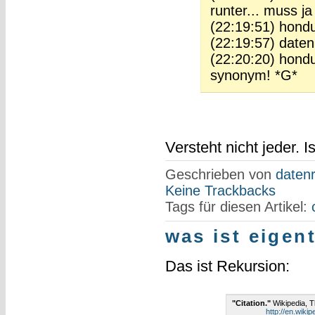
runter... muss ja 
(22:19:51) hond
(22:19:57) datenr
(22:20:20) hondu
synonym! *G*
Versteht nicht jeder. I
Geschrieben von
datenr
Keine Trackbacks
Tags für diesen Artikel:
was ist eigen
Das ist Rekursion:
"Citation."
Wikipedia, 
http://en.wiki