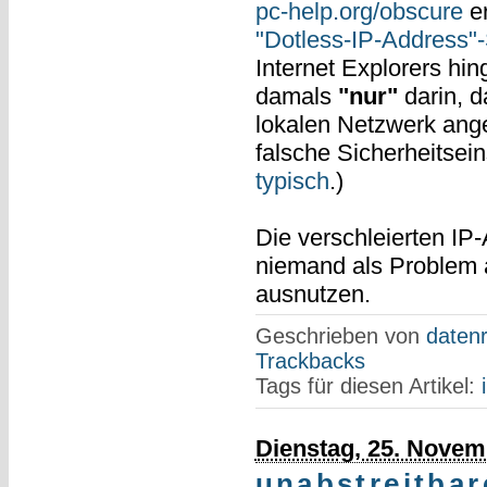
pc-help.org/obscure
er
"Dotless-IP-Address"-
Internet Explorers hi
damals
"nur"
darin, d
lokalen Netzwerk ange
falsche Sicherheitsei
typisch
.)
Die verschleierten IP
niemand als Problem 
ausnutzen.
Geschrieben von
datenr
Trackbacks
Tags für diesen Artikel:
Dienstag, 25. Novem
unabstreitba