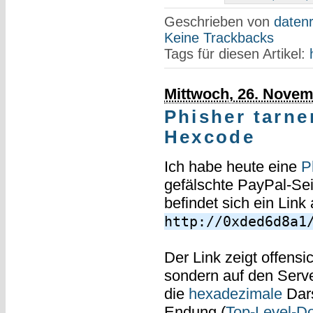
Geschrieben von
datenr
Keine Trackbacks
Tags für diesen Artikel:
Mittwoch, 26. Novem
Phisher tarne
Hexcode
Ich habe heute eine
P
gefälschte PayPal-Sei
befindet sich ein Link 
http://0xded6d8a1
Der Link zeigt offensic
sondern auf den Serv
die
hexadezimale
Dars
Endung (
Top-Level-D