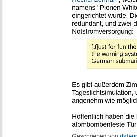
namens "Pionen White
eingerichtet wurde. D
redundant, und zwei 
Notstromversorgung:
[J]ust for fun th
the warning syst
German submari
Es gibt außerdem Zim
Tageslichtsimulation,
angenehm wie möglich
Hoffentlich haben die
atombombenfeste Tür k
Geschrieben von
datenr