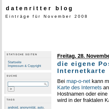
datenritter blog
Einträge für November 2008
Freitag, 28. Novemb
STATISCHE SEITEN
Startseite
die eigene Po
Impressum & Copyright
Internetkarte
SUCHE
Bei
map-o-net
kann ma
Karte des Internets
an
Hostnamen oder eine I
wird in der fraktalen K
TAGS
android
,
anonymität
,
auto
,