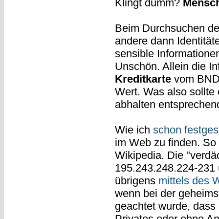
Klingt dumm?
Mensc
Beim Durchsuchen der 
andere dann Identität
sensible Informatione
Unschön. Allein die I
Kreditkarte
vom BND g
Wert. Was also sollte
abhalten entsprechen
Wie ich
schon festgest
im Web zu finden. So
Wikipedia. Die "verdä
195.243.248.224-231 
übrigens
mittels des 
wenn bei der geheims
geachtet wurde, dass 
Privates oder ohne An