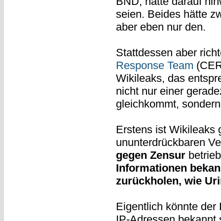
BND, hätte darauf hi
seien. Beides hätte z
aber eben nur den.
Stattdessen aber rich
Response Team
(CERT
Wikileaks, das entsp
nicht nur einer gerad
gleichkommt, sonder
Erstens ist Wikileaks 
ununterdrückbaren Ver
gegen Zensur
betrieb
Informationen bekann
zurückholen, wie Ur
Eigentlich könnte der
IP-Adressen bekannt s