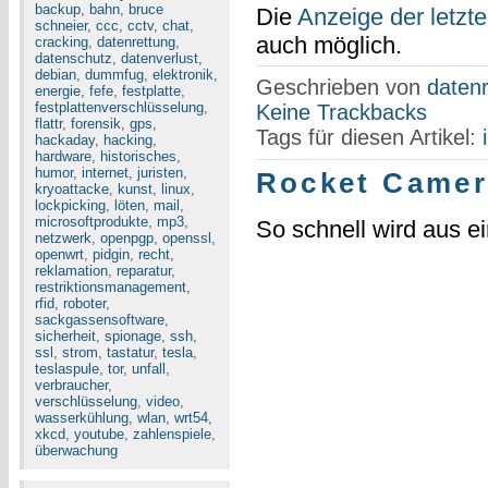
backup
,
bahn
,
bruce
Die
Anzeige der letzt
schneier
,
ccc
,
cctv
,
chat
,
auch möglich.
cracking
,
datenrettung
,
datenschutz
,
datenverlust
,
debian
,
dummfug
,
elektronik
,
Geschrieben von
datenr
energie
,
fefe
,
festplatte
,
festplattenverschlüsselung
,
Keine Trackbacks
flattr
,
forensik
,
gps
,
Tags für diesen Artikel:
hackaday
,
hacking
,
hardware
,
historisches
,
humor
,
internet
,
juristen
,
Rocket Camer
kryoattacke
,
kunst
,
linux
,
lockpicking
,
löten
,
mail
,
microsoftprodukte
,
mp3
,
So schnell wird aus 
netzwerk
,
openpgp
,
openssl
,
openwrt
,
pidgin
,
recht
,
reklamation
,
reparatur
,
restriktionsmanagement
,
rfid
,
roboter
,
sackgassensoftware
,
sicherheit
,
spionage
,
ssh
,
ssl
,
strom
,
tastatur
,
tesla
,
teslaspule
,
tor
,
unfall
,
verbraucher
,
verschlüsselung
,
video
,
wasserkühlung
,
wlan
,
wrt54
,
xkcd
,
youtube
,
zahlenspiele
,
überwachung