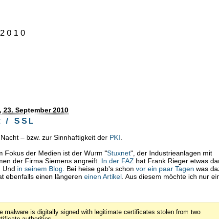
 2010
, 23. September 2010
t / SSL
 Nacht – bzw. zur Sinnhaftigkeit der
PKI
.
 Fokus der Medien ist der Wurm "
Stuxnet
", der Industrieanlagen mit
men der Firma Siemens angreift.
In der FAZ
hat Frank Rieger etwas da
. Und
in seinem Blog
. Bei heise gab's schon
vor ein paar Tagen
was da
t ebenfalls einen längeren
einen Artikel
. Aus diesem möchte ich nur ei
e malware is digitally signed with legitimate certificates stolen from two