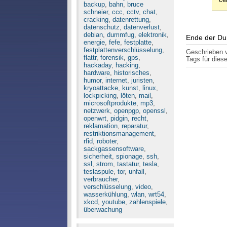
cer
backup
,
bahn
,
bruce
schneier
,
ccc
,
cctv
,
chat
,
cracking
,
datenrettung
,
datenschutz
,
datenverlust
,
debian
,
dummfug
,
elektronik
,
Ende der Du
energie
,
fefe
,
festplatte
,
festplattenverschlüsselung
,
Geschrieben
flattr
,
forensik
,
gps
,
Tags für diese
hackaday
,
hacking
,
hardware
,
historisches
,
humor
,
internet
,
juristen
,
kryoattacke
,
kunst
,
linux
,
lockpicking
,
löten
,
mail
,
microsoftprodukte
,
mp3
,
netzwerk
,
openpgp
,
openssl
,
openwrt
,
pidgin
,
recht
,
reklamation
,
reparatur
,
restriktionsmanagement
,
rfid
,
roboter
,
sackgassensoftware
,
sicherheit
,
spionage
,
ssh
,
ssl
,
strom
,
tastatur
,
tesla
,
teslaspule
,
tor
,
unfall
,
verbraucher
,
verschlüsselung
,
video
,
wasserkühlung
,
wlan
,
wrt54
,
xkcd
,
youtube
,
zahlenspiele
,
überwachung