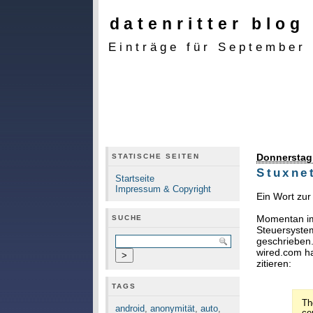
datenritter blog
Einträge für September
Donnerstag
STATISCHE SEITEN
Stuxne
Startseite
Impressum & Copyright
Ein Wort zur
Momentan im
SUCHE
Steuersyste
geschrieben
wired.com ha
zitieren:
TAGS
Th
android
,
anonymität
,
auto
,