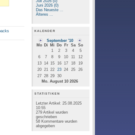
Juli 2026 (0)
Juni 2026 (0)
Das Neueste ...
Älteres ...
backs
KALENDER
September '10
Mo
Di
Mi
Do
Fr
Sa
So
1
2
3
4
5
6
7
8
9
10
11
12
13
14
15
16
17
18
19
20
21
22
23
24
25
26
27
28
29
30
Mo. August 10 2026
STATISTIKEN
Letzter Artikel:
25.08.2025
10:55
279
Artikel wurden
geschrieben
58
Kommentare wurden
abgegeben