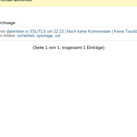
tificate authorities.
rchsage.
 von
datenritter
in
SSL/TLS
um
22:23
|
Noch keine Kommentare
|
Keine Track
n Artikel:
sicherheit
,
spionage
,
ssl
(Seite 1 von 1, insgesamt 1 Einträge)