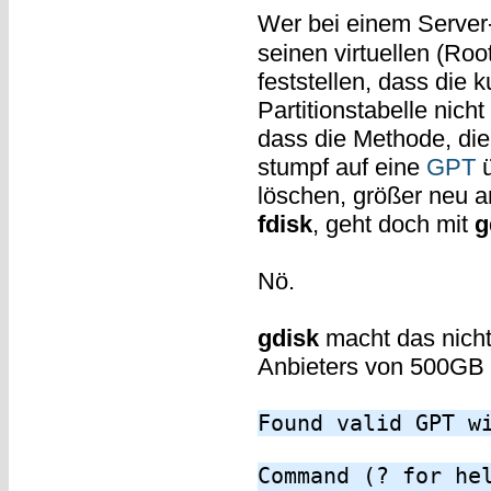
Wer bei einem Server
seinen virtuellen (Roo
feststellen, dass die
Partitionstabelle nicht
dass die Methode, di
stumpf auf eine
GPT
ü
löschen, größer neu an
fdisk
, geht doch mit
g
Nö.
gdisk
macht das nicht 
Anbieters von 500GB a
Found valid GPT w
Command (? for he