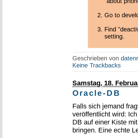
"about phon
Go to develo
Find "deacti
setting.
Geschrieben von
datenr
Keine Trackbacks
Samstag, 18. Februa
Oracle-DB
Falls sich jemand fra
veröffentlicht wird: Ic
DB auf einer Kiste mi
bringen. Eine echte 