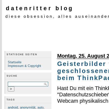
datenritter blog
diese obsession, alles auseinande
Montag, 25. August 
STATISCHE SEITEN
Startseite
Geisterbilder
Impressum & Copyright
geschlossene
SUCHE
beim ThinkPa
Hast Du mit ein Thin
"Datenschutzschieber",
Webcam physikalisch
TAGS
android
,
anonymität
,
auto
,