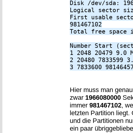
Disk /dev/sda: 19
Logical sector si
First usable sect
981467102
Total free space 
Number Start (sec
1 2048 20479 9.0 
2 20480 7833599 3
3 7833600 9814645
Hier muss man genau
zwar
1966080000
Sekt
immer
981467102
, we
letzten Partition lieg
und die Partitionen nu
ein paar übriggeblieb