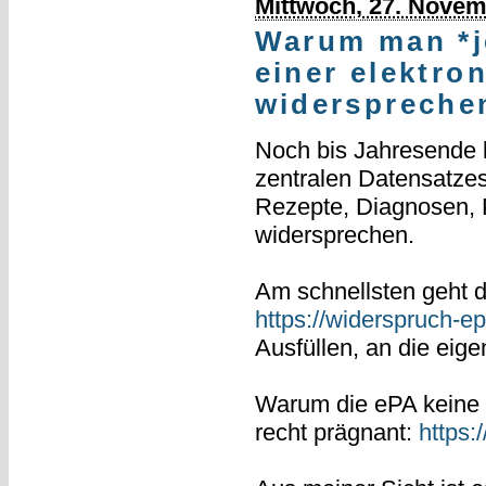
Mittwoch, 27. Novem
Warum man *je
einer elektro
widersprechen
Noch bis Jahresende 
zentralen Datensatze
Rezepte, Diagnosen, 
widersprechen.
Am schnellsten geht d
https://widerspruch-e
Ausfüllen, an die eig
Warum die ePA keine so
recht prägnant:
https: