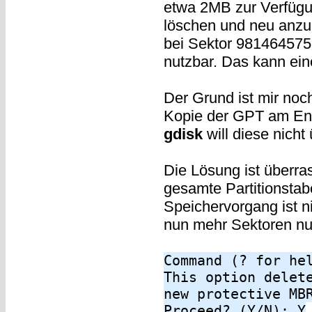
etwa 2MB zur Verfügung
löschen und neu anzul
bei Sektor 981464575 e
nutzbar. Das kann ein
Der Grund ist mir noc
Kopie der GPT am End
gdisk
will diese nicht
Die Lösung ist überra
gesamte Partitionstab
Speichervorgang ist ni
nun mehr Sektoren nut
Command (? for he
This option delet
new protective MB
Proceed? (Y/N): Y