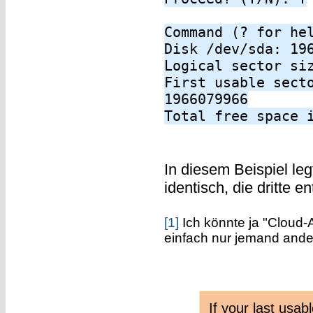
Command (? for he
Disk /dev/sda: 19
Logical sector si
First usable sect
1966079966
Total free space 
In diesem Beispiel leg
identisch, die dritte 
[1]
Ich könnte ja "Cloud-A
einfach nur jemand an
If your last usab