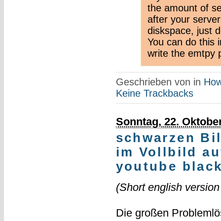
the amount of sec
after your serve
diskspace, just 
You can do this 
write the emtpy p
Geschrieben von
in
How
Keine Trackbacks
Sonntag, 22. Oktobe
schwarzen Bi
im Vollbild a
youtube black
(Short english version
Die großen Problemlös