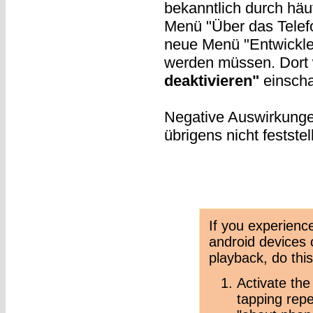
bekanntlich durch häu
Menü "Über das Telefo
neue Menü "Entwickler
werden müssen. Dort 
deaktivieren"
einscha
Negative Auswirkungen
übrigens nicht feststel
If you experienc
android devices 
playback, do this
Activate the
tapping repe