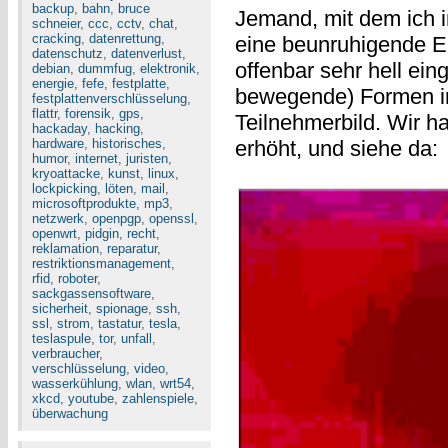
backup
,
bahn
,
bruce
Jemand, mit dem ich i
schneier
,
ccc
,
cctv
,
chat
,
cracking
,
datenrettung
,
eine beunruhigende E
datenschutz
,
datenverlust
,
offenbar sehr hell eing
debian
,
dummfug
,
elektronik
,
energie
,
fefe
,
festplatte
,
bewegende) Formen 
festplattenverschlüsselung
,
flattr
,
forensik
,
gps
,
Teilnehmerbild. Wir h
hackaday
,
hacking
,
hardware
,
historisches
,
erhöht, und siehe da:
humor
,
internet
,
juristen
,
kryoattacke
,
kunst
,
linux
,
lockpicking
,
löten
,
mail
,
microsoftprodukte
,
mp3
,
netzwerk
,
openpgp
,
openssl
,
openwrt
,
pidgin
,
recht
,
reklamation
,
reparatur
,
restriktionsmanagement
,
rfid
,
roboter
,
sackgassensoftware
,
sicherheit
,
spionage
,
ssh
,
ssl
,
strom
,
tastatur
,
tesla
,
teslaspule
,
tor
,
unfall
,
verbraucher
,
verschlüsselung
,
video
,
wasserkühlung
,
wlan
,
wrt54
,
xkcd
,
youtube
,
zahlenspiele
,
überwachung