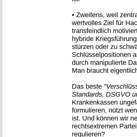
• Zweitens, weil zentr
wertvolles Ziel für Ha
transfeindlich motivie
hybride Kriegsführung
stürzen oder zu schwä
Schlüsselpositionen a
durch manipulierte D
Man braucht eigentlic
Das beste
"Verschlüss
Standards, DSGVO un
Krankenkassen ungefä
formulieren, nützt wen
ist. Und können wir ne
rechtsextremen Partei
regulieren?