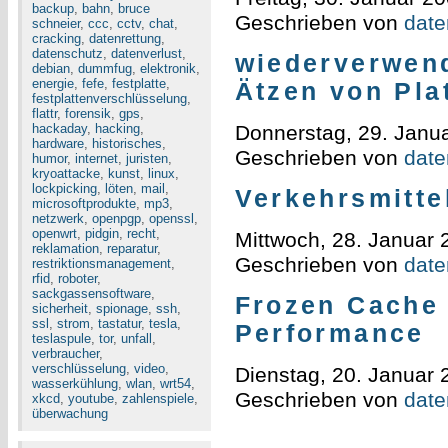
backup
,
bahn
,
bruce
Geschrieben von
daten
schneier
,
ccc
,
cctv
,
chat
,
cracking
,
datenrettung
,
datenschutz
,
datenverlust
,
wiederverwen
debian
,
dummfug
,
elektronik
,
energie
,
fefe
,
festplatte
,
Ätzen von Pla
festplattenverschlüsselung
,
flattr
,
forensik
,
gps
,
hackaday
,
hacking
,
Donnerstag, 29. Janu
hardware
,
historisches
,
Geschrieben von
daten
humor
,
internet
,
juristen
,
kryoattacke
,
kunst
,
linux
,
lockpicking
,
löten
,
mail
,
Verkehrsmitte
microsoftprodukte
,
mp3
,
netzwerk
,
openpgp
,
openssl
,
openwrt
,
pidgin
,
recht
,
Mittwoch, 28. Januar 
reklamation
,
reparatur
,
Geschrieben von
daten
restriktionsmanagement
,
rfid
,
roboter
,
sackgassensoftware
,
Frozen Cache 
sicherheit
,
spionage
,
ssh
,
ssl
,
strom
,
tastatur
,
tesla
,
Performance
teslaspule
,
tor
,
unfall
,
verbraucher
,
verschlüsselung
,
video
,
Dienstag, 20. Januar 
wasserkühlung
,
wlan
,
wrt54
,
Geschrieben von
daten
xkcd
,
youtube
,
zahlenspiele
,
überwachung