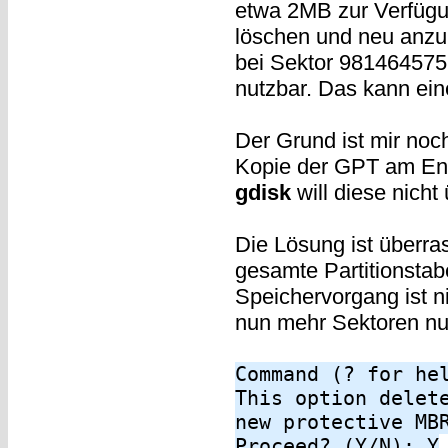
etwa 2MB zur Verfügung
löschen und neu anzul
bei Sektor 981464575 e
nutzbar. Das kann ein
Der Grund ist mir noc
Kopie der GPT am End
gdisk
will diese nicht
Die Lösung ist überra
gesamte Partitionstab
Speichervorgang ist ni
nun mehr Sektoren nut
Command (? for he
This option delet
new protective MB
Proceed? (Y/N): Y