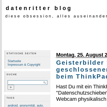
datenritter blog
diese obsession, alles auseinande
Montag, 25. August 
STATISCHE SEITEN
Startseite
Geisterbilder
Impressum & Copyright
geschlossene
SUCHE
beim ThinkPa
Hast Du mit ein Thin
"Datenschutzschieber",
Webcam physikalisch
TAGS
android
,
anonymität
,
auto
,