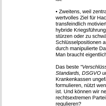
• Zweitens, weil zentr
wertvolles Ziel für Ha
transfeindlich motivie
hybride Kriegsführung
stürzen oder zu schwä
Schlüsselpositionen a
durch manipulierte D
Man braucht eigentlic
Das beste
"Verschlüss
Standards, DSGVO un
Krankenkassen ungefä
formulieren, nützt wen
ist. Und können wir ne
rechtsextremen Partei
regulieren?