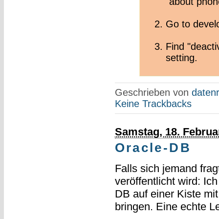
"about phon
Go to develo
Find "deacti
setting.
Geschrieben von
datenr
Keine Trackbacks
Samstag, 18. Februa
Oracle-DB
Falls sich jemand fra
veröffentlicht wird: Ic
DB auf einer Kiste mi
bringen. Eine echte 