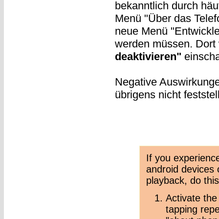
bekanntlich durch häu
Menü "Über das Telefo
neue Menü "Entwickler
werden müssen. Dort 
deaktivieren"
einscha
Negative Auswirkungen
übrigens nicht feststel
If you experienc
android devices 
playback, do this
Activate the
tapping repe