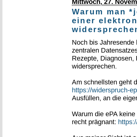
Mittwoch, 27. Novem
Warum man *je
einer elektro
widersprechen
Noch bis Jahresende 
zentralen Datensatze
Rezepte, Diagnosen, 
widersprechen.
Am schnellsten geht d
https://widerspruch-e
Ausfüllen, an die eig
Warum die ePA keine so
recht prägnant:
https: