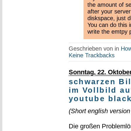
the amount of sec
after your serve
diskspace, just 
You can do this 
write the emtpy p
Geschrieben von
in
How
Keine Trackbacks
Sonntag, 22. Oktobe
schwarzen Bi
im Vollbild a
youtube black
(Short english version
Die großen Problemlös