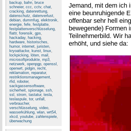
backup
,
bahn
,
bruce
Jemand, mit dem ich i
schneier
,
ccc
,
cctv
,
chat
,
cracking
,
datenrettung
,
eine beunruhigende E
datenschutz
,
datenverlust
,
offenbar sehr hell eing
debian
,
dummfug
,
elektronik
,
energie
,
fefe
,
festplatte
,
bewegende) Formen 
festplattenverschlüsselung
,
flattr
,
forensik
,
gps
,
Teilnehmerbild. Wir h
hackaday
,
hacking
,
hardware
,
historisches
,
erhöht, und siehe da:
humor
,
internet
,
juristen
,
kryoattacke
,
kunst
,
linux
,
lockpicking
,
löten
,
mail
,
microsoftprodukte
,
mp3
,
netzwerk
,
openpgp
,
openssl
,
openwrt
,
pidgin
,
recht
,
reklamation
,
reparatur
,
restriktionsmanagement
,
rfid
,
roboter
,
sackgassensoftware
,
sicherheit
,
spionage
,
ssh
,
ssl
,
strom
,
tastatur
,
tesla
,
teslaspule
,
tor
,
unfall
,
verbraucher
,
verschlüsselung
,
video
,
wasserkühlung
,
wlan
,
wrt54
,
xkcd
,
youtube
,
zahlenspiele
,
überwachung