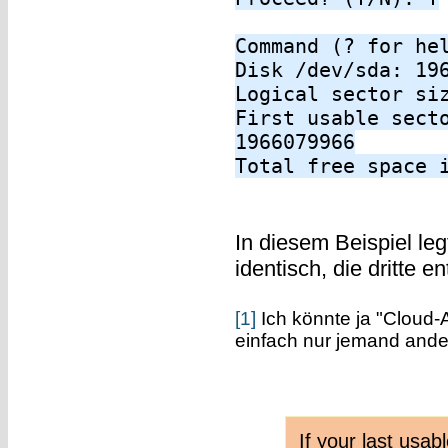
Command (? for he
Disk /dev/sda: 19
Logical sector si
First usable sect
1966079966
Total free space 
In diesem Beispiel leg
identisch, die dritte 
[1]
Ich könnte ja "Cloud-A
einfach nur jemand an
If your last usab