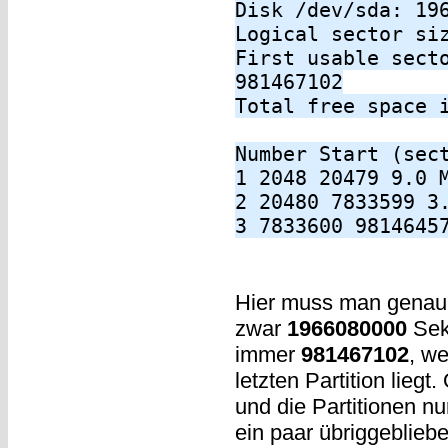
Disk /dev/sda: 19
Logical sector si
First usable sect
981467102
Total free space 
Number Start (sec
1 2048 20479 9.0 
2 20480 7833599 3
3 7833600 9814645
Hier muss man genau
zwar
1966080000
Sekt
immer
981467102
, we
letzten Partition lieg
und die Partitionen nu
ein paar übriggeblieb