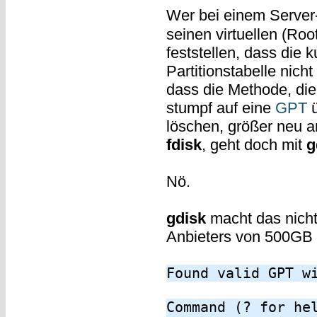
Wer bei einem Server
seinen virtuellen (Roo
feststellen, dass die
Partitionstabelle nicht
dass die Methode, di
stumpf auf eine
GPT
ü
löschen, größer neu an
fdisk
, geht doch mit
g
Nö.
gdisk
macht das nicht 
Anbieters von 500GB a
Found valid GPT w
Command (? for he