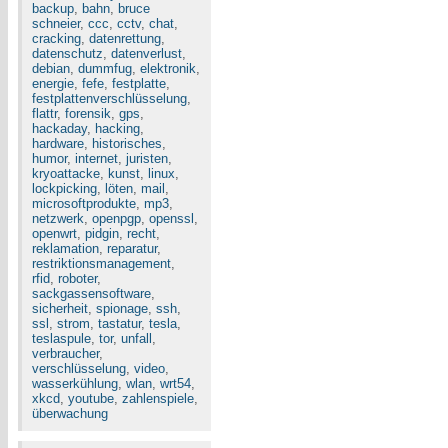
backup
,
bahn
,
bruce
schneier
,
ccc
,
cctv
,
chat
,
cracking
,
datenrettung
,
datenschutz
,
datenverlust
,
debian
,
dummfug
,
elektronik
,
energie
,
fefe
,
festplatte
,
festplattenverschlüsselung
,
flattr
,
forensik
,
gps
,
hackaday
,
hacking
,
hardware
,
historisches
,
humor
,
internet
,
juristen
,
kryoattacke
,
kunst
,
linux
,
lockpicking
,
löten
,
mail
,
microsoftprodukte
,
mp3
,
netzwerk
,
openpgp
,
openssl
,
openwrt
,
pidgin
,
recht
,
reklamation
,
reparatur
,
restriktionsmanagement
,
rfid
,
roboter
,
sackgassensoftware
,
sicherheit
,
spionage
,
ssh
,
ssl
,
strom
,
tastatur
,
tesla
,
teslaspule
,
tor
,
unfall
,
verbraucher
,
verschlüsselung
,
video
,
wasserkühlung
,
wlan
,
wrt54
,
xkcd
,
youtube
,
zahlenspiele
,
überwachung