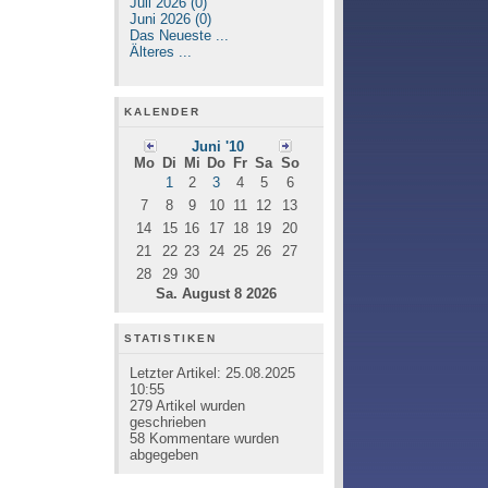
Juli 2026 (0)
Juni 2026 (0)
Das Neueste ...
Älteres ...
KALENDER
Juni '10
Mo
Di
Mi
Do
Fr
Sa
So
1
2
3
4
5
6
7
8
9
10
11
12
13
14
15
16
17
18
19
20
21
22
23
24
25
26
27
28
29
30
Sa. August 8 2026
STATISTIKEN
Letzter Artikel:
25.08.2025
10:55
279
Artikel wurden
geschrieben
58
Kommentare wurden
abgegeben