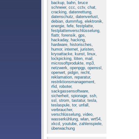
backup
,
bahn
,
bruce
schneier
,
ccc
,
cctv
,
chat
,
cracking
,
datenrettung
,
datenschutz
,
datenverlust
,
debian
,
dummfug
,
elektronik
,
energie
,
fefe
,
festplatte
,
festplattenverschlüsselung
,
flattr
,
forensik
,
gps
,
hackaday
,
hacking
,
hardware
,
historisches
,
humor
,
internet
,
juristen
,
kryoattacke
,
kunst
,
linux
,
lockpicking
,
löten
,
mail
,
microsoftprodukte
,
mp3
,
netzwerk
,
openpgp
,
openssl
,
openwrt
,
pidgin
,
recht
,
reklamation
,
reparatur
,
restriktionsmanagement
,
rfid
,
roboter
,
sackgassensoftware
,
sicherheit
,
spionage
,
ssh
,
ssl
,
strom
,
tastatur
,
tesla
,
teslaspule
,
tor
,
unfall
,
verbraucher
,
verschlüsselung
,
video
,
wasserkühlung
,
wlan
,
wrt54
,
xkcd
,
youtube
,
zahlenspiele
,
überwachung