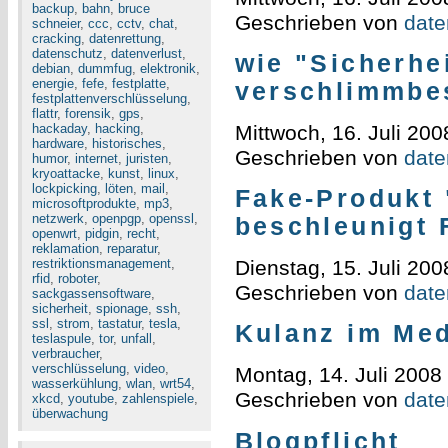
backup
,
bahn
,
bruce
Geschrieben von
daten
schneier
,
ccc
,
cctv
,
chat
,
cracking
,
datenrettung
,
datenschutz
,
datenverlust
,
wie "Sicherhe
debian
,
dummfug
,
elektronik
,
energie
,
fefe
,
festplatte
,
verschlimmbe
festplattenverschlüsselung
,
flattr
,
forensik
,
gps
,
hackaday
,
hacking
,
Mittwoch, 16. Juli 200
hardware
,
historisches
,
Geschrieben von
daten
humor
,
internet
,
juristen
,
kryoattacke
,
kunst
,
linux
,
lockpicking
,
löten
,
mail
,
Fake-Produkt 
microsoftprodukte
,
mp3
,
netzwerk
,
openpgp
,
openssl
,
beschleunigt
openwrt
,
pidgin
,
recht
,
reklamation
,
reparatur
,
restriktionsmanagement
,
Dienstag, 15. Juli 200
rfid
,
roboter
,
Geschrieben von
daten
sackgassensoftware
,
sicherheit
,
spionage
,
ssh
,
ssl
,
strom
,
tastatur
,
tesla
,
Kulanz im Me
teslaspule
,
tor
,
unfall
,
verbraucher
,
verschlüsselung
,
video
,
Montag, 14. Juli 2008
wasserkühlung
,
wlan
,
wrt54
,
Geschrieben von
daten
xkcd
,
youtube
,
zahlenspiele
,
überwachung
Blogpflicht