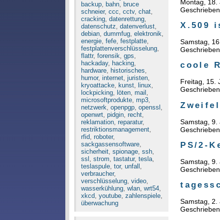
Montag, 18.
backup
,
bahn
,
bruce
Geschriebe
schneier
,
ccc
,
cctv
,
chat
,
cracking
,
datenrettung
,
X.509 i
datenschutz
,
datenverlust
,
debian
,
dummfug
,
elektronik
,
energie
,
fefe
,
festplatte
,
Samstag, 16
festplattenverschlüsselung
,
Geschriebe
flattr
,
forensik
,
gps
,
hackaday
,
hacking
,
coole R
hardware
,
historisches
,
humor
,
internet
,
juristen
,
Freitag, 15.
kryoattacke
,
kunst
,
linux
,
Geschriebe
lockpicking
,
löten
,
mail
,
microsoftprodukte
,
mp3
,
Zweifel
netzwerk
,
openpgp
,
openssl
,
openwrt
,
pidgin
,
recht
,
Samstag, 9.
reklamation
,
reparatur
,
Geschriebe
restriktionsmanagement
,
rfid
,
roboter
,
PS/2-K
sackgassensoftware
,
sicherheit
,
spionage
,
ssh
,
ssl
,
strom
,
tastatur
,
tesla
,
Samstag, 9.
teslaspule
,
tor
,
unfall
,
Geschriebe
verbraucher
,
verschlüsselung
,
video
,
tagessc
wasserkühlung
,
wlan
,
wrt54
,
xkcd
,
youtube
,
zahlenspiele
,
Samstag, 2.
überwachung
Geschriebe