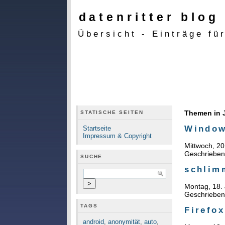
datenritter blog
Übersicht - Einträge fü
Themen in 
STATISCHE SEITEN
Window
Startseite
Impressum & Copyright
Mittwoch, 20
Geschriebe
SUCHE
schlimm
Montag, 18.
Geschriebe
TAGS
Firefo
android
,
anonymität
,
auto
,