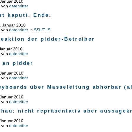
 Januar 2010
n von
datenritter
st kaputt. Ende.
. Januar 2010
n von
datenritter
in
SSL/TLS
eaktion der pidder-Betreiber
 Januar 2010
n von
datenritter
 an pidder
 Januar 2010
n von
datenritter
eyboards über Masseleitung abhörbar (al
 Januar 2010
n von
datenritter
hau: nicht repräsentativ aber aussagekr
 Januar 2010
n von
datenritter