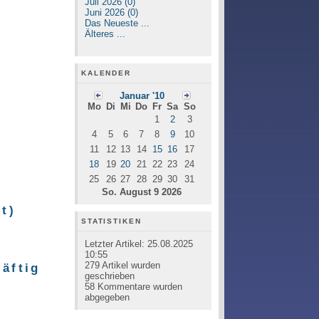
Juli 2026 (0)
Juni 2026 (0)
Das Neueste ...
Älteres ...
KALENDER
Januar '10
Mo
Di
Mi
Do
Fr
Sa
So
1
2
3
4
5
6
7
8
9
10
11
12
13
14
15
16
17
18
19
20
21
22
23
24
25
26
27
28
29
30
31
So. August 9 2026
t)
STATISTIKEN
Letzter Artikel:
25.08.2025
10:55
279
Artikel wurden
äftig
geschrieben
58
Kommentare wurden
abgegeben