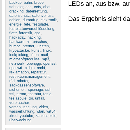
LEDs an, aus bzw. auf 
backup
,
bahn
,
bruce
schneier
,
ccc
,
cctv
,
chat
,
cracking
,
datenrettung
,
datenschutz
,
datenverlust
,
Das Ergebnis sieht da
debian
,
dummfug
,
elektronik
,
energie
,
fefe
,
festplatte
,
festplattenverschlüsselung
,
flattr
,
forensik
,
gps
,
hackaday
,
hacking
,
hardware
,
historisches
,
humor
,
internet
,
juristen
,
kryoattacke
,
kunst
,
linux
,
lockpicking
,
löten
,
mail
,
microsoftprodukte
,
mp3
,
netzwerk
,
openpgp
,
openssl
,
openwrt
,
pidgin
,
recht
,
reklamation
,
reparatur
,
restriktionsmanagement
,
rfid
,
roboter
,
sackgassensoftware
,
sicherheit
,
spionage
,
ssh
,
ssl
,
strom
,
tastatur
,
tesla
,
teslaspule
,
tor
,
unfall
,
verbraucher
,
verschlüsselung
,
video
,
wasserkühlung
,
wlan
,
wrt54
,
xkcd
,
youtube
,
zahlenspiele
,
überwachung