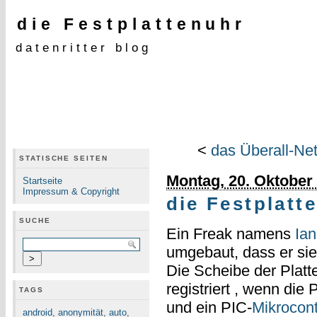
die Festplattenuhr
datenritter blog
<
das Überall-Ne
STATISCHE SEITEN
Montag, 20. Oktober
Startseite
Impressum & Copyright
die Festplatt
SUCHE
Ein Freak namens
Ia
umgebaut, dass er sie
Die Scheibe der Platte
registriert , wenn die
TAGS
und ein PIC-
Mikrocont
android
,
anonymität
,
auto
,