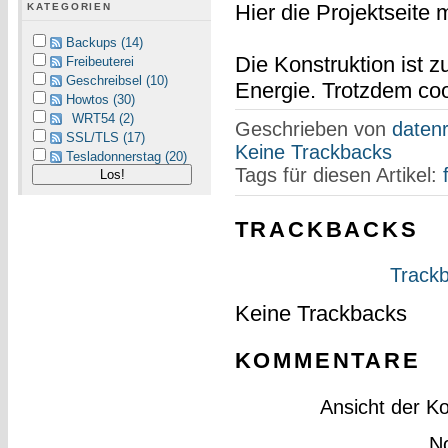
Hier die Projektseite m
KATEGORIEN
Backups (14)
Die Konstruktion ist z
Freibeuterei
Geschreibsel (10)
Energie. Trotzdem coo
Howtos (30)
WRT54 (2)
Geschrieben von
datenr
SSL/TLS (17)
Keine Trackbacks
Tesladonnerstag (20)
Tags für diesen Artikel:
TRACKBACKS
Trackb
Keine Trackbacks
KOMMENTARE
Ansicht der K
N