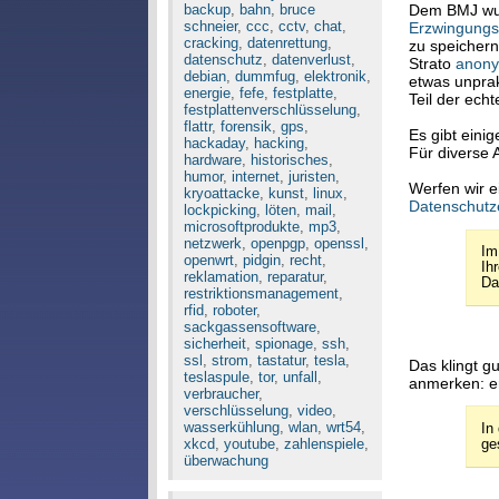
backup
,
bahn
,
bruce
Dem BMJ wur
schneier
,
ccc
,
cctv
,
chat
,
Erzwingungs
cracking
,
datenrettung
,
zu speichern
datenschutz
,
datenverlust
,
Strato
anonym
debian
,
dummfug
,
elektronik
,
etwas unprak
energie
,
fefe
,
festplatte
,
Teil der ech
festplattenverschlüsselung
,
flattr
,
forensik
,
gps
,
Es gibt eini
hackaday
,
hacking
,
Für divers
hardware
,
historisches
,
humor
,
internet
,
juristen
,
Werfen wir e
kryoattacke
,
kunst
,
linux
,
Datenschutz
lockpicking
,
löten
,
mail
,
microsoftprodukte
,
mp3
,
netzwerk
,
openpgp
,
openssl
,
Im
openwrt
,
pidgin
,
recht
,
Ih
reklamation
,
reparatur
,
Da
restriktionsmanagement
,
rfid
,
roboter
,
sackgassensoftware
,
sicherheit
,
spionage
,
ssh
,
ssl
,
strom
,
tastatur
,
tesla
,
Das klingt g
teslaspule
,
tor
,
unfall
,
anmerken: e
verbraucher
,
verschlüsselung
,
video
,
wasserkühlung
,
wlan
,
wrt54
,
In
xkcd
,
youtube
,
zahlenspiele
,
ge
überwachung