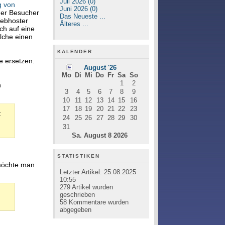
Juli 2026 (0)
g von
Juni 2026 (0)
der Besucher
Das Neueste ...
Webhoster
Älteres ...
ch auf eine
lche einen
KALENDER
e ersetzen.
August '26
Mo
Di
Mi
Do
Fr
Sa
So
1
2
n
3
4
5
6
7
8
9
10
11
12
13
14
15
16
17
18
19
20
21
22
23
z
24
25
26
27
28
29
30
31
Sa. August 8 2026
STATISTIKEN
 möchte man
Letzter Artikel:
25.08.2025
10:55
279
Artikel wurden
geschrieben
58
Kommentare wurden
abgegeben