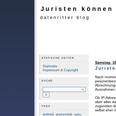
Juristen können
datenritter blog
STATISCHE SEITEN
Samstag, 18
Startseite
Jurist
Impressum & Copyright
Nach moment
pesonenbezo
SUCHE
Abrechnungsz
Ausnahmen.
Ob IP-Adress
aber alles d
zugunsten de
TAGS
selbst eher 
android
,
anonymität
,
auto
,