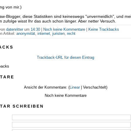
ng von mir.)
Law-Blogger, diese Statistiken sind keineswegs "unvermeidlich", und me
n zufolge wisst Ihr das auch schon länger. Aber netter Versuch.
 von
datenritter
um
14:30
|
Noch keine Kommentare
|
Keine Trackbacks
n Artikel:
anonymität
,
internet
,
juristen
,
recht
ACKS
Trackback-URL für diesen Eintrag
backs
TARE
Ansicht der Kommentare: (
Linear
| Verschachtelt)
Noch keine Kommentare
TAR SCHREIBEN