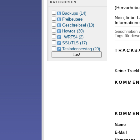
KATEGORIEN
(Hervorhebu
Backups (14)
Nein, liebe 
Freibeuterei
Informatione
Geschreibsel (10)
Howtos (30)
Geschrieben
Tags für diese
WRT54 (2)
SSL/TLS (17)
Tesladonnerstag (20)
TRACKB
Keine Track
KOMMEN
KOMMEN
Name
E-Mail