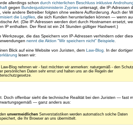
de allerdings schon
durch richterlichen Beschluss inklusive Androhun
haft
gegen
Bundesjustizministerin Zypries
untersagt, die IP-Adressen 
, viele andere Betreiber folgten ohne weitere Aufforderung. Auch der 
isiert die Logfiles
, die sich Kunden herunterladen können — wenn au
tische Art. (Die IP-Adressen werden dort durch Hostnamen ersetzt, we
ten IP enthalten. Der Rest ist ein 24 Stunden gültiger Hashwert.)
ge Werkzeuge, die das Speichern von IP-Adressen verhindern oder dies
e Anwendungen
nennt die Aktion "Wir speichern nicht" Beispiele
.
inen Blick auf eine Website von Juristen, dem
Law-Blog
. In der dortige
erklärung
lesen wir:
 Law-Blog nehmen wir - fast möchten wir anmerken: naturgemäß - den Schut
rer persönlichen Daten sehr ernst und halten uns an die Regeln der
tenschutzgesetze.
ut. Doch offenbar sieht die technische Realität bei den Juristen — fast
rwartungsgemäß — ganz anders aus:
 den
unvermeidlichen
Serverstatistiken werden automatisch solche Daten
speichert, die Ihr Browser an uns übermittelt.