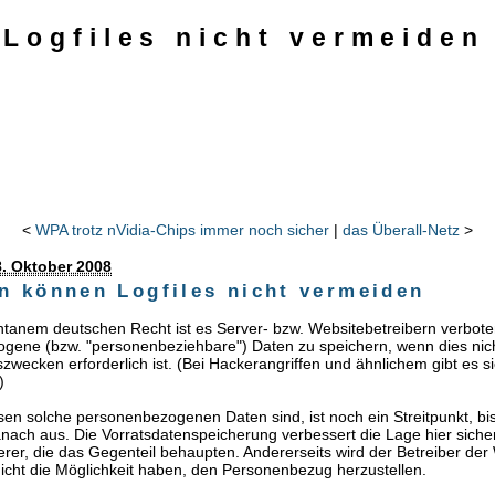
 Logfiles nicht vermeiden
<
WPA trotz nVidia-Chips immer noch sicher
|
das Überall-Netz
>
. Oktober 2008
en können Logfiles nicht vermeiden
anem deutschen Recht ist es Server- bzw. Websitebetreibern verbote
gene (bzw. "personenbeziehbare") Daten zu speichern, wenn dies nic
wecken erforderlich ist. (Bei Hackerangriffen und ähnlichem gibt es s
)
en solche personenbezogenen Daten sind, ist noch ein Streitpunkt, bis
anach aus. Die Vorratsdatenspeicherung verbessert die Lage hier sicher
rer, die das Gegenteil behaupten. Andererseits wird der Betreiber der
nicht die Möglichkeit haben, den Personenbezug herzustellen.