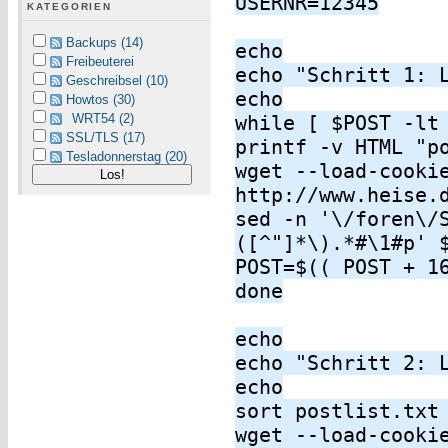
USERNR=12345
KATEGORIEN
Backups (14)
echo
Freibeuterei
echo "Schritt 1: 
Geschreibsel (10)
echo
Howtos (30)
WRT54 (2)
while [ $POST -lt
SSL/TLS (17)
printf -v HTML "p
Tesladonnerstag (20)
wget --load-cooki
http://www.heise.
sed -n '\/foren\/
([^"]*\).*#\1#p' 
POST=$(( POST + 1
done
echo
echo "Schritt 2: 
echo
sort postlist.txt
wget --load-cooki