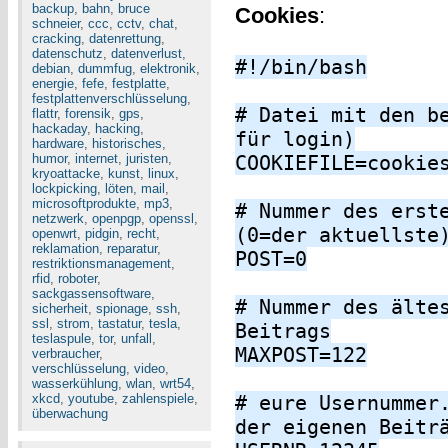
backup
,
bahn
,
bruce
Cookies
:
schneier
,
ccc
,
cctv
,
chat
,
cracking
,
datenrettung
,
datenschutz
,
datenverlust
,
#!/bin/bash
debian
,
dummfug
,
elektronik
,
energie
,
fefe
,
festplatte
,
festplattenverschlüsselung
,
# Datei mit den b
flattr
,
forensik
,
gps
,
hackaday
,
hacking
,
für login)
hardware
,
historisches
,
humor
,
internet
,
juristen
,
COOKIEFILE=cookie
kryoattacke
,
kunst
,
linux
,
lockpicking
,
löten
,
mail
,
microsoftprodukte
,
mp3
,
# Nummer des erst
netzwerk
,
openpgp
,
openssl
,
(0=der aktuellste
openwrt
,
pidgin
,
recht
,
reklamation
,
reparatur
,
POST=0
restriktionsmanagement
,
rfid
,
roboter
,
sackgassensoftware
,
# Nummer des älte
sicherheit
,
spionage
,
ssh
,
ssl
,
strom
,
tastatur
,
tesla
,
Beitrags
teslaspule
,
tor
,
unfall
,
MAXPOST=122
verbraucher
,
verschlüsselung
,
video
,
wasserkühlung
,
wlan
,
wrt54
,
xkcd
,
youtube
,
zahlenspiele
,
# eure Usernummer
überwachung
der eigenen Beitr