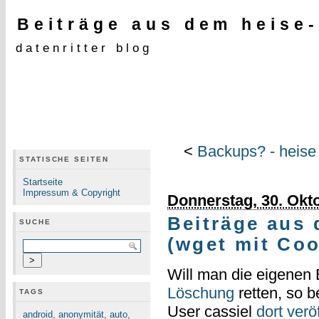
Beiträge aus dem heise-
datenritter blog
<
Backups? - heise 
STATISCHE SEITEN
Startseite
Impressum & Copyright
Donnerstag, 30. Okt
Beiträge aus 
SUCHE
(wget mit Coo
Will man die eigenen 
Löschung
retten, so b
TAGS
User cassiel
dort veröf
android
,
anonymität
,
auto
,