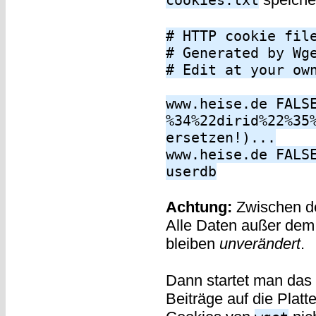
cookies.txt
# HTTP cookie fil
# Generated by Wg
# Edit at your ow
www.heise.de FALS
%34%22dirid%22%35
ersetzen!)...
www.heise.de FALS
userdb
Achtung:
Zwischen d
Alle Daten außer dem
bleiben
unverändert
.
Dann startet man das 
Beiträge auf die Platt