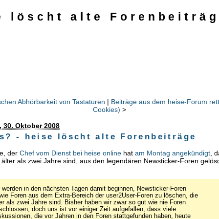
 löscht alte Forenbeiträ
schen Abhörbarkeit von Tastaturen
|
Beiträge aus dem heise-Forum rett
Cookies)
>
 30. Oktober 2008
? - heise löscht alte Forenbeiträge
e, der
Chef vom Dienst
bei heise online
hat
am Montag angekündigt
, d
e älter als zwei Jahre sind, aus den legendären Newsticker-Foren gelö
r werden in den nächsten Tagen damit beginnen, Newsticker-Foren
wie Foren aus dem Extra-Bereich der user2User-Foren zu löschen, die
ter als zwei Jahre sind. Bisher haben wir zwar so gut wie nie Foren
schlossen, doch uns ist vor einiger Zeit aufgefallen, dass viele
skussionen, die vor Jahren in den Foren stattgefunden haben, heute