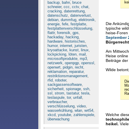
backup
,
bahn
,
bruce
ke
schneier
,
ccc
,
cctv
,
chat
,
cracking
,
datenrettung
,
datenschutz
,
datenverlust
,
debian
,
dummfug
,
elektronik
,
Die Ankündig
energie
,
fefe
,
festplatte
,
typische wil
festplattenverschlüsselung
,
heise-Foren 
flattr
,
forensik
,
gps
,
hackaday
,
hacking
,
September 2
hardware
,
historisches
,
Bürgerrecht
humor
,
internet
,
juristen
,
kryoattacke
,
kunst
,
linux
,
Am Mittwoc
lockpicking
,
löten
,
mail
,
Heise online
microsoftprodukte
,
mp3
,
Beiträge der
netzwerk
,
openpgp
,
openssl
,
openwrt
,
pidgin
,
recht
,
Wilde betont
reklamation
,
reparatur
,
restriktionsmanagement
,
rfid
,
roboter
,
Di
sackgassensoftware
,
Ma
sicherheit
,
spionage
,
ssh
,
re
ssl
,
strom
,
tastatur
,
tesla
,
Ra
teslaspule
,
tor
,
unfall
,
verbraucher
,
verschlüsselung
,
video
,
wasserkühlung
,
wlan
,
wrt54
,
Welche diese
xkcd
,
youtube
,
zahlenspiele
,
überwachung
technophile
heikel.
Viele