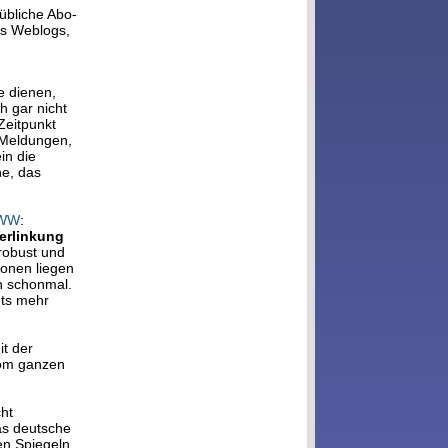
übliche Abo-
us Weblogs,
e dienen,
h gar nicht
Zeitpunkt
 Meldungen,
in die
he, das
WW
:
Verlinkung
 robust und
ionen liegen
n schonmal.
hts mehr
it der
 vom ganzen
cht
Das deutsche
en Spiegeln