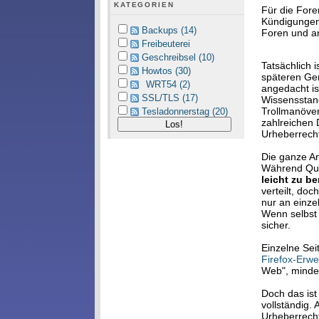
KATEGORIEN
Für die Fore
Kündigungen
Backups (14)
Foren und a
Freibeuterei
Geschreibsel (10)
Tatsächlich 
Howtos (30)
späteren Gen
WRT54 (2)
angedacht is
SSL/TLS (17)
Wissensstan
Trollmanöver
Tesladonnerstag (20)
zahlreichen 
Urheberrecht
Die ganze An
Während Que
leicht zu b
verteilt, do
nur an einz
Wenn selbst 
sicher.
Einzelne Sei
Firefox-Erw
Web", minde
Doch das ist
vollständig. 
Urheberrech