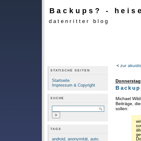
Backups? - heise
datenritter blog
<
zur akusti
STATISCHE SEITEN
Startseite
Donnerstag,
Impressum & Copyright
Backups
Michael Wild
SUCHE
Beiträge, di
sollen:
wi
so
TAGS
äl
ge
android
,
anonymität
,
auto
,
Di