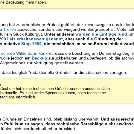
ine Bedeutung mehr haben.
ung hat zu erheblichem Protest geführt, der keineswegs in das leider f
de
Trollen
auswuchs, sondern überwiegend wohlbegründet ist. Viele hal
für ein Stück Kulturgut.
Unter anderem
wurden die Einträge rund um
001 als erhaltenswert genannt
, aber auch die Gründung der
sinitiative
Stop 1984
, die tatsächlich im heise-Forum initiiert wurd
h
schrieb Wilde dann konkret
, dass die Löschung am Donnerstag begin
 wolle jedoch ein
Backup
zurückbehalten und
überlegen
, ob die archiv
 Allgemeinheit zur Verfügung gestellt werden.
, dass lediglich "redaktionelle Gründe" für die Löschaktion vorlägen:
e
ßnahme hat keine technischen Gründe, sondern ausschließlich
daktionelle. Es sind weder Spendenaktionen, noch technische
tschläge erforderlich.
 Gründe im Einzelnen sind, blieb bislang unerwähnt.
Und ausgerech
n Publikum zu sagen, dass technische Ratschläge nicht erwünsch
 fühlen sich hierdurch offenbar brüskiert.