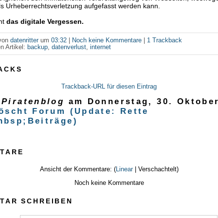
als Urheberrechtsverletzung aufgefasst werden kann.
ht
das digitale Vergessen.
 von
datenritter
um
03:32
|
Noch keine Kommentare
|
1 Trackback
n Artikel:
backup
,
datenverlust
,
internet
ACKS
Trackback-URL für diesen Eintrag
 Piratenblog
am
Donnerstag, 30. Oktobe
löscht Forum (Update: Rette
nbsp;Beiträge)
TARE
Ansicht der Kommentare: (
Linear
| Verschachtelt)
Noch keine Kommentare
TAR SCHREIBEN