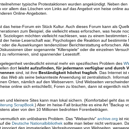
nteilnehmer typische Protestaktionen wurden angekündigt. Neben den 
 vor allem das Löschen von Links auf das Angebot von heise online a
nderen Online-Angeboten.
ist das heise-Forum ein Stück Kultur. Auch dieses Forum kann als Quell
erationen zum Beispiel, die vielleicht etwas erforschen, was heute noc
t. Soziologen möchten vielleicht nachlesen, was zu einem bestimmten 
d der heise-Leserschaft war, Psychologen die Reaktion auf bestimmte
 oder die Auswirkungen tendenziöser Berichterstattung erforschen. Alle
Diskussionen über sogenannte "Killerspiele" oder die einzelnen Versuc
 zu reformieren, sind spannender Lesestoff.
gelegenheit verdeutlicht einmal mehr ein spezifisches Problem des
W
llen dort
leicht aufzufinden, für jedermann verfügbar und durch 
enennen
sind, ist ihre
Beständigkeit höchst fraglich
. Das Internet ist
ch das
Web
als seine bekannteste Anwendung ist zentralistisch. Informat
elnen Orten, nämlich auf den Webservern. Und Webseiten verschwinde
heise online sich entschließt, Foren zu löschen, dann ist eigentlich nic
ten und kleinere Sites kann man lokal sichern. (Komfortabel geht das m
eiterung ScrapBook
.) Aber im heise-Fall bräuchte es eine Art "Backup
stens aber von den 10 Millionen bedrohten Forenbeiträgen.
 vermutlich ein unlösbares Problem. Das "Webarchiv"
archive.org
ist ni
Auf die
Deutsche Nationalbibliothek
sollte man lieber nicht vertrauen. 
t ignoriert den immateriellen Verbreitungsweg von Webseiten, wesweg