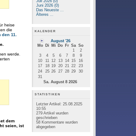
Juli 2026 (0)
Juni 2026 (0)
Das Neueste ...
Älteres ...
ür heise
ten die
KALENDER
 den 11.
August '26
e.
Mo
Di
Mi
Do
Fr
Sa
So
1
2
nen werde.
3
4
5
6
7
8
9
ierten
10
11
12
13
14
15
16
17
18
19
20
21
22
23
24
25
26
27
28
29
30
31
Sa. August 8 2026
STATISTIKEN
Letzter Artikel:
25.08.2025
10:55
279
Artikel wurden
geschrieben
net dem
58
Kommentare wurden
t seien, ist
abgegeben