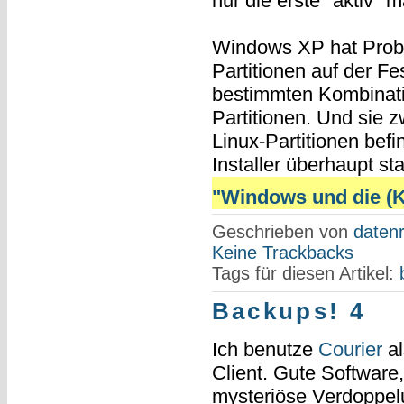
nur die erste "aktiv" ma
Windows XP hat Prob
Partitionen auf der Fes
bestimmten Kombinati
Partitionen. Und sie z
Linux-Partitionen bef
Installer überhaupt star
"Windows und die (Ka
Geschrieben von
datenr
Keine Trackbacks
Tags für diesen Artikel:
Backups! 4
Ich benutze
Courier
a
Client. Gute Software,
mysteriöse Verdoppelu