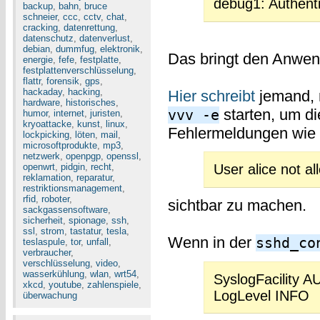
debug1: Authenti
backup
,
bahn
,
bruce
schneier
,
ccc
,
cctv
,
chat
,
cracking
,
datenrettung
,
datenschutz
,
datenverlust
,
debian
,
dummfug
,
elektronik
,
Das bringt den Anwend
energie
,
fefe
,
festplatte
,
festplattenverschlüsselung
,
flattr
,
forensik
,
gps
,
hackaday
,
hacking
,
Hier schreibt
jemand, 
hardware
,
historisches
,
starten, um di
vvv -e
humor
,
internet
,
juristen
,
kryoattacke
,
kunst
,
linux
,
Fehlermeldungen wie
lockpicking
,
löten
,
mail
,
microsoftprodukte
,
mp3
,
netzwerk
,
openpgp
,
openssl
,
openwrt
,
pidgin
,
recht
,
User alice not a
reklamation
,
reparatur
,
restriktionsmanagement
,
rfid
,
roboter
,
sichtbar zu machen.
sackgassensoftware
,
sicherheit
,
spionage
,
ssh
,
ssl
,
strom
,
tastatur
,
tesla
,
Wenn in der
sshd_co
teslaspule
,
tor
,
unfall
,
verbraucher
,
verschlüsselung
,
video
,
wasserkühlung
,
wlan
,
wrt54
,
SyslogFacility 
xkcd
,
youtube
,
zahlenspiele
,
LogLevel INFO
überwachung