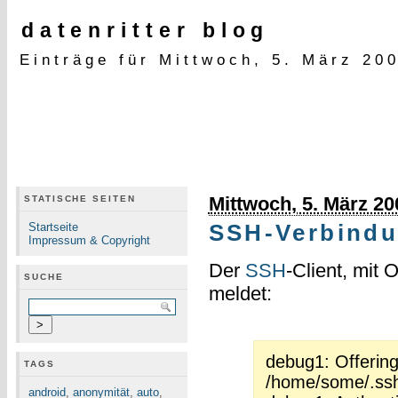
datenritter blog
Einträge für Mittwoch, 5. März 20
Mittwoch, 5. März 20
STATISCHE SEITEN
Startseite
SSH-Verbindu
Impressum & Copyright
Der
SSH
-Client, mit 
SUCHE
meldet:
debug1: Offering
TAGS
/home/some/.ss
android
,
anonymität
,
auto
,