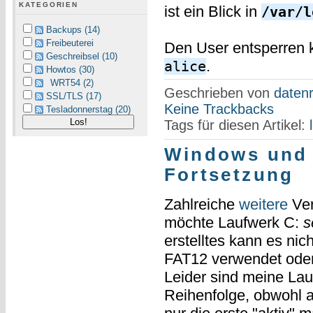
KATEGORIEN
ist ein Blick in
/var/l
Backups (14)
Freibeuterei
Den User entsperren 
Geschreibsel (10)
.
alice
Howtos (30)
WRT54 (2)
Geschrieben von
datenr
SSL/TLS (17)
Keine Trackbacks
Tesladonnerstag (20)
Tags für diesen Artikel:
Windows und d
Fortsetzung
Zahlreiche
weitere
Ver
möchte Laufwerk C:
s
erstelltes kann es nich
FAT12 verwendet oder s
Leider sind meine Lau
Reihenfolge, obwohl al