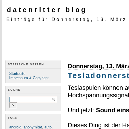
datenritter blog
Einträge für Donnerstag, 13. März
Donnerstag, 13. Mär
STATISCHE SEITEN
Startseite
Tesladonners
Impressum & Copyright
Teslaspulen können a
SUCHE
Hochspannungssignal 
Und jetzt:
Sound eins
TAGS
Dieses Ding ist der
android
,
anonymität
,
auto
,