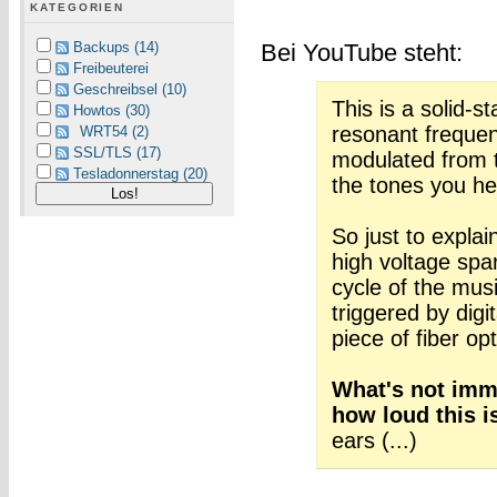
KATEGORIEN
Bei YouTube steht:
Backups (14)
Freibeuterei
Geschreibsel (10)
This is a solid-st
Howtos (30)
resonant frequen
WRT54 (2)
SSL/TLS (17)
modulated from t
Tesladonnerstag (20)
the tones you he
So just to explain 
high voltage spa
cycle of the musi
triggered by digit
piece of fiber opt
What's not imme
how loud this i
ears (...)