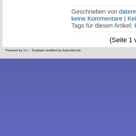
Geschrieben von
datenr
keine Kommentare
|
Ke
Tags für diesen Artikel:
(Seite 1 
Powered by
s9y
– Template modified by datenritter.de.