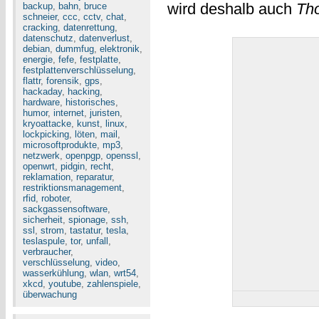
wird deshalb auch
Th
backup
,
bahn
,
bruce
schneier
,
ccc
,
cctv
,
chat
,
cracking
,
datenrettung
,
datenschutz
,
datenverlust
,
debian
,
dummfug
,
elektronik
,
energie
,
fefe
,
festplatte
,
festplattenverschlüsselung
,
flattr
,
forensik
,
gps
,
hackaday
,
hacking
,
hardware
,
historisches
,
humor
,
internet
,
juristen
,
kryoattacke
,
kunst
,
linux
,
lockpicking
,
löten
,
mail
,
microsoftprodukte
,
mp3
,
netzwerk
,
openpgp
,
openssl
,
openwrt
,
pidgin
,
recht
,
reklamation
,
reparatur
,
restriktionsmanagement
,
rfid
,
roboter
,
sackgassensoftware
,
sicherheit
,
spionage
,
ssh
,
ssl
,
strom
,
tastatur
,
tesla
,
teslaspule
,
tor
,
unfall
,
verbraucher
,
verschlüsselung
,
video
,
wasserkühlung
,
wlan
,
wrt54
,
xkcd
,
youtube
,
zahlenspiele
,
überwachung