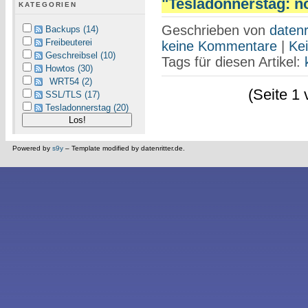
"Tesladonnerstag: no
KATEGORIEN
Geschrieben von
datenr
Backups (14)
Freibeuterei
keine Kommentare
|
Ke
Geschreibsel (10)
Tags für diesen Artikel:
Howtos (30)
WRT54 (2)
(Seite 1 
SSL/TLS (17)
Tesladonnerstag (20)
Powered by
s9y
– Template modified by datenritter.de.