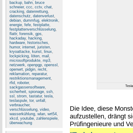
backup
,
bahn
,
bruce
schneier
,
ccc
,
cctv
,
chat
,
cracking
,
datenrettung
,
datenschutz
,
datenverlust
,
debian
,
dummfug
,
elektronik
,
energie
,
fefe
,
festplatte
,
festplattenverschlüsselung
,
flattr
,
forensik
,
gps
,
hackaday
,
hacking
,
hardware
,
historisches
,
humor
,
internet
,
juristen
,
kryoattacke
,
kunst
,
linux
,
lockpicking
,
löten
,
mail
,
microsoftprodukte
,
mp3
,
netzwerk
,
openpgp
,
openssl
,
openwrt
,
pidgin
,
recht
,
reklamation
,
reparatur
,
restriktionsmanagement
,
rfid
,
roboter
,
Tesl
sackgassensoftware
,
sicherheit
,
spionage
,
ssh
,
ssl
,
strom
,
tastatur
,
tesla
,
teslaspule
,
tor
,
unfall
,
verbraucher
,
Die Idee, diese Monst
verschlüsselung
,
video
,
wasserkühlung
,
wlan
,
wrt54
,
aufzustellen, drängt si
xkcd
,
youtube
,
zahlenspiele
,
Prüfingenieure und Ve
überwachung