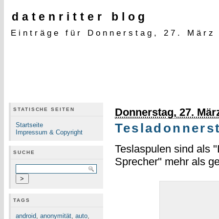
datenritter blog
Einträge für Donnerstag, 27. März
Donnerstag, 27. Mär
STATISCHE SEITEN
Startseite
Tesladonners
Impressum & Copyright
Teslaspulen sind als 
SUCHE
Sprecher" mehr als ge
TAGS
android
,
anonymität
,
auto
,