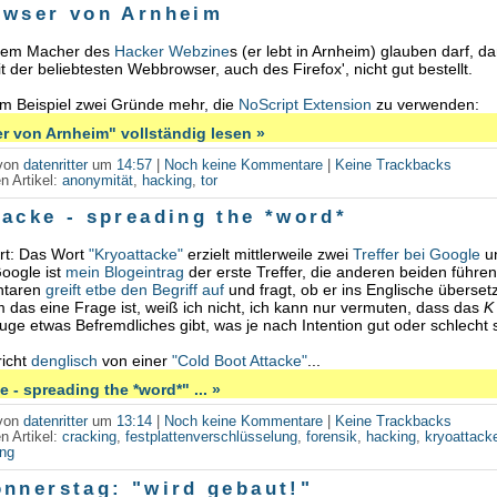
owser von Arnheim
em Macher des
Hacker Webzine
s (er lebt in Arnheim) glauben darf, d
t der beliebtesten Webbrowser, auch des Firefox', nicht gut bestellt.
um Beispiel zwei Gründe mehr, die
NoScript Extension
zu verwenden:
r von Arnheim" vollständig lesen »
 von
datenritter
um
14:57
|
Noch keine Kommentare
|
Keine Trackbacks
n Artikel:
anonymität
,
hacking
,
tor
tacke - spreading the *word*
ert: Das Wort
"Kryoattacke"
erzielt mittlerweile zwei
Treffer bei Google
u
Google ist
mein Blogeintrag
der erste Treffer, die anderen beiden führe
ntaren
greift etbe den Begriff auf
und fragt, ob er ins Englische überset
m das eine Frage ist, weiß ich nicht, ich kann nur vermuten, dass das
K
uge etwas Befremdliches gibt, was je nach Intention gut oder schlecht 
richt
denglisch
von einer
"Cold Boot Attacke"
...
 - spreading the *word*" ... »
 von
datenritter
um
13:14
|
Noch keine Kommentare
|
Keine Trackbacks
n Artikel:
cracking
,
festplattenverschlüsselung
,
forensik
,
hacking
,
kryoattack
ung
onnerstag: "wird gebaut!"