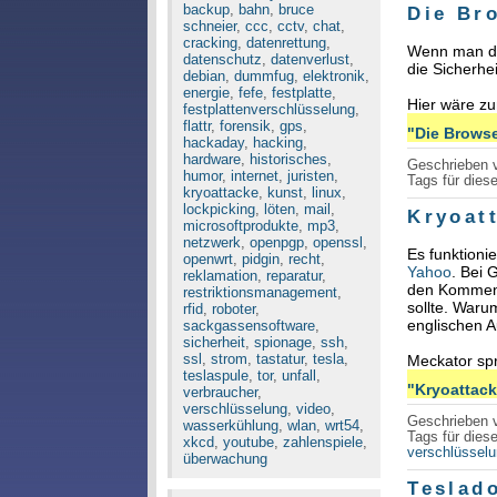
backup
,
bahn
,
bruce
Die Br
schneier
,
ccc
,
cctv
,
chat
,
cracking
,
datenrettung
,
Wenn man d
datenschutz
,
datenverlust
,
die Sicherhei
debian
,
dummfug
,
elektronik
,
energie
,
fefe
,
festplatte
,
Hier wäre z
festplattenverschlüsselung
,
flattr
,
forensik
,
gps
,
"Die Browse
hackaday
,
hacking
,
hardware
,
historisches
,
Geschrieben
humor
,
internet
,
juristen
,
Tags für diese
kryoattacke
,
kunst
,
linux
,
lockpicking
,
löten
,
mail
,
Kryoat
microsoftprodukte
,
mp3
,
netzwerk
,
openpgp
,
openssl
,
Es funktioni
openwrt
,
pidgin
,
recht
,
Yahoo
. Bei 
reklamation
,
reparatur
,
den Komme
restriktionsmanagement
,
sollte. Waru
rfid
,
roboter
,
englischen A
sackgassensoftware
,
sicherheit
,
spionage
,
ssh
,
ssl
,
strom
,
tastatur
,
tesla
,
Meckator sp
teslaspule
,
tor
,
unfall
,
"Kryoattacke
verbraucher
,
verschlüsselung
,
video
,
Geschrieben
wasserkühlung
,
wlan
,
wrt54
,
Tags für diese
xkcd
,
youtube
,
zahlenspiele
,
verschlüssel
überwachung
Teslad