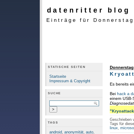
datenritter blog
Einträge für Donnerstag
Donnerstag,
STATISCHE SEITEN
Kryoatt
Startseite
Impressum & Copyright
Es bereits e
Bei
hack a d
SUCHE
einem USB-St
Diagnoseda
"Kryoattacke
Geschrieben
TAGS
Tags für diese
linux
,
microso
android
,
anonymität
,
auto
,