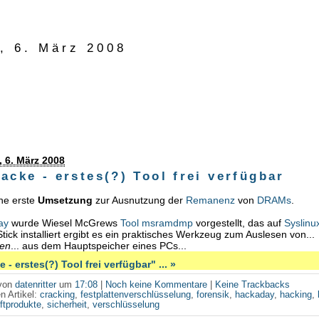
, 6. März 2008
 6. März 2008
acke - erstes(?) Tool frei verfügbar
ine erste
Umsetzung
zur Ausnutzung der
Remanenz
von
DRAMs
.
ay
wurde Wiesel McGrews
Tool msramdmp
vorgestellt, das auf
Syslinu
ick installiert ergibt es ein praktisches Werkzeug zum Auslesen von...
ten
... aus dem Hauptspeicher eines PCs...
 - erstes(?) Tool frei verfügbar" ... »
 von
datenritter
um
17:08
|
Noch keine Kommentare
|
Keine Trackbacks
n Artikel:
cracking
,
festplattenverschlüsselung
,
forensik
,
hackaday
,
hacking
,
ftprodukte
,
sicherheit
,
verschlüsselung