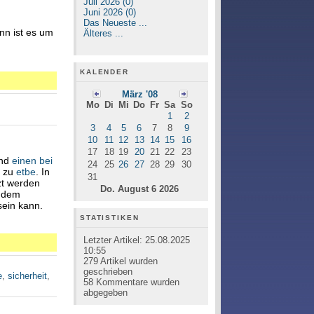
Juli 2026 (0)
Juni 2026 (0)
Das Neueste ...
ann ist es um
Älteres ...
KALENDER
März '08
Mo
Di
Mi
Do
Fr
Sa
So
1
2
3
4
5
6
7
8
9
10
11
12
13
14
15
16
17
18
19
20
21
22
23
nd
einen bei
24
25
26
27
28
29
30
n zu
etbe
. In
31
zt werden
Do. August 6 2026
dem
sein kann.
STATISTIKEN
Letzter Artikel:
25.08.2025
10:55
279
Artikel wurden
geschrieben
e
,
sicherheit
,
58
Kommentare wurden
abgegeben