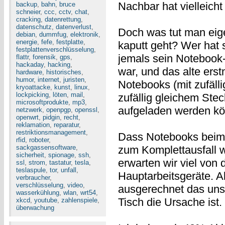
Nachbar hat vielleicht
backup
,
bahn
,
bruce
schneier
,
ccc
,
cctv
,
chat
,
cracking
,
datenrettung
,
datenschutz
,
datenverlust
,
Doch was tut man eige
debian
,
dummfug
,
elektronik
,
energie
,
fefe
,
festplatte
,
kaputt geht? Wer hat 
festplattenverschlüsselung
,
jemals sein Notebook-N
flattr
,
forensik
,
gps
,
hackaday
,
hacking
,
war, und das alte ers
hardware
,
historisches
,
humor
,
internet
,
juristen
,
Notebooks (mit zufäll
kryoattacke
,
kunst
,
linux
,
lockpicking
,
löten
,
mail
,
zufällig gleichem Ste
microsoftprodukte
,
mp3
,
aufgeladen werden k
netzwerk
,
openpgp
,
openssl
,
openwrt
,
pidgin
,
recht
,
reklamation
,
reparatur
,
restriktionsmanagement
,
Dass Notebooks beim 
rfid
,
roboter
,
sackgassensoftware
,
zum Komplettausfall w
sicherheit
,
spionage
,
ssh
,
erwarten wir viel von 
ssl
,
strom
,
tastatur
,
tesla
,
teslaspule
,
tor
,
unfall
,
Hauptarbeitsgeräte. A
verbraucher
,
verschlüsselung
,
video
,
ausgerechnet das uns
wasserkühlung
,
wlan
,
wrt54
,
Tisch die Ursache ist.
xkcd
,
youtube
,
zahlenspiele
,
überwachung