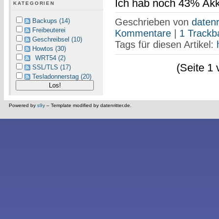
Ich hab noch 43% Akku
KATEGORIEN
Geschrieben von
datenr
Backups (14)
Freibeuterei
Kommentare
|
1 Trackb
Geschreibsel (10)
Tags für diesen Artikel:
Howtos (30)
WRT54 (2)
(Seite 1 
SSL/TLS (17)
Tesladonnerstag (20)
Powered by
s9y
– Template modified by datenritter.de.