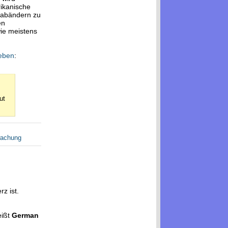
rikanische
n abändern zu
en
wie meistens
ieben
:
ut
wachung
rz ist.
ißt
German