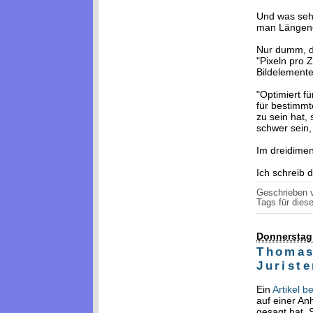
Und was seh
man Längenei
Nur dumm, d
"Pixeln pro 
Bildelemente
"Optimiert f
für bestimmt
zu sein hat,
schwer sein
Im dreidime
Ich schreib 
Geschrieben
Tags für diese
Donnerstag,
Thomas
Juriste
Ein
Artikel be
auf einer A
gesagt hat. 