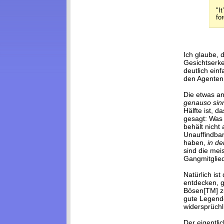
"I
for
Ich glaube, 
Gesichtserke
deutlich ein
den Agenten
Die etwas a
genauso sinn
Hälfte ist, 
gesagt: Was 
behält nicht
Unauffindbar
haben,
in de
sind die meis
Gangmitglie
Natürlich is
entdecken, g
Bösen[TM] z
gute Legende
widersprüchl
Der eigentli