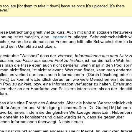
t’s too late [for them to take it down] because once it’s uploaded, it’s there
ever.”
diese Betrachtung greift viel zu kurz. Auch mit und in sozialen Netzwerk
nnung ist es möglich, eine
Legende
zu pflegen. Sehr wahrscheinlich w
facher, wenn die automatische Erkennung hilft, alle Schwachstellen zu f
 und sein Umfeld zu schützen.
ngestaubte "Weisheit" dass der
Versuch, Informationen aus dem Netz z
los sei, wie Pisse aus einem Pool zu fischen
, ist nur die halbe Wahrhe
dass man die Pisse eben auch nicht
bemerkt
, wenn man in den Pool spri
man nicht findet, ist nicht relevant. Was man findet, kann man entfern
 alles, es verliert durchaus auch Informationen. (Durch Löschung oder 
keit.) Es kommt letztendlich darauf an, wie viele Menschen ein Interes
n Pool zu pinkeln
, bzw. eine Information verfügbar zu halten. Erfahru
ten eher an der Haarfarbe von Politikern interessiert als an der Identit
dern.
t das alles eine Frage des Aufwands. Aber die höhere Wahrscheinlichkei
ilt für Angreifer und Verteidiger gleichermaßen. Die Guten[TM] können
uvorkommen, indem sie die gleichen Werkzeuge einsetzen. Nebenbei s
 ohnehin so konsistent und glaubwürdig sein, dass sie gegenüber
ichen Informationen überwiegt. Nichts neues.
che Knackpunkt scheint ein anderer zu sein:
Macht
. Im verlinkten Artike