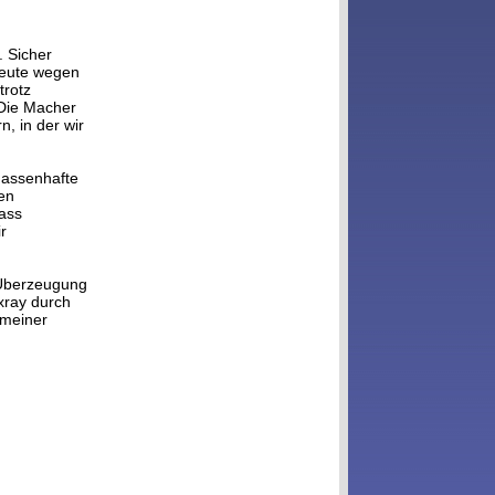
. Sicher
 Leute wegen
trotz
 Die Macher
, in der wir
massenhafte
ten
dass
r
 Überzeugung
ixray durch
 meiner