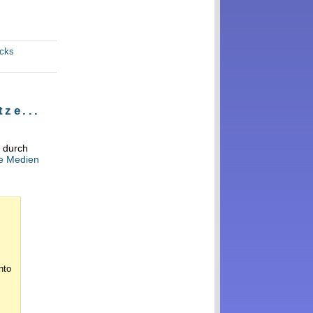
acks
ze...
e durch
ie Medien
nto