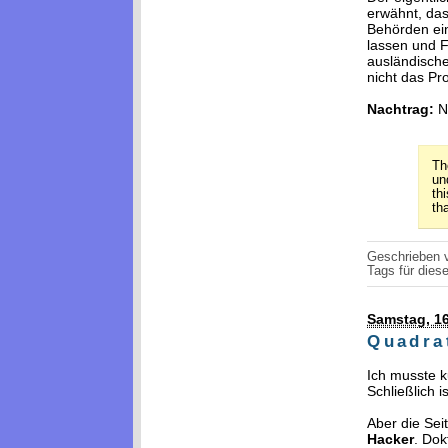
erwähnt, das
Behörden ein
lassen und F
ausländische 
nicht das Pr
Nachtrag:
N
Th
un
th
th
Geschrieben
Tags für diese
Samstag, 16
Quadra
Ich musste 
Schließlich i
Aber die Sei
Hacker
. Dok