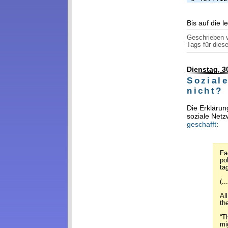
Bis auf die 
Geschrieben
Tags für diese
Dienstag, 3
Sozial
nicht?
Die Erklärun
soziale Net
geschafft
:
Fa
po
ta
(...
Al
the
“T
mi