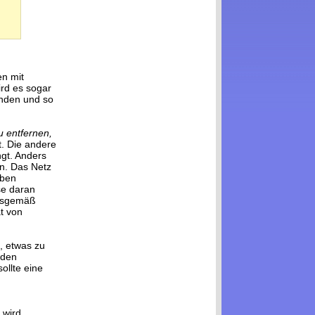
en mit
ird es sogar
inden und so
u entfernen,
it. Die andere
ngt. Anders
en. Das Netz
eben
se daran
ngsgemäß
ät von
t, etwas zu
 den
ollte eine
l wird