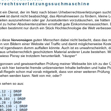
rrechtsverletzungssuchmaschine
ist ein Dienst, der im Netz nach bösen Urheberrechtsverletzungen sucht
amit
ist damit nicht beabsichtigt, das Abmahnwesen zu fördern, kleine
eiten auszunehmen oder gar Jurastudenten vorzutäuschen, sie hätten 
el zu hoher Absolventenzahlen ernsthaft gute Einkommensaussichten.
ollen bestimmt nur durch ein Stück Hochtechnologie die Welt verbessern
n diese
Nervensägen
guten Menschen
dabei nicht bedacht, dass das 
n von Bildern einer Website viel Traffic und damit möglicherweise Kos
nd irgendwann dumm auffallen könnte. Auch ist es unwahrscheinlich, 
aus urheberrechtlich geschütztem Material anderer Leute bestehen. Mi
, wieso Pixray sie trotzdem herunterlädt.
*räusper*
rigorosen und gewissenhaften Prüfung meiner Webseite bin ich zu der
s sich hier keinerlei fremde unlizensierten Inhalte befinden und habe P
all-Regeln schon mal vorab mitgeteilt, dass von einer weiteren Prüfung
sehen werden kann. Nett von mir, oder?
n sehen so aus:
.12 -j DROP
.13 -j DROP
9.103 -j DROP
.28 -j DROP
65.130 -j DROP
85.200 -j DROP