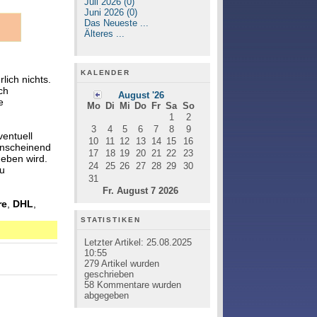
Juli 2026 (0)
Juni 2026 (0)
Das Neueste ...
Älteres ...
KALENDER
lich nichts.
ch
August '26
e
Mo
Di
Mi
Do
Fr
Sa
So
1
2
3
4
5
6
7
8
9
entuell
10
11
12
13
14
15
16
anscheinend
17
18
19
20
21
22
23
geben wird.
24
25
26
27
28
29
30
zu
31
Fr. August 7 2026
re
,
DHL
,
STATISTIKEN
Letzter Artikel:
25.08.2025
10:55
279
Artikel wurden
geschrieben
58
Kommentare wurden
abgegeben