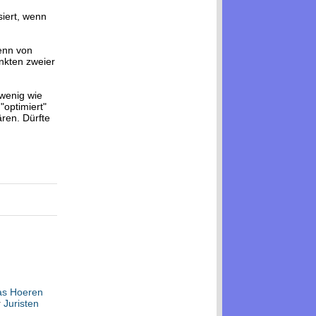
iert, wenn
Wenn von
unkten zweier
owenig wie
"optimiert"
ären. Dürfte
s Hoeren
r
Juristen