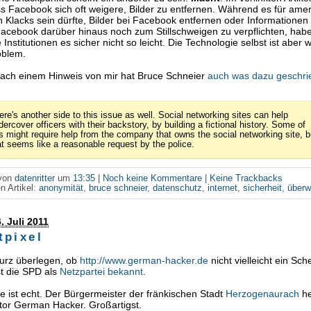
s Facebook sich oft weigere, Bilder zu entfernen. Während es für ame
 Klacks sein dürfte, Bilder bei Facebook entfernen oder Informatione
acebook darüber hinaus noch zum Stillschweigen zu verpflichten, hab
Institutionen es sicher nicht so leicht. Die Technologie selbst ist aber 
oblem.
ach einem Hinweis von mir hat Bruce Schneier
auch was dazu geschr
ere's another side to this issue as well. Social networking sites can help
dercover officers with their backstory, by building a fictional history. Some of
is might require help from the company that owns the social networking site, b
at seems like a reasonable request by the police.
 von
datenritter
um
13:35
|
Noch keine Kommentare
|
Keine Trackbacks
n Artikel:
anonymität
,
bruce schneier
,
datenschutz
,
internet
,
sicherheit
,
über
. Juli 2011
tpixel
kurz überlegen, ob
http://www.german-hacker.de
nicht vielleicht ein Sche
st die SPD als
Netzpartei
bekannt
.
te ist echt. Der Bürgermeister der fränkischen Stadt
Herzogenaurach
he
tor German Hacker. Großartigst.