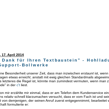
 17. April 2014
n Dank für Ihren Textbaustein" - Hohlla
Support-Bollwerke
eine Besonderheit unserer Zeit, dass man inzwischen
erstaunt
ist, wenn
ragen etwas
erreicht
, anstatt mit ewig gleichen Standardmails abgewim
 letzteres die Regel ist, könnte man zumindest vermuten, wenn man z
nde" in der
c't
liest.
on mir erzählte mir einmal, dass er am Telefon dem Kundenservice ei
 relativ schnell klarzumachen versucht, dass er vom Fach ist und sei
t von demjenigen, der seinen Anruf zuerst entgegennimmt, bearbeitet
haft formulierte er: