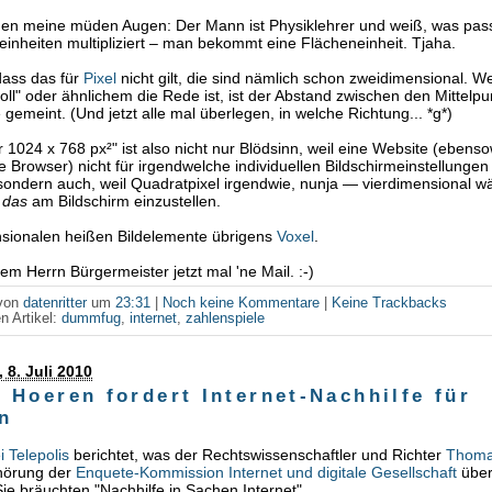
en meine müden Augen: Der Mann ist Physiklehrer und weiß, was pass
nheiten multipliziert – man bekommt eine Flächeneinheit. Tjaha.
ass das für
Pixel
nicht gilt, die sind nämlich schon zweidimensional. 
Zoll" oder ähnlichem die Rede ist, ist der Abstand zwischen den Mittelp
 gemeint. (Und jetzt alle mal überlegen, in welche Richtung... *g*)
ür 1024 x 768 px²" ist also nicht nur Blödsinn, weil eine Website (ebens
e Browser) nicht für irgendwelche individuellen Bildschirmeinstellungen 
 sondern auch, weil Quadratpixel irgendwie, nunja — vierdimensional w
,
das
am Bildschirm einzustellen.
nsionalen heißen Bildelemente übrigens
Voxel
.
dem Herrn Bürgermeister jetzt mal 'ne Mail. :-)
 von
datenritter
um
23:31
|
Noch keine Kommentare
|
Keine Trackbacks
n Artikel:
dummfug
,
internet
,
zahlenspiele
 8. Juli 2010
 Hoeren fordert Internet-Nachhilfe für
n
i Telepolis
berichtet, was der Rechtswissenschaftler und Richter
Thoma
nhörung der
Enquete-Kommission Internet und digitale Gesellschaft
übe
Sie bräuchten "Nachhilfe in Sachen Internet".