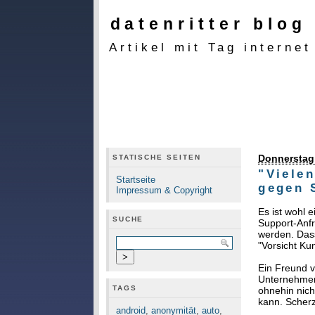
datenritter blog
Artikel mit Tag internet
Donnerstag,
STATISCHE SEITEN
"Viele
Startseite
gegen 
Impressum & Copyright
Es ist wohl 
SUCHE
Support-Anf
werden. Dass
"Vorsicht Ku
Ein Freund v
Unternehmens
TAGS
ohnehin nich
kann. Scherz
android
,
anonymität
,
auto
,