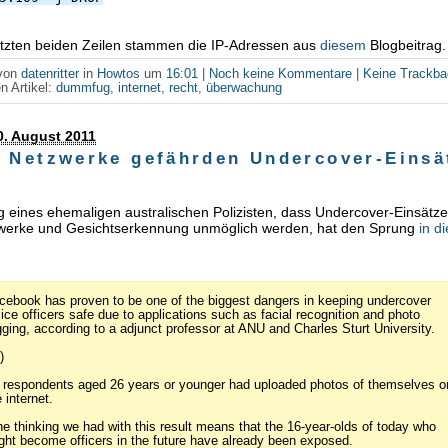
letzten beiden Zeilen stammen die IP-Adressen aus
diesem
Blogbeitrag.
 von
datenritter
in
Howtos
um
16:01
|
Noch keine Kommentare
|
Keine Trackb
n Artikel:
dummfug
,
internet
,
recht
,
überwachung
0. August 2011
e Netzwerke gefährden Undercover-Einsät
g eines ehemaligen australischen Polizisten, dass Undercover-Einsätz
zwerke und Gesichtserkennung unmöglich werden, hat den Sprung
in d
cebook has proven to be one of the biggest dangers in keeping undercover
lice officers safe due to applications such as facial recognition and photo
gging, according to a adjunct professor at ANU and Charles Sturt University.
)
l respondents aged 26 years or younger had uploaded photos of themselves o
 internet.
he thinking we had with this result means that the 16-year-olds of today who
ght become officers in the future have already been exposed.