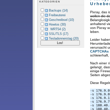
KATEGORIEN
Urhebe
Backups (14)
Pixray, das 
Freibeuterei
wollen die d
Belanglosigk
Geschreibsel (10)
anhaltend vi
Howtos (30)
von Pixray w
WRT54 (2)
leben.
SSL/TLS (17)
Tesladonnerstag (20)
Leider habe
Herunterlade
verursacht u
CAPTCHAs
schleierhaft
Nach einer 
gelangt, das
einige Firew
Seiten abge
Diese Regel
-s 176.9.0
-s 176.9.0
-s 176.9.1
-s 176.9.7
-s 188.40.
-s 188.40.