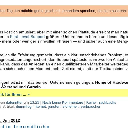
ten Tag, ich möchte gerne gleich mit jemandem sprechen, der sich auskennt.
 köstlich amüsiert, aber mit einer solchen Plattitüde erreicht man natür
ter im
First-Level-Support
größerer Unternehmen hören und lesen tägli
e mehr oder weniger sinnvollen Phrasen — und sicher auch eine Meng
 ich die Erfahrung gemacht, dass ein klar umschriebenes Problem, ev
agnosedaten angereichert, den Support spätestens im zweiten Anlauf 
 kann, dass das Anliegen an einen qualifizierteren Mitarbeiter weiterge
n sich doch einen Moment mehr Zeit nimmt, statt nur Textbausteine 
.
ngenheit ist mir das bei vier Unternehmen gelungen:
Home of Hardwa
-Versand
und
Garmin
...
k für Ihren ... »
 von
datenritter
um
13:23
|
Noch keine Kommentare
|
Keine Trackbacks
n Artikel:
dummfug
,
internet
,
juristen
,
sicherheit
,
verbraucher
. Juli 2012
 die freundliche