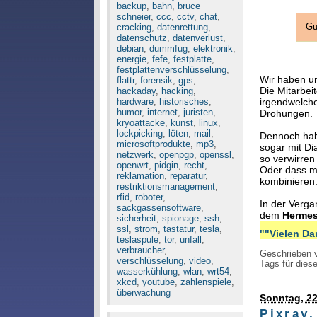
backup
,
bahn
,
bruce
schneier
,
ccc
,
cctv
,
chat
,
cracking
,
datenrettung
,
Gu
datenschutz
,
datenverlust
,
debian
,
dummfug
,
elektronik
,
energie
,
fefe
,
festplatte
,
festplattenverschlüsselung
,
Wir haben uns
flattr
,
forensik
,
gps
,
Die Mitarbei
hackaday
,
hacking
,
irgendwelch
hardware
,
historisches
,
humor
,
internet
,
juristen
,
Drohungen.
kryoattacke
,
kunst
,
linux
,
lockpicking
,
löten
,
mail
,
Dennoch habe
microsoftprodukte
,
mp3
,
sogar mit Di
netzwerk
,
openpgp
,
openssl
,
so verwirren
openwrt
,
pidgin
,
recht
,
Oder dass ma
reklamation
,
reparatur
,
kombinieren
restriktionsmanagement
,
rfid
,
roboter
,
In der Verga
sackgassensoftware
,
dem
Hermes
sicherheit
,
spionage
,
ssh
,
ssl
,
strom
,
tastatur
,
tesla
,
""Vielen Dan
teslaspule
,
tor
,
unfall
,
verbraucher
,
Geschrieben
verschlüsselung
,
video
,
Tags für diese
wasserkühlung
,
wlan
,
wrt54
,
xkcd
,
youtube
,
zahlenspiele
,
überwachung
Sonntag, 22
Pixray,