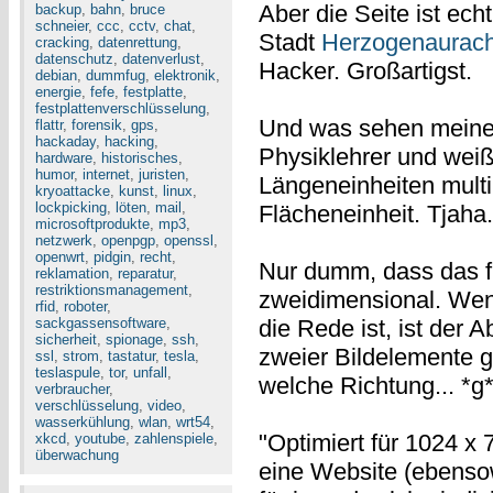
Aber die Seite ist ech
backup
,
bahn
,
bruce
schneier
,
ccc
,
cctv
,
chat
,
Stadt
Herzogenaurac
cracking
,
datenrettung
,
datenschutz
,
datenverlust
,
Hacker. Großartigst.
debian
,
dummfug
,
elektronik
,
energie
,
fefe
,
festplatte
,
festplattenverschlüsselung
,
Und was sehen meine
flattr
,
forensik
,
gps
,
hackaday
,
hacking
,
Physiklehrer und wei
hardware
,
historisches
,
humor
,
internet
,
juristen
,
Längeneinheiten multi
kryoattacke
,
kunst
,
linux
,
lockpicking
,
löten
,
mail
,
Flächeneinheit. Tjaha.
microsoftprodukte
,
mp3
,
netzwerk
,
openpgp
,
openssl
,
openwrt
,
pidgin
,
recht
,
Nur dumm, dass das 
reklamation
,
reparatur
,
restriktionsmanagement
,
zweidimensional. Wenn
rfid
,
roboter
,
sackgassensoftware
,
die Rede ist, ist der
sicherheit
,
spionage
,
ssh
,
zweier Bildelemente ge
ssl
,
strom
,
tastatur
,
tesla
,
teslaspule
,
tor
,
unfall
,
welche Richtung... *g*
verbraucher
,
verschlüsselung
,
video
,
wasserkühlung
,
wlan
,
wrt54
,
"Optimiert für 1024 x 7
xkcd
,
youtube
,
zahlenspiele
,
überwachung
eine Website (ebensow