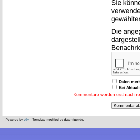
Sie könn
verwende
gewählte
Die ange
dargestel
Benachri
Daten mer
Bei Aktual
Kommentare werden erst nach reda
Powered by
s9y
– Template modified by datenritter.de.