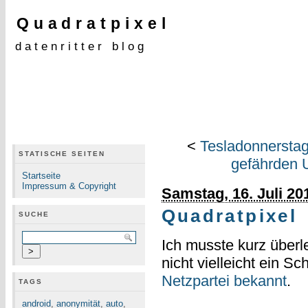
Quadratpixel
datenritter blog
<
Tesladonnerstag:
STATISCHE SEITEN
gefährden U
Startseite
Impressum & Copyright
Samstag, 16. Juli 20
Quadratpixel
SUCHE
Ich musste kurz über
nicht vielleicht ein Sc
Netzpartei
bekannt
.
TAGS
android
,
anonymität
,
auto
,