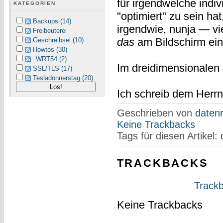
für irgendwelche indiv
KATEGORIEN
"optimiert" zu sein ha
Backups (14)
irgendwie, nunja — vi
Freibeuterei
das
am Bildschirm ein
Geschreibsel (10)
Howtos (30)
WRT54 (2)
Im dreidimensionalen
SSL/TLS (17)
Tesladonnerstag (20)
Ich schreib dem Herrn 
Geschrieben von
datenr
Keine Trackbacks
Tags für diesen Artikel:
TRACKBACKS
Trackb
Keine Trackbacks