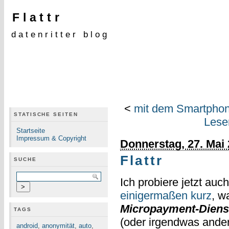
Flattr
datenritter blog
<
mit dem Smartphon
STATISCHE SEITEN
Lese
Startseite
Impressum & Copyright
Donnerstag, 27. Mai
Flattr
SUCHE
Ich probiere jetzt auc
einigermaßen kurz
, w
Micropayment-Diens
TAGS
(oder irgendwas ande
android
,
anonymität
,
auto
,