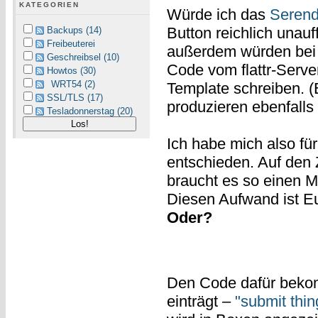
KATEGORIEN
Würde ich das
Serend
Button reichlich unauf
Backups (14)
Freibeuterei
außerdem würden bei j
Geschreibsel (10)
Code vom flattr-Serve
Howtos (30)
WRT54 (2)
Template schreiben. 
SSL/TLS (17)
produzieren ebenfalls 
Tesladonnerstag (20)
Ich habe mich also fü
entschieden. Auf den Z
braucht es so einen Ma
Diesen Aufwand ist E
Oder?
Den Code dafür beko
einträgt –
"submit thin