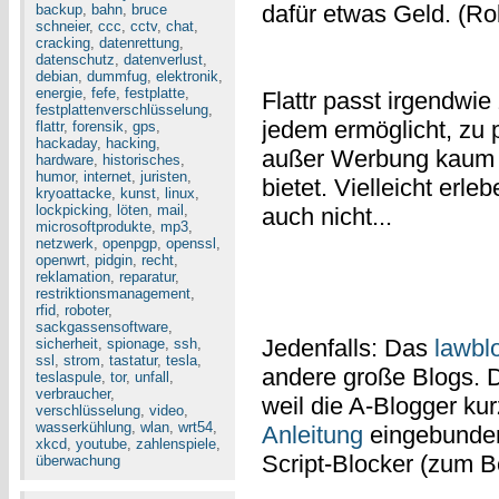
dafür etwas Geld. (Ro
backup
,
bahn
,
bruce
schneier
,
ccc
,
cctv
,
chat
,
cracking
,
datenrettung
,
datenschutz
,
datenverlust
,
debian
,
dummfug
,
elektronik
,
energie
,
fefe
,
festplatte
,
Flattr passt irgendwie
festplattenverschlüsselung
,
jedem ermöglicht, zu p
flattr
,
forensik
,
gps
,
hackaday
,
hacking
,
außer Werbung kaum
hardware
,
historisches
,
humor
,
internet
,
juristen
,
bietet. Vielleicht erle
kryoattacke
,
kunst
,
linux
,
lockpicking
,
löten
,
mail
,
auch nicht...
microsoftprodukte
,
mp3
,
netzwerk
,
openpgp
,
openssl
,
openwrt
,
pidgin
,
recht
,
reklamation
,
reparatur
,
restriktionsmanagement
,
rfid
,
roboter
,
sackgassensoftware
,
Jedenfalls: Das
lawbl
sicherheit
,
spionage
,
ssh
,
ssl
,
strom
,
tastatur
,
tesla
,
andere große Blogs. D
teslaspule
,
tor
,
unfall
,
verbraucher
,
weil die A-Blogger ku
verschlüsselung
,
video
,
wasserkühlung
,
wlan
,
wrt54
,
Anleitung
eingebunden
xkcd
,
youtube
,
zahlenspiele
,
Script-Blocker (zum B
überwachung