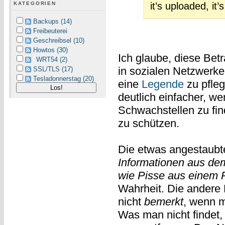
KATEGORIEN
it’s uploaded, it’
Backups (14)
Freibeuterei
Geschreibsel (10)
Howtos (30)
Ich glaube, diese Betr
WRT54 (2)
in sozialen Netzwerke
SSL/TLS (17)
Tesladonnerstag (20)
eine
Legende
zu pfleg
deutlich einfacher, we
Schwachstellen zu fi
zu schützen.
Die etwas angestaubt
Informationen aus dem
wie Pisse aus einem P
Wahrheit. Die andere 
nicht
bemerkt
, wenn m
Was man nicht findet, 