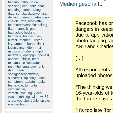
backup
,
bahn
,
bruce
Medien
geschafft
:
schneier
,
ccc
,
cctv
,
chat
,
cracking
,
datenrettung
,
datenschutz
,
datenverlust
,
debian
,
dummfug
,
elektronik
,
energie
,
fefe
,
festplatte
,
Facebook has pro
festplattenverschlüsselung
,
dangers in keepi
flattr
,
forensik
,
gps
,
hackaday
,
hacking
,
due to applicatio
hardware
,
historisches
,
photo tagging, a
humor
,
internet
,
juristen
,
kryoattacke
,
kunst
,
linux
,
ANU and Charles 
lockpicking
,
löten
,
mail
,
microsoftprodukte
,
mp3
,
netzwerk
,
openpgp
,
openssl
,
(...)
openwrt
,
pidgin
,
recht
,
reklamation
,
reparatur
,
restriktionsmanagement
,
All respondents
rfid
,
roboter
,
sackgassensoftware
,
uploaded photos 
sicherheit
,
spionage
,
ssh
,
ssl
,
strom
,
tastatur
,
tesla
,
teslaspule
,
tor
,
unfall
,
“The thinking we
verbraucher
,
16-year-olds of 
verschlüsselung
,
video
,
wasserkühlung
,
wlan
,
wrt54
,
the future have 
xkcd
,
youtube
,
zahlenspiele
,
überwachung
"It’s too late [f