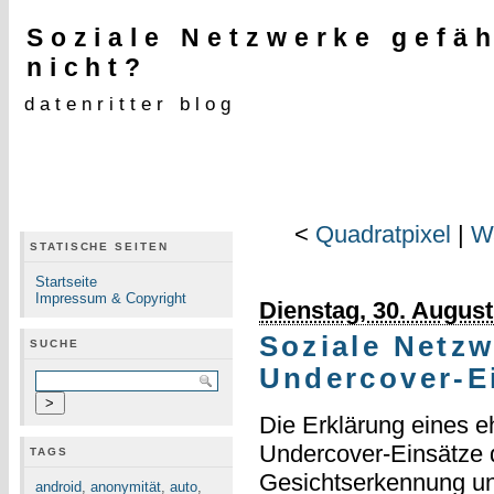
Soziale Netzwerke gefäh
nicht?
datenritter blog
<
Quadratpixel
|
W
STATISCHE SEITEN
Startseite
Impressum & Copyright
Dienstag, 30. August
Soziale Netz
SUCHE
Undercover-Ei
Die Erklärung eines e
Undercover-Einsätze 
TAGS
Gesichtserkennung u
android
,
anonymität
,
auto
,