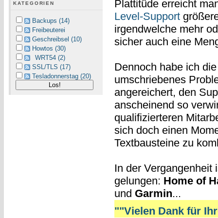
Plattitüde erreicht man
KATEGORIEN
Level-Support
größere
Backups (14)
irgendwelche mehr od
Freibeuterei
sicher auch eine Men
Geschreibsel (10)
Howtos (30)
WRT54 (2)
Dennoch habe ich die 
SSL/TLS (17)
Tesladonnerstag (20)
umschriebenes Proble
angereichert, den Sup
anscheinend so verwir
qualifizierteren Mita
sich doch einen Momen
Textbausteine zu komb
In der Vergangenheit 
gelungen:
Home of H
und
Garmin
...
""Vielen Dank für Ihre