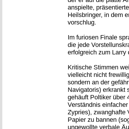
anspielte, präsentiert
Heilsbringer, in dem e
vorschlug.
Im furiosen Finale sp
die jede Vorstellunsk
erfolgreich zum Larry
Kritische Stimmen wei
vielleicht nicht frewil
sondern an der gefäh
Navigatoris) erkrankt
gehäuft Poltiker übe
Verständnis einfache
Zypries), zwanghafte 
Papier zu bannen (sog
ungewollte verbale Äu