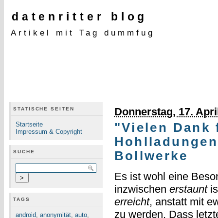
datenritter blog
Artikel mit Tag dummfug
Donnerstag, 17. Apri
STATISCHE SEITEN
Startseite
"Vielen Dank 
Impressum & Copyright
Hohlladungen
SUCHE
Bollwerke
Es ist wohl eine Beso
inzwischen
erstaunt
is
erreicht
, anstatt mit 
TAGS
zu werden. Dass letzt
android
,
anonymität
,
auto
,