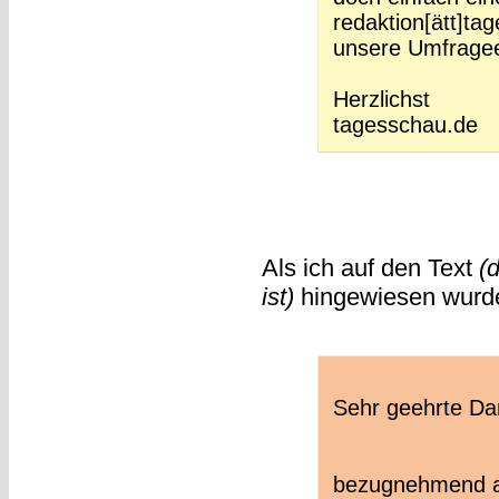
redaktion[ätt]tag
unsere Umfragee
Herzlichst
tagesschau.de
Als ich auf den Text
(
ist)
hingewiesen wurde,
Sehr geehrte Da
bezugnehmend au