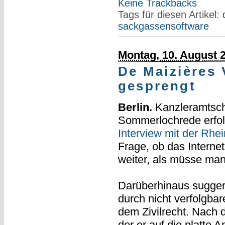
Keine Trackbacks
Tags für diesen Artikel:
sackgassensoftware
Montag, 10. August 
De Maizières 
gesprengt
Berlin.
Kanzleramtsche
Sommerlochrede erfolg
Interview mit der Rhe
Frage, ob das Internet
weiter, als müsse ma
Darüberhinaus sugger
durch nicht verfolgbar
dem Zivilrecht. Nach 
der er auf die platte