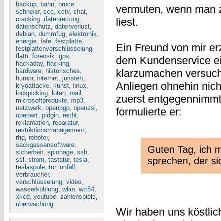
backup
,
bahn
,
bruce
vermuten, wenn man z
schneier
,
ccc
,
cctv
,
chat
,
cracking
,
datenrettung
,
liest.
datenschutz
,
datenverlust
,
debian
,
dummfug
,
elektronik
,
energie
,
fefe
,
festplatte
,
Ein Freund von mir er
festplattenverschlüsselung
,
flattr
,
forensik
,
gps
,
dem Kundenservice ei
hackaday
,
hacking
,
hardware
,
historisches
,
klarzumachen versucht
humor
,
internet
,
juristen
,
Anliegen ohnehin nich
kryoattacke
,
kunst
,
linux
,
lockpicking
,
löten
,
mail
,
zuerst entgegennimmt,
microsoftprodukte
,
mp3
,
netzwerk
,
openpgp
,
openssl
,
formulierte er:
openwrt
,
pidgin
,
recht
,
reklamation
,
reparatur
,
restriktionsmanagement
,
rfid
,
roboter
,
sackgassensoftware
,
Guten Tag, ich 
sicherheit
,
spionage
,
ssh
,
sprechen, der si
ssl
,
strom
,
tastatur
,
tesla
,
teslaspule
,
tor
,
unfall
,
verbraucher
,
verschlüsselung
,
video
,
wasserkühlung
,
wlan
,
wrt54
,
xkcd
,
youtube
,
zahlenspiele
,
überwachung
Wir haben uns köstlich