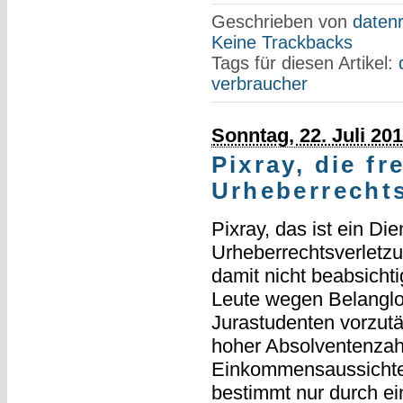
Geschrieben von
datenr
Keine Trackbacks
Tags für diesen Artikel:
verbraucher
Sonntag, 22. Juli 20
Pixray, die fr
Urheberrecht
Pixray, das ist ein Di
Urheberrechtsverletz
damit nicht beabsicht
Leute wegen Belanglo
Jurastudenten vorzutäu
hoher Absolventenzahl
Einkommensaussichten
bestimmt nur durch ei