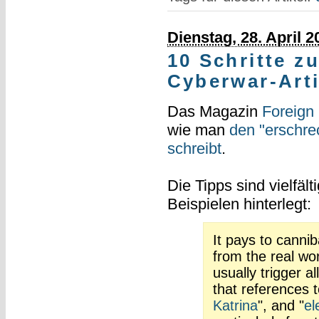
Dienstag, 28. April 2
10 Schritte 
Cyberwar-Arti
Das Magazin
Foreign 
wie man
den "erschre
schreibt
.
Die Tipps sind vielfäl
Beispielen hinterlegt:
It pays to canni
from the real wo
usually trigger a
that references t
Katrina
", and "
el