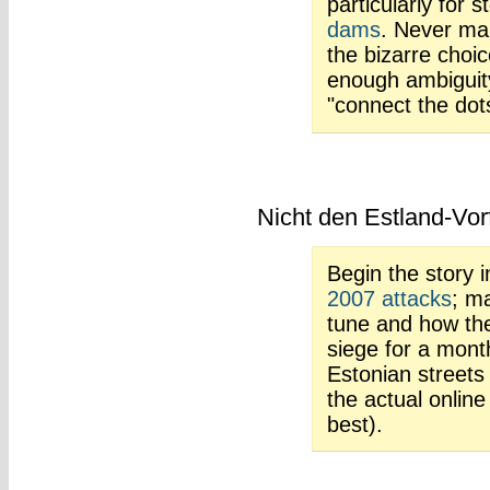
particularly for s
dams
. Never mak
the bizarre choic
enough ambiguity
"connect the dot
Nicht den Estland-Vor
Begin the story i
2007 attacks
; m
tune and how the
siege for a mont
Estonian street
the actual online
best).