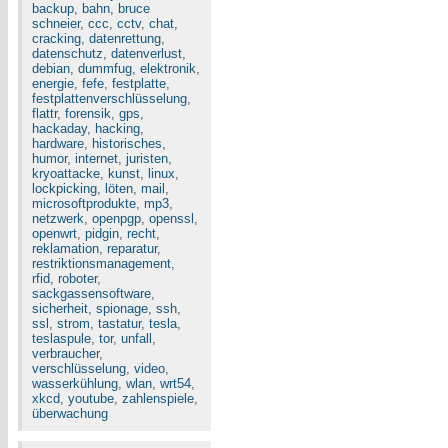
backup
,
bahn
,
bruce
schneier
,
ccc
,
cctv
,
chat
,
cracking
,
datenrettung
,
datenschutz
,
datenverlust
,
debian
,
dummfug
,
elektronik
,
energie
,
fefe
,
festplatte
,
festplattenverschlüsselung
,
flattr
,
forensik
,
gps
,
hackaday
,
hacking
,
hardware
,
historisches
,
humor
,
internet
,
juristen
,
kryoattacke
,
kunst
,
linux
,
lockpicking
,
löten
,
mail
,
microsoftprodukte
,
mp3
,
netzwerk
,
openpgp
,
openssl
,
openwrt
,
pidgin
,
recht
,
reklamation
,
reparatur
,
restriktionsmanagement
,
rfid
,
roboter
,
sackgassensoftware
,
sicherheit
,
spionage
,
ssh
,
ssl
,
strom
,
tastatur
,
tesla
,
teslaspule
,
tor
,
unfall
,
verbraucher
,
verschlüsselung
,
video
,
wasserkühlung
,
wlan
,
wrt54
,
xkcd
,
youtube
,
zahlenspiele
,
überwachung