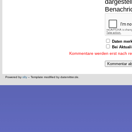
dargestel
Benachri
Daten mer
Bei Aktual
Kommentare werden erst nach reda
Powered by
s9y
– Template modified by datenritter.de.