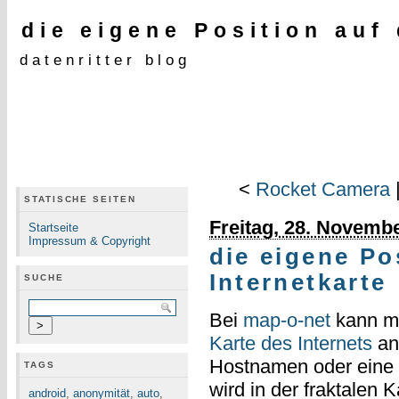
die eigene Position auf 
datenritter blog
<
Rocket Camera
STATISCHE SEITEN
Freitag, 28. Novemb
Startseite
Impressum & Copyright
die eigene Po
Internetkarte
SUCHE
Bei
map-o-net
kann ma
Karte des Internets
an
Hostnamen oder eine I
TAGS
wird in der fraktalen K
android
,
anonymität
,
auto
,