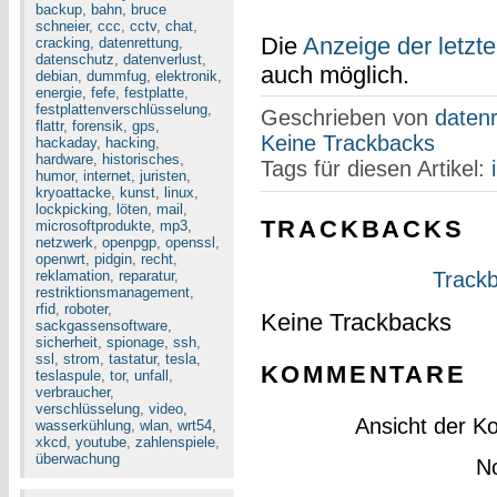
backup
,
bahn
,
bruce
schneier
,
ccc
,
cctv
,
chat
,
Die
Anzeige der letzt
cracking
,
datenrettung
,
datenschutz
,
datenverlust
,
auch möglich.
debian
,
dummfug
,
elektronik
,
energie
,
fefe
,
festplatte
,
festplattenverschlüsselung
,
Geschrieben von
datenr
flattr
,
forensik
,
gps
,
Keine Trackbacks
hackaday
,
hacking
,
hardware
,
historisches
,
Tags für diesen Artikel:
humor
,
internet
,
juristen
,
kryoattacke
,
kunst
,
linux
,
lockpicking
,
löten
,
mail
,
TRACKBACKS
microsoftprodukte
,
mp3
,
netzwerk
,
openpgp
,
openssl
,
openwrt
,
pidgin
,
recht
,
reklamation
,
reparatur
,
Trackb
restriktionsmanagement
,
rfid
,
roboter
,
Keine Trackbacks
sackgassensoftware
,
sicherheit
,
spionage
,
ssh
,
ssl
,
strom
,
tastatur
,
tesla
,
KOMMENTARE
teslaspule
,
tor
,
unfall
,
verbraucher
,
verschlüsselung
,
video
,
Ansicht der K
wasserkühlung
,
wlan
,
wrt54
,
xkcd
,
youtube
,
zahlenspiele
,
überwachung
N