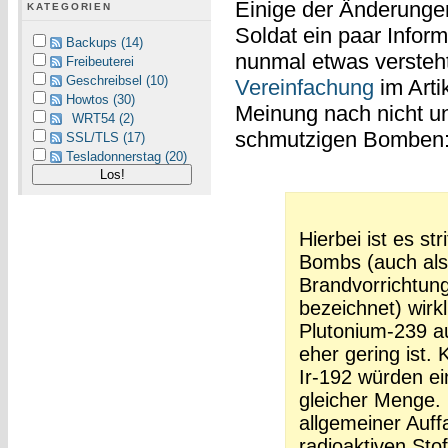
Einige der Änderungen 
KATEGORIEN
Soldat ein paar Infor
Backups (14)
nunmal etwas versteht
Freibeuterei
Geschreibsel (10)
Vereinfachung
im Arti
Howtos (30)
Meinung nach nicht un
WRT54 (2)
schmutzigen Bomben
SSL/TLS (17)
Tesladonnerstag (20)
Hierbei ist es str
Bombs (auch als
Brandvorrichtung
bezeichnet) wirkl
Plutonium-239 a
eher gering ist.
Ir-192 würden ein
gleicher Menge.
allgemeiner Auff
radioaktiven Stof