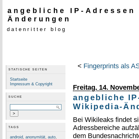
angebliche IP-Adressen
Änderungen
datenritter blog
<
Fingerprints als A
STATISCHE SEITEN
Startseite
Impressum & Copyright
Freitag, 14. Novemb
angebliche I
SUCHE
Wikipedia-Än
Bei Wikileaks findet s
Adressbereiche aufzä
TAGS
dem Bundesnachrichten
android
,
anonymität
,
auto
,