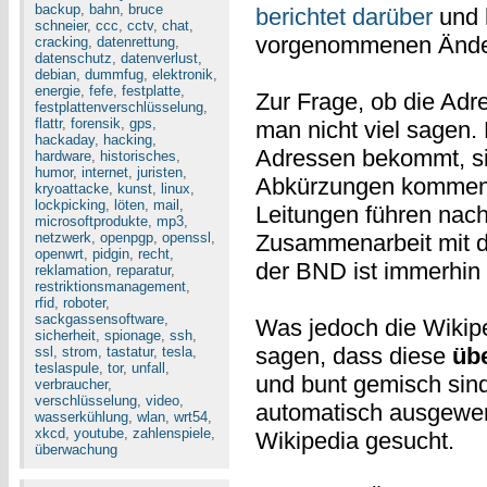
backup
,
bahn
,
bruce
berichtet darüber
und h
schneier
,
ccc
,
cctv
,
chat
,
vorgenommenen Ände
cracking
,
datenrettung
,
datenschutz
,
datenverlust
,
debian
,
dummfug
,
elektronik
,
energie
,
fefe
,
festplatte
,
Zur Frage, ob die Ad
festplattenverschlüsselung
,
flattr
,
forensik
,
gps
,
man nicht viel sagen.
hackaday
,
hacking
,
Adressen bekommt, sin
hardware
,
historisches
,
humor
,
internet
,
juristen
,
Abkürzungen kommen e
kryoattacke
,
kunst
,
linux
,
lockpicking
,
löten
,
mail
,
Leitungen führen nac
microsoftprodukte
,
mp3
,
netzwerk
,
openpgp
,
openssl
,
Zusammenarbeit mit d
openwrt
,
pidgin
,
recht
,
der BND ist immerhin
reklamation
,
reparatur
,
restriktionsmanagement
,
rfid
,
roboter
,
sackgassensoftware
,
Was jedoch die Wikip
sicherheit
,
spionage
,
ssh
,
sagen, dass diese
üb
ssl
,
strom
,
tastatur
,
tesla
,
teslaspule
,
tor
,
unfall
,
und bunt gemisch sind
verbraucher
,
verschlüsselung
,
video
,
automatisch ausgewer
wasserkühlung
,
wlan
,
wrt54
,
xkcd
,
youtube
,
zahlenspiele
,
Wikipedia gesucht.
überwachung