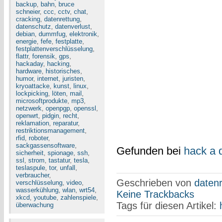
backup
,
bahn
,
bruce
schneier
,
ccc
,
cctv
,
chat
,
cracking
,
datenrettung
,
datenschutz
,
datenverlust
,
debian
,
dummfug
,
elektronik
,
energie
,
fefe
,
festplatte
,
festplattenverschlüsselung
,
flattr
,
forensik
,
gps
,
hackaday
,
hacking
,
hardware
,
historisches
,
humor
,
internet
,
juristen
,
kryoattacke
,
kunst
,
linux
,
lockpicking
,
löten
,
mail
,
microsoftprodukte
,
mp3
,
netzwerk
,
openpgp
,
openssl
,
openwrt
,
pidgin
,
recht
,
reklamation
,
reparatur
,
restriktionsmanagement
,
rfid
,
roboter
,
sackgassensoftware
,
Gefunden bei
hack a 
sicherheit
,
spionage
,
ssh
,
ssl
,
strom
,
tastatur
,
tesla
,
teslaspule
,
tor
,
unfall
,
verbraucher
,
Geschrieben von
datenr
verschlüsselung
,
video
,
wasserkühlung
,
wlan
,
wrt54
,
Keine Trackbacks
xkcd
,
youtube
,
zahlenspiele
,
Tags für diesen Artikel:
überwachung