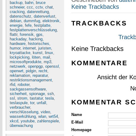
backup
,
bahn
,
bruce
Keine Trackbacks
schneier
,
ccc
,
cctv
,
chat
,
cracking
,
datenrettung
,
datenschutz
,
datenverlust
,
debian
,
dummfug
,
elektronik
,
TRACKBACKS
energie
,
fefe
,
festplatte
,
festplattenverschlüsselung
,
flattr
,
forensik
,
gps
,
Trackb
hackaday
,
hacking
,
hardware
,
historisches
,
Keine Trackbacks
humor
,
internet
,
juristen
,
kryoattacke
,
kunst
,
linux
,
lockpicking
,
löten
,
mail
,
KOMMENTARE
microsoftprodukte
,
mp3
,
netzwerk
,
openpgp
,
openssl
,
openwrt
,
pidgin
,
recht
,
reklamation
,
reparatur
,
Ansicht der K
restriktionsmanagement
,
rfid
,
roboter
,
N
sackgassensoftware
,
sicherheit
,
spionage
,
ssh
,
ssl
,
strom
,
tastatur
,
tesla
,
KOMMENTAR SC
teslaspule
,
tor
,
unfall
,
verbraucher
,
verschlüsselung
,
video
,
Name
wasserkühlung
,
wlan
,
wrt54
,
xkcd
,
youtube
,
zahlenspiele
,
E-Mail
überwachung
Homepage