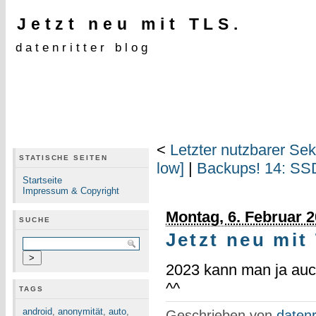
Jetzt neu mit TLS.
datenritter blog
<
Letzter nutzbarer Sek
STATISCHE SEITEN
low]
|
Backups! 14: SSD
Startseite
Impressum & Copyright
Montag, 6. Februar 
SUCHE
Jetzt neu mit
2023 kann man ja auch
^^
TAGS
android
,
anonymität
,
auto
,
Geschrieben von
datenr