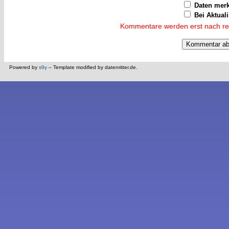
Daten mer
Bei Aktual
Kommentare werden erst nach reda
Powered by
s9y
– Template modified by datenritter.de.