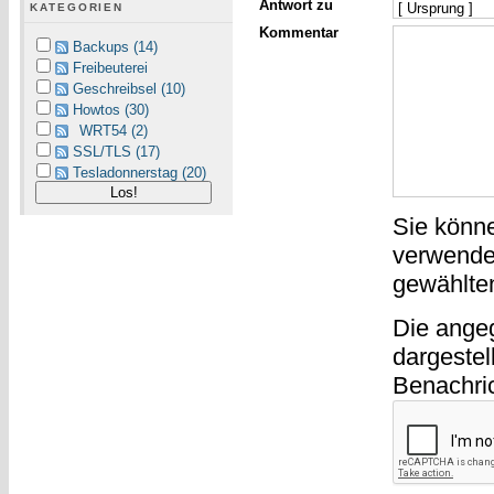
Antwort zu
KATEGORIEN
Kommentar
Backups (14)
Freibeuterei
Geschreibsel (10)
Howtos (30)
WRT54 (2)
SSL/TLS (17)
Tesladonnerstag (20)
Sie könn
verwende
gewählte
Die ange
dargestel
Benachri