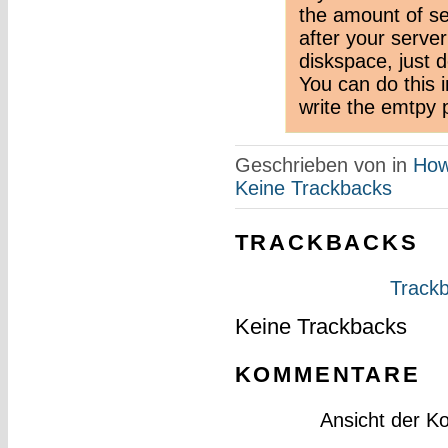
the amount of sec
after your serve
diskspace, just 
You can do this 
write the emtpy p
Geschrieben von
in
How
Keine Trackbacks
TRACKBACKS
Trackb
Keine Trackbacks
KOMMENTARE
Ansicht der K