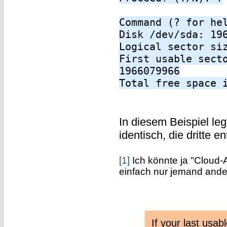
Command (? for he
Disk /dev/sda: 19
Logical sector si
First usable sect
1966079966
Total free space 
In diesem Beispiel leg
identisch, die dritte 
[1]
Ich könnte ja "Cloud-A
einfach nur jemand an
If your last usab