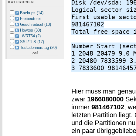
Disk /dev/sda: 19
KATEGORIEN
Logical sector si
Backups (14)
First usable sect
Freibeuterei
981467102
Geschreibsel (10)
Howtos (30)
Total free space 
WRT54 (2)
SSL/TLS (17)
Number Start (sec
Tesladonnerstag (20)
1 2048 20479 9.0 
2 20480 7833599 3
3 7833600 9814645
Hier muss man genau
zwar
1966080000
Sekt
immer
981467102
, we
letzten Partition lieg
und die Partitionen nu
ein paar übriggeblieb