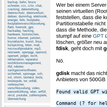
backup
,
bahn
,
bruce
Wer bei einem Server
schneier
,
ccc
,
cctv
,
chat
,
cracking
,
datenrettung
,
seinen virtuellen (Roo
datenschutz
,
datenverlust
,
feststellen, dass die
debian
,
dummfug
,
elektronik
,
energie
,
fefe
,
festplatte
,
Partitionstabelle nicht
festplattenverschlüsselung
,
flattr
,
forensik
,
gps
,
dass die Methode, di
hackaday
,
hacking
,
hardware
,
historisches
,
stumpf auf eine
GPT
ü
humor
,
internet
,
juristen
,
löschen, größer neu an
kryoattacke
,
kunst
,
linux
,
lockpicking
,
löten
,
mail
,
fdisk
, geht doch mit
g
microsoftprodukte
,
mp3
,
netzwerk
,
openpgp
,
openssl
,
openwrt
,
pidgin
,
recht
,
reklamation
,
reparatur
,
Nö.
restriktionsmanagement
,
rfid
,
roboter
,
sackgassensoftware
,
gdisk
macht das nicht 
sicherheit
,
spionage
,
ssh
,
ssl
,
strom
,
tastatur
,
tesla
,
Anbieters von 500GB a
teslaspule
,
tor
,
unfall
,
verbraucher
,
verschlüsselung
,
video
,
Found valid GPT w
wasserkühlung
,
wlan
,
wrt54
,
xkcd
,
youtube
,
zahlenspiele
,
überwachung
Command (? for he