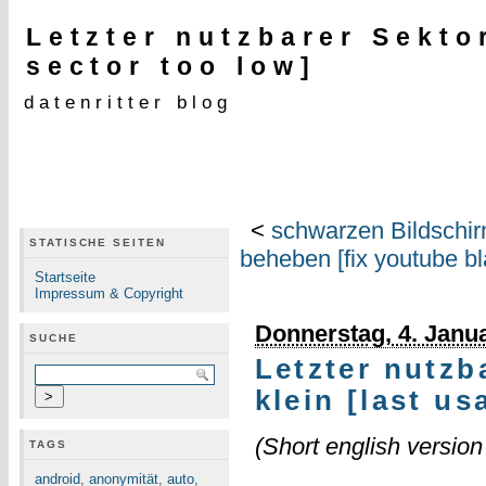
Letzter nutzbarer Sekto
sector too low]
datenritter blog
<
schwarzen Bildschir
STATISCHE SEITEN
beheben [fix youtube bl
Startseite
Impressum & Copyright
Donnerstag, 4. Janu
SUCHE
Letzter nutzb
klein [last us
(Short english versio
TAGS
android
,
anonymität
,
auto
,