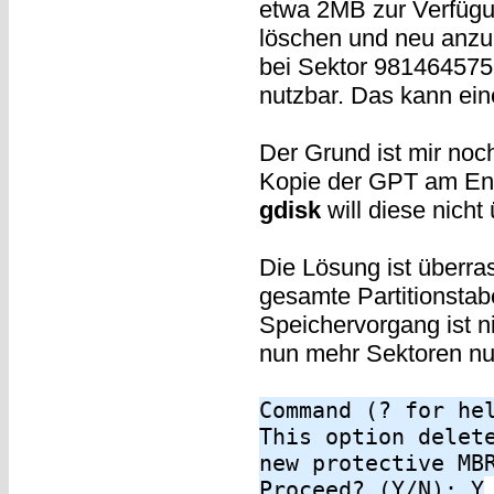
etwa 2MB zur Verfügung
löschen und neu anzul
bei Sektor 981464575 e
nutzbar. Das kann ein
Der Grund ist mir noc
Kopie der GPT am End
gdisk
will diese nicht
Die Lösung ist überra
gesamte Partitionstab
Speichervorgang ist ni
nun mehr Sektoren nut
Command (? for he
This option delet
new protective MB
Proceed? (Y/N): Y