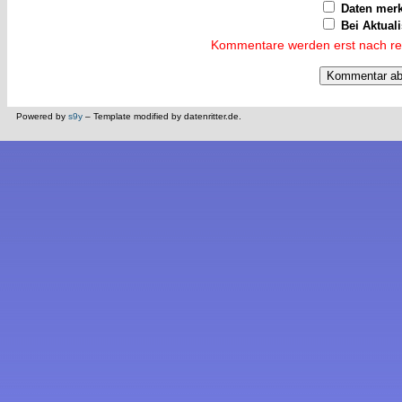
Daten mer
Bei Aktual
Kommentare werden erst nach reda
Powered by
s9y
– Template modified by datenritter.de.