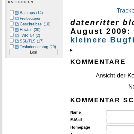
KATEGORIEN
Trackb
Backups (14)
Freibeuterei
datenritter b
Geschreibsel (10)
August 2009
:
Howtos (30)
WRT54 (2)
kleinere Bugf
SSL/TLS (17)
Tesladonnerstag (20)
KOMMENTARE
Ansicht der K
N
KOMMENTAR SC
Name
E-Mail
Homepage