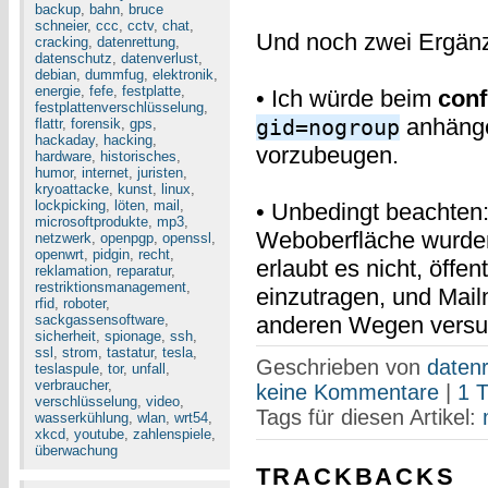
backup
,
bahn
,
bruce
schneier
,
ccc
,
cctv
,
chat
,
Und noch zwei Ergän
cracking
,
datenrettung
,
datenschutz
,
datenverlust
,
debian
,
dummfug
,
elektronik
,
energie
,
fefe
,
festplatte
,
• Ich würde beim
conf
festplattenverschlüsselung
,
anhänge
gid=nogroup
flattr
,
forensik
,
gps
,
hackaday
,
hacking
,
vorzubeugen.
hardware
,
historisches
,
humor
,
internet
,
juristen
,
kryoattacke
,
kunst
,
linux
,
lockpicking
,
löten
,
mail
,
• Unbedingt beachten
microsoftprodukte
,
mp3
,
Weboberfläche wurden
netzwerk
,
openpgp
,
openssl
,
openwrt
,
pidgin
,
recht
,
erlaubt es nicht, öffe
reklamation
,
reparatur
,
restriktionsmanagement
,
einzutragen, und Mailm
rfid
,
roboter
,
sackgassensoftware
,
anderen Wegen versu
sicherheit
,
spionage
,
ssh
,
ssl
,
strom
,
tastatur
,
tesla
,
Geschrieben von
datenr
teslaspule
,
tor
,
unfall
,
verbraucher
,
keine Kommentare
|
1 
verschlüsselung
,
video
,
Tags für diesen Artikel:
wasserkühlung
,
wlan
,
wrt54
,
xkcd
,
youtube
,
zahlenspiele
,
überwachung
TRACKBACKS