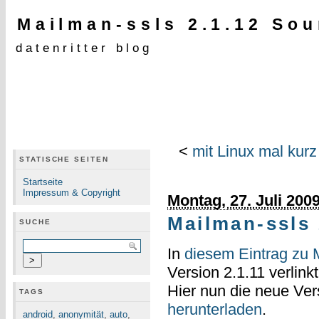
Mailman-ssls 2.1.12 So
datenritter blog
<
mit Linux mal kurz
STATISCHE SEITEN
Startseite
Impressum & Copyright
Montag, 27. Juli 200
Mailman-ssls
SUCHE
In
diesem Eintrag zu 
Version 2.1.11 verlinkt
Hier nun die neue Ver
TAGS
herunterladen
.
android
,
anonymität
,
auto
,