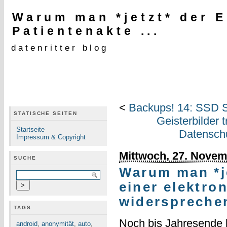
Warum man *jetzt* der E
Patientenakte ...
datenritter blog
<
Backups! 14: SSD S
STATISCHE SEITEN
Geisterbilder
Startseite
Datensch
Impressum & Copyright
Mittwoch, 27. Novem
SUCHE
Warum man *je
einer elektro
widersprechen
TAGS
Noch bis Jahresende 
android
,
anonymität
,
auto
,