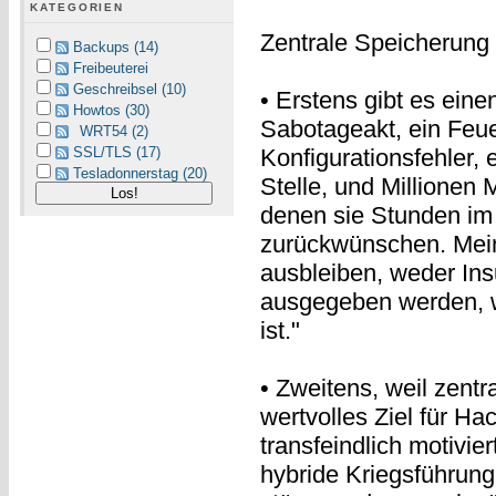
KATEGORIEN
Zentrale Speicherung 
Backups (14)
Freibeuterei
Geschreibsel (10)
• Erstens gibt es einen
Howtos (30)
Sabotageakt, ein Feuer
WRT54 (2)
SSL/TLS (17)
Konfigurationsfehler,
Tesladonnerstag (20)
Stelle, und Millionen
denen sie Stunden im
zurückwünschen. Mein
ausbleiben, weder In
ausgegeben werden, we
ist."
• Zweitens, weil zentr
wertvolles Ziel für Ha
transfeindlich motivie
hybride Kriegsführung