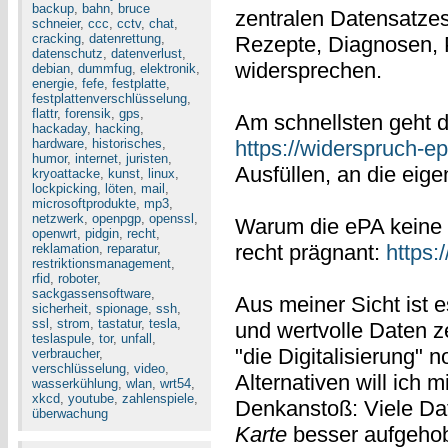
backup
,
bahn
,
bruce
zentralen Datensatze
schneier
,
ccc
,
cctv
,
chat
,
cracking
,
datenrettung
,
Rezepte, Diagnosen, 
datenschutz
,
datenverlust
,
widersprechen.
debian
,
dummfug
,
elektronik
,
energie
,
fefe
,
festplatte
,
festplattenverschlüsselung
,
flattr
,
forensik
,
gps
,
Am schnellsten geht d
hackaday
,
hacking
,
hardware
,
historisches
,
https://widerspruch-e
humor
,
internet
,
juristen
,
Ausfüllen, an die eig
kryoattacke
,
kunst
,
linux
,
lockpicking
,
löten
,
mail
,
microsoftprodukte
,
mp3
,
netzwerk
,
openpgp
,
openssl
,
Warum die ePA keine so
openwrt
,
pidgin
,
recht
,
recht prägnant:
https:
reklamation
,
reparatur
,
restriktionsmanagement
,
rfid
,
roboter
,
sackgassensoftware
,
Aus meiner Sicht ist 
sicherheit
,
spionage
,
ssh
,
ssl
,
strom
,
tastatur
,
tesla
,
und wertvolle Daten ze
teslaspule
,
tor
,
unfall
,
"die Digitalisierung" 
verbraucher
,
verschlüsselung
,
video
,
Alternativen will ich m
wasserkühlung
,
wlan
,
wrt54
,
xkcd
,
youtube
,
zahlenspiele
,
Denkanstoß: Viele Da
überwachung
Karte
besser aufgehobe