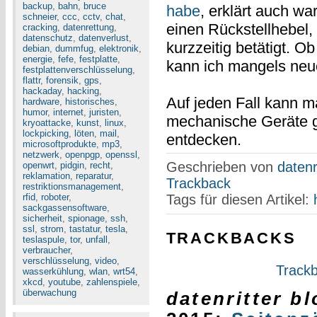
backup
,
bahn
,
bruce
habe
, erklärt auch w
schneier
,
ccc
,
cctv
,
chat
,
einen Rückstellhebel,
cracking
,
datenrettung
,
datenschutz
,
datenverlust
,
kurzzeitig betätigt. O
debian
,
dummfug
,
elektronik
,
energie
,
fefe
,
festplatte
,
kann ich mangels neue
festplattenverschlüsselung
,
flattr
,
forensik
,
gps
,
hackaday
,
hacking
,
Auf jeden Fall kann ma
hardware
,
historisches
,
humor
,
internet
,
juristen
,
mechanische Geräte g
kryoattacke
,
kunst
,
linux
,
lockpicking
,
löten
,
mail
,
entdecken.
microsoftprodukte
,
mp3
,
netzwerk
,
openpgp
,
openssl
,
Geschrieben von
datenr
openwrt
,
pidgin
,
recht
,
reklamation
,
reparatur
,
Trackback
restriktionsmanagement
,
rfid
,
roboter
,
Tags für diesen Artikel:
sackgassensoftware
,
sicherheit
,
spionage
,
ssh
,
ssl
,
strom
,
tastatur
,
tesla
,
TRACKBACKS
teslaspule
,
tor
,
unfall
,
verbraucher
,
verschlüsselung
,
video
,
Trackb
wasserkühlung
,
wlan
,
wrt54
,
xkcd
,
youtube
,
zahlenspiele
,
überwachung
datenritter b