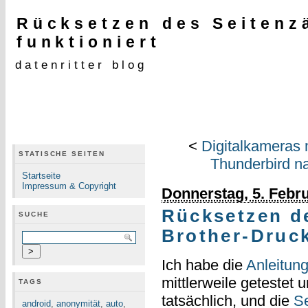
Rücksetzen des Seitenz
funktioniert
datenritter blog
<
Digitalkameras 
STATISCHE SEITEN
Thunderbird na
Startseite
Impressum & Copyright
Donnerstag, 5. Febr
Rücksetzen d
SUCHE
Brother-Druck
Ich habe die
Anleitun
mittlerweile getestet u
TAGS
tatsächlich, und die
Se
android
,
anonymität
,
auto
,