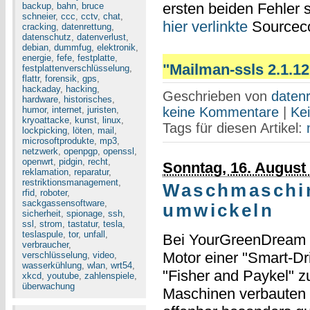
ersten beiden Fehler 
backup
,
bahn
,
bruce
schneier
,
ccc
,
cctv
,
chat
,
hier verlinkte
Sourceco
cracking
,
datenrettung
,
datenschutz
,
datenverlust
,
debian
,
dummfug
,
elektronik
,
energie
,
fefe
,
festplatte
,
"Mailman-ssls 2.1.12 
festplattenverschlüsselung
,
flattr
,
forensik
,
gps
,
hackaday
,
hacking
,
Geschrieben von
datenr
hardware
,
historisches
,
humor
,
internet
,
juristen
,
keine Kommentare
|
Ke
kryoattacke
,
kunst
,
linux
,
Tags für diesen Artikel:
lockpicking
,
löten
,
mail
,
microsoftprodukte
,
mp3
,
netzwerk
,
openpgp
,
openssl
,
openwrt
,
pidgin
,
recht
,
Sonntag, 16. August
reklamation
,
reparatur
,
restriktionsmanagement
,
Waschmaschi
rfid
,
roboter
,
sackgassensoftware
,
umwickeln
sicherheit
,
spionage
,
ssh
,
ssl
,
strom
,
tastatur
,
tesla
,
teslaspule
,
tor
,
unfall
,
Bei YourGreenDream
verbraucher
,
Motor einer "Smart-D
verschlüsselung
,
video
,
wasserkühlung
,
wlan
,
wrt54
,
"Fisher and Paykel" z
xkcd
,
youtube
,
zahlenspiele
,
überwachung
Maschinen verbauten "