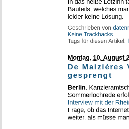
In das heiße Lötzinn 
Bauteils, welches man
leider keine Lösung.
Geschrieben von
datenr
Keine Trackbacks
Tags für diesen Artikel:
Montag, 10. August 
De Maizières 
gesprengt
Berlin.
Kanzleramtsche
Sommerlochrede erfolg
Interview mit der Rhe
Frage, ob das Internet
weiter, als müsse ma