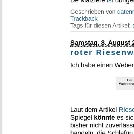
De Maizière
ist
übrig
Geschrieben von
datenr
Trackback
Tags für diesen Artikel:
Samstag, 8. August 
roter Riesen
Ich habe einen Weberk
Der 
Weberknec
Laut dem Artikel
Ries
Spiegel
könnte
es sic
bisher nicht zuverläs
handeln, die Schlafgr