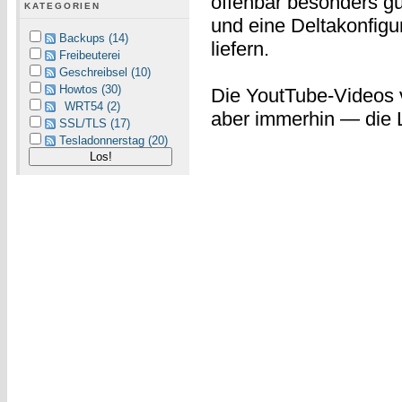
offenbar besonders gu
KATEGORIEN
und eine Deltakonfig
Backups (14)
liefern.
Freibeuterei
Geschreibsel (10)
Howtos (30)
Die YoutTube-Videos v
WRT54 (2)
aber immerhin — die 
SSL/TLS (17)
Tesladonnerstag (20)