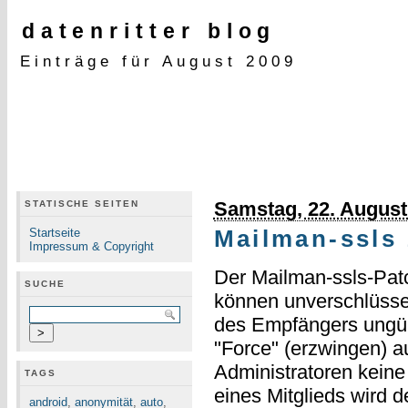
datenritter blog
Einträge für August 2009
Samstag, 22. August
STATISCHE SEITEN
Startseite
Mailman-ssls 
Impressum & Copyright
Der Mailman-ssls-Patc
SUCHE
können unverschlüsse
des Empfängers ungült
"Force" (erzwingen) 
Administratoren kein
TAGS
eines Mitglieds wird d
android
,
anonymität
,
auto
,