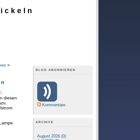
ickeln
xes
>
BLOG ABONNIEREN
ln
"-
in diesen
azu.
Kommentare
elstrom
ARCHIVE
e Lampe
August 2026 (0)