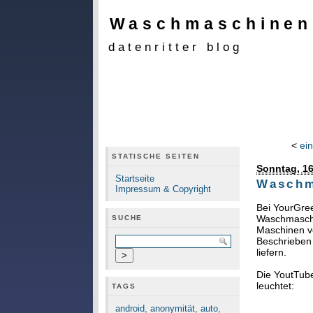
Waschmaschinen
datenritter blog
<
ei
STATISCHE SEITEN
Sonntag, 16
Startseite
Waschm
Impressum & Copyright
Bei YourGr
Waschmaschin
SUCHE
Maschinen ve
Beschrieben 
liefern.
Die YoutTub
leuchtet:
TAGS
android
,
anonymität
,
auto
,