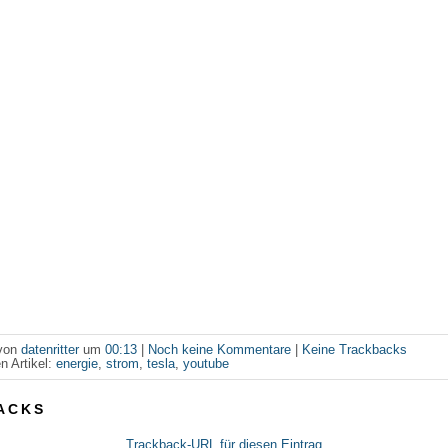
 von
datenritter
um
00:13
|
Noch keine Kommentare
|
Keine Trackbacks
n Artikel:
energie
,
strom
,
tesla
,
youtube
ACKS
Trackback-URL für diesen Eintrag