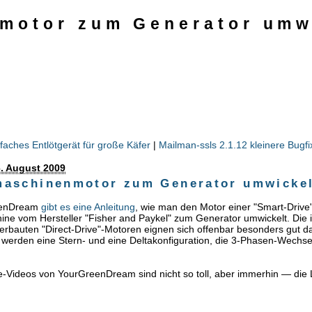
motor zum Generator umw
nfaches Entlötgerät für große Käfer
|
Mailman-ssls 2.1.12 kleinere Bugfi
. August 2009
aschinenmotor zum Generator umwicke
eenDream
gibt es eine Anleitung
, wie man den Motor einer "Smart-Drive
e vom Hersteller "Fisher and Paykel" zum Generator umwickelt. Die 
rbauten "Direct-Drive"-Motoren eignen sich offenbar besonders gut d
werden eine Stern- und eine Deltakonfiguration, die 3-Phasen-Wechs
e-Videos von YourGreenDream sind nicht so toll, aber immerhin — di