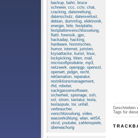
backup
,
bahn
,
bruce
schneier
,
ccc
,
cctv
,
chat
,
cracking
,
datenrettung
,
datenschutz
,
datenverlust
,
debian
,
dummfug
,
elektronik
,
energie
,
fefe
,
festplatte
,
festplattenverschlüsselung
,
flattr
,
forensik
,
gps
,
hackaday
,
hacking
,
hardware
,
historisches
,
humor
,
internet
,
juristen
,
kryoattacke
,
kunst
,
linux
,
lockpicking
,
löten
,
mail
,
microsoftprodukte
,
mp3
,
netzwerk
,
openpgp
,
openssl
,
openwrt
,
pidgin
,
recht
,
reklamation
,
reparatur
,
restriktionsmanagement
,
rfid
,
roboter
,
sackgassensoftware
,
sicherheit
,
spionage
,
ssh
,
ssl
,
strom
,
tastatur
,
tesla
,
teslaspule
,
tor
,
unfall
,
Geschrieben
verbraucher
,
Tags für diese
verschlüsselung
,
video
,
wasserkühlung
,
wlan
,
wrt54
,
xkcd
,
youtube
,
zahlenspiele
,
TRACKB
überwachung