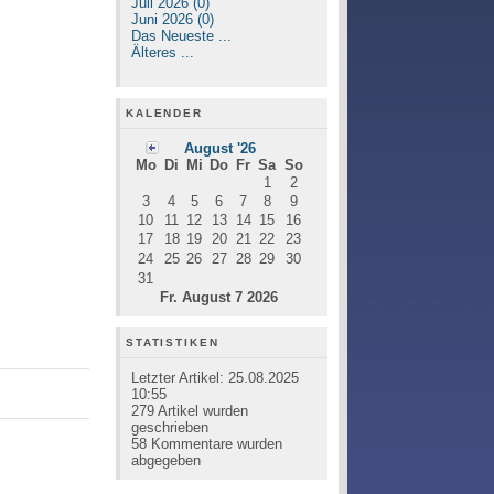
Juli 2026 (0)
Juni 2026 (0)
Das Neueste ...
Älteres ...
KALENDER
August '26
Mo
Di
Mi
Do
Fr
Sa
So
1
2
3
4
5
6
7
8
9
10
11
12
13
14
15
16
17
18
19
20
21
22
23
24
25
26
27
28
29
30
31
Fr. August 7 2026
STATISTIKEN
Letzter Artikel:
25.08.2025
10:55
279
Artikel wurden
geschrieben
58
Kommentare wurden
abgegeben