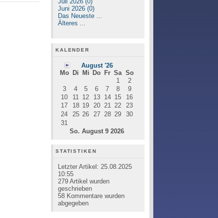
Juli 2026 (0)
Juni 2026 (0)
Das Neueste ...
Älteres ...
KALENDER
August '26
Mo
Di
Mi
Do
Fr
Sa
So
1
2
3
4
5
6
7
8
9
10
11
12
13
14
15
16
17
18
19
20
21
22
23
24
25
26
27
28
29
30
31
So. August 9 2026
STATISTIKEN
Letzter Artikel:
25.08.2025
10:55
279
Artikel wurden
geschrieben
58
Kommentare wurden
abgegeben