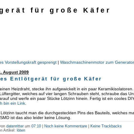
gerät für große Käfer
es Vorstellungskraft gesprengt
|
Waschmaschinenmotor zum Generator
1. August 2009
es Entlötgerät für große Käfer
nen Heizdraht, stecke ihn aufgewickelt in ein paar Keramikisolatoren.
Lüftergitter, welches auf vier langen Schrauben steht, schraube das Unt
rauf und werfe ein paar Stücke Lötzinn hinein. Fertig ist ein cooles DIY
ch bin ein Link
.
 Lötzinn taucht man die durchgesteckten Pins des Bauteils, welches m
SMD ist das also leider keine Lösung.
 von
datenritter
um
07:10
|
Noch keine Kommentare
|
Keine Trackbacks
n Artikel:
löten