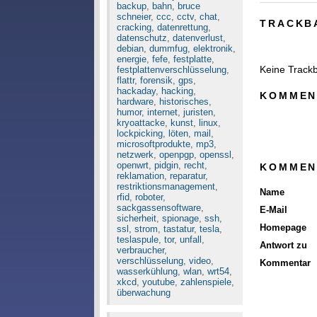
backup
,
bahn
,
bruce
schneier
,
ccc
,
cctv
,
chat
,
TRACKB
cracking
,
datenrettung
,
datenschutz
,
datenverlust
,
debian
,
dummfug
,
elektronik
,
energie
,
fefe
,
festplatte
,
Keine Track
festplattenverschlüsselung
,
flattr
,
forensik
,
gps
,
hackaday
,
hacking
,
KOMMEN
hardware
,
historisches
,
humor
,
internet
,
juristen
,
kryoattacke
,
kunst
,
linux
,
lockpicking
,
löten
,
mail
,
microsoftprodukte
,
mp3
,
netzwerk
,
openpgp
,
openssl
,
openwrt
,
pidgin
,
recht
,
KOMMEN
reklamation
,
reparatur
,
restriktionsmanagement
,
Name
rfid
,
roboter
,
sackgassensoftware
,
E-Mail
sicherheit
,
spionage
,
ssh
,
Homepage
ssl
,
strom
,
tastatur
,
tesla
,
teslaspule
,
tor
,
unfall
,
Antwort zu
verbraucher
,
verschlüsselung
,
video
,
Kommentar
wasserkühlung
,
wlan
,
wrt54
,
xkcd
,
youtube
,
zahlenspiele
,
überwachung