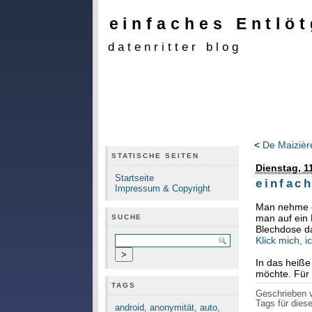
einfaches Entlöt
datenritter blog
<
De Maizièr
STATISCHE SEITEN
Dienstag, 1
Startseite
einfach
Impressum & Copyright
Man nehme ei
man auf ein 
SUCHE
Blechdose da
Klick mich, i
In das heiße
möchte. Für 
TAGS
Geschrieben
Tags für diese
android
,
anonymität
,
auto
,