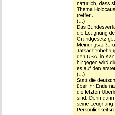
natürlich, dass
Thema Holocaust 
treffen.
(...)
Das Bundesverfa
die Leugnung des
Grundgesetz ged
Meinungsäußerun
Tatsachenbehaupt
den USA, in Kan
hingegen wird di
es auf den erste
(...)
Statt die deutsc
über ihr Ende n
die letzten Übe
sind. Denn dann i
seine Leugnung k
Persönlichkeitsr