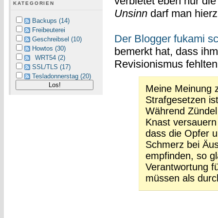
verbietet eben nur d
KATEGORIEN
Unsinn
darf man hierz
Backups (14)
Freibeuterei
Der Blogger fukami sc
Geschreibsel (10)
Howtos (30)
bemerkt hat, dass ih
WRT54 (2)
Revisionismus fehlten
SSL/TLS (17)
Tesladonnerstag (20)
Meine Meinung 
Strafgesetzen is
Während Zündel
Knast versauern
dass die Opfer 
Schmerz bei Äus
empfinden, so gl
Verantwortung f
müssen als durch