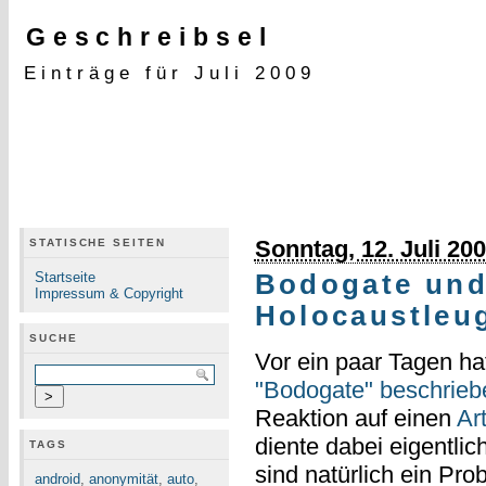
Geschreibsel
Einträge für Juli 2009
Sonntag, 12. Juli 20
STATISCHE SEITEN
Startseite
Bodogate und 
Impressum & Copyright
Holocaustleu
SUCHE
Vor ein paar Tagen ha
"Bodogate" beschrieb
Reaktion auf einen
Ar
diente dabei eigentli
TAGS
sind natürlich ein Pro
android
,
anonymität
,
auto
,