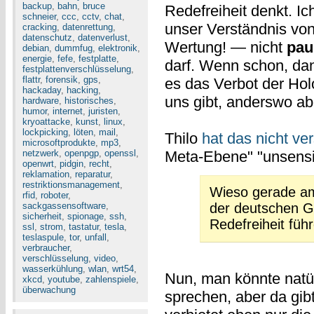
backup
,
bahn
,
bruce
Redefreiheit denkt. Ic
schneier
,
ccc
,
cctv
,
chat
,
unser Verständnis von
cracking
,
datenrettung
,
datenschutz
,
datenverlust
,
Wertung! — nicht
pau
debian
,
dummfug
,
elektronik
,
energie
,
fefe
,
festplatte
,
darf. Wenn schon, dan
festplattenverschlüsselung
,
flattr
,
forensik
,
gps
,
es das Verbot der Ho
hackaday
,
hacking
,
uns gibt, anderswo abe
hardware
,
historisches
,
humor
,
internet
,
juristen
,
kryoattacke
,
kunst
,
linux
,
lockpicking
,
löten
,
mail
,
Thilo
hat das nicht ve
microsoftprodukte
,
mp3
,
netzwerk
,
openpgp
,
openssl
,
Meta-Ebene" "unsensib
openwrt
,
pidgin
,
recht
,
reklamation
,
reparatur
,
restriktionsmanagement
,
Wieso gerade am 
rfid
,
roboter
,
sackgassensoftware
,
der deutschen G
sicherheit
,
spionage
,
ssh
,
Redefreiheit füh
ssl
,
strom
,
tastatur
,
tesla
,
teslaspule
,
tor
,
unfall
,
verbraucher
,
verschlüsselung
,
video
,
wasserkühlung
,
wlan
,
wrt54
,
Nun, man könnte natür
xkcd
,
youtube
,
zahlenspiele
,
überwachung
sprechen, aber da gib