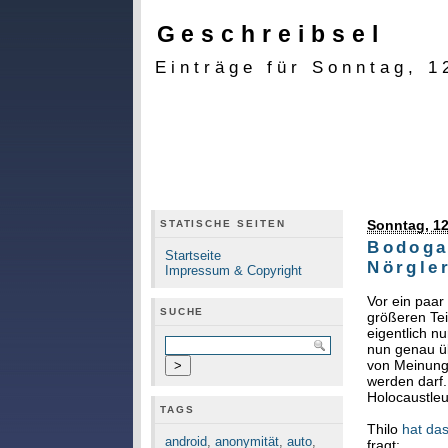
Geschreibsel
Einträge für Sonntag, 1
Sonntag, 12
STATISCHE SEITEN
Bodoga
Startseite
Nörgle
Impressum & Copyright
Vor ein paar
SUCHE
größeren Tei
eigentlich n
nun genau üb
von Meinungs
werden darf
Holocaustle
TAGS
Thilo
hat das
android
,
anonymität
,
auto
,
fragt: