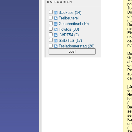
KATEGORIEN
po
Ju
Do
Backups (14)
un
Freibeuterei
(...
Geschreibsel (10)
Do
ni
Howtos (30)
Ei
WRT54 (2)
un
SSL/TLS (17)
ge
nu
Tesladonnerstag (20)
Do
Gr
ab
ve
Pe
au
da
[D
vo
He
be
(...
Da
se
se
Ka
un
(...
St