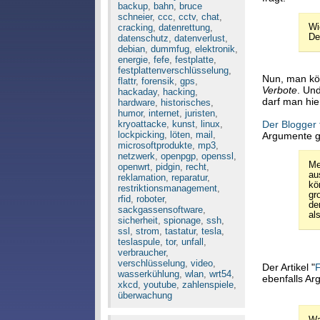
backup
,
bahn
,
bruce
schneier
,
ccc
,
cctv
,
chat
,
cracking
,
datenrettung
,
Wi
De
datenschutz
,
datenverlust
,
debian
,
dummfug
,
elektronik
,
energie
,
fefe
,
festplatte
,
festplattenverschlüsselung
,
Nun, man kön
flattr
,
forensik
,
gps
,
Verbote
. Un
hackaday
,
hacking
,
darf man hie
hardware
,
historisches
,
humor
,
internet
,
juristen
,
Der Blogger 
kryoattacke
,
kunst
,
linux
,
lockpicking
,
löten
,
mail
,
Argumente g
microsoftprodukte
,
mp3
,
netzwerk
,
openpgp
,
openssl
,
Me
openwrt
,
pidgin
,
recht
,
au
reklamation
,
reparatur
,
kö
restriktionsmanagement
,
gr
rfid
,
roboter
,
de
sackgassensoftware
,
al
sicherheit
,
spionage
,
ssh
,
ssl
,
strom
,
tastatur
,
tesla
,
teslaspule
,
tor
,
unfall
,
verbraucher
,
verschlüsselung
,
video
,
Der Artikel "
F
wasserkühlung
,
wlan
,
wrt54
,
ebenfalls A
xkcd
,
youtube
,
zahlenspiele
,
überwachung
Wa