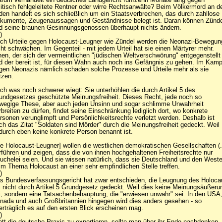
litisch fehlgeleitete Rentner oder wirre Rechtsanwälte? Beim Völkermord an d
den handelt es sich schließlich um ein Staatsverbrechen, das durch zahllose
kumente, Zeugenaussagen und Geständnisse belegt ist. Daran können Zünde
d seine braunen Gesinnungsgenossen überhaupt nichts ändern.
)
ch Urteile gegen Holocaust-Leugner wie Zündel werden die Neonazi-Bewegun
cht schwächen. Im Gegenteil - mit jedem Urteil hat sie einen Märtyrer mehr.
nen, der sich der vermeintlichen "jüdischen Weltverschwörung" entgegenstellt
d der bereit ist, für diesen Wahn auch noch ins Gefängnis zu gehen. Im Kamp
gen Neonazis nämlich schaden solche Prozesse und Urteile mehr als sie
tzen.
ch was noch schwerer wiegt: Sie unterhöhlen die durch Artikel 5 des
undgesetzes geschützte Meinungsfreiheit. Dieses Recht, jede noch so
wegige These, aber auch jeden Unsinn und sogar schlimme Unwahrheit
rbreiten zu dürfen, findet seine Einschränkung lediglich dort, wo konkrete
rsonen verunglimpft und Persönlichkeitsrechte verletzt werden. Deshalb ist
ch das Zitat "Soldaten sind Mörder" durch die Meinungsfreiheit gedeckt. Weil
durch eben keine konkrete Person benannt ist.
ie Holocaust-Leugner] wollen die westlichen demokratischen Gesellschaften (..
rführen und zeigen, dass die von ihnen hochgehaltenen Freiheitsrechte nur
uchelei seien. Und sie wissen natürlich, dass sie Deutschland und den West
im Thema Holocaust an einer sehr empfindlichen Stelle treffen.
)
s Bundesverfassungsgericht hat zwar entschieden, die Leugnung des Holoca
i nicht durch Artikel 5 Grundgesetz gedeckt. Weil dies keine Meinungsäußeru
i, sondern eine Tatsachenbehauptung, die "erwiesen unwahr" sei. In den USA,
nada und auch Großbritannien hingegen wird dies anders gesehen - so
erträglich es auf den ersten Blick erscheinen mag.
)
att die deutsche Praxis zu exportieren, sollte man über ihr Ende nachdenken.