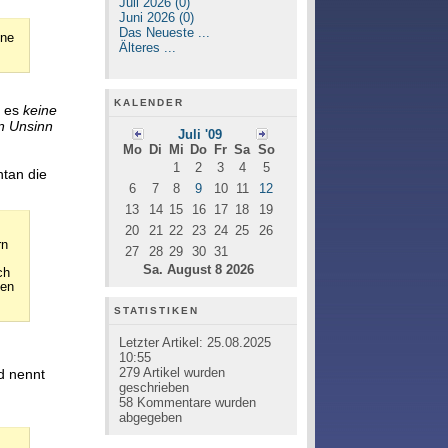
Juli 2026 (0)
Juni 2026 (0)
Das Neueste ...
ine
Älteres ...
KALENDER
t es
keine
n Unsinn
Juli '09
Mo
Di
Mi
Do
Fr
Sa
So
1
2
3
4
5
tan die
6
7
8
9
10
11
12
13
14
15
16
17
18
19
20
21
22
23
24
25
26
rn
27
28
29
30
31
Sa. August 8 2026
ch
sen
STATISTIKEN
Letzter Artikel:
25.08.2025
10:55
279
Artikel wurden
nd nennt
geschrieben
58
Kommentare wurden
abgegeben