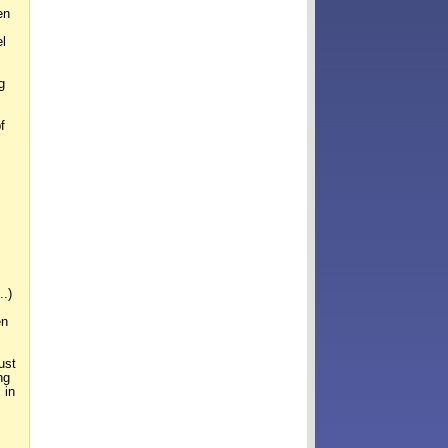
en
l
g
f
.)
en
ust
ng
 in