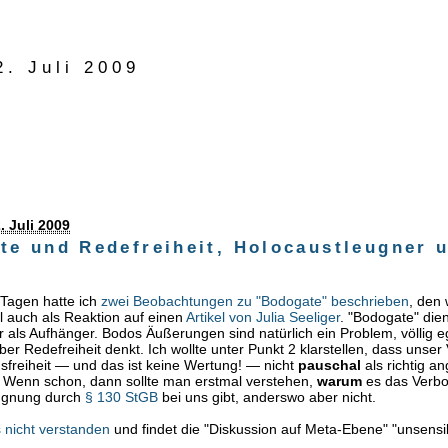
2. Juli 2009
. Juli 2009
te und Redefreiheit, Holocaustleugner 
r
 Tagen hatte ich
zwei Beobachtungen zu "Bodogate" beschrieben
, den
l auch als Reaktion auf einen
Artikel von Julia Seeliger
. "Bodogate" die
ur als Aufhänger. Bodos Äußerungen sind natürlich ein Problem, völlig 
er Redefreiheit denkt. Ich wollte unter Punkt 2 klarstellen, dass unser
freiheit — und das ist keine Wertung! — nicht
pauschal
als richtig 
. Wenn schon, dann sollte man erstmal verstehen,
warum
es das Verbo
ugnung durch
§ 130 StGB
bei uns gibt, anderswo aber nicht.
 nicht verstanden
und findet die "Diskussion auf Meta-Ebene" "unsensi