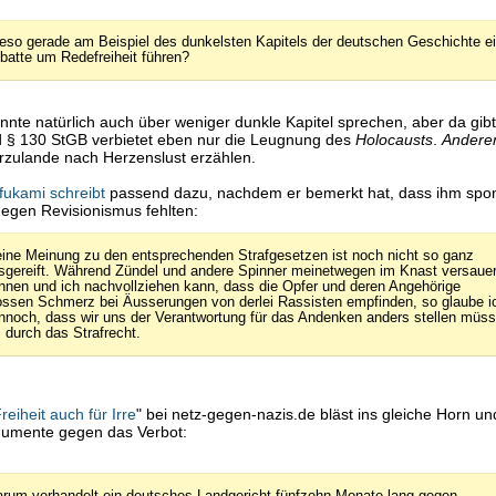
eso gerade am Beispiel des dunkelsten Kapitels der deutschen Geschichte e
batte um Redefreiheit führen?
nte natürlich auch über weniger dunkle Kapitel sprechen, aber da gib
d § 130 StGB verbietet eben nur die Leugnung des
Holocausts
.
Andere
rzulande nach Herzenslust erzählen.
fukami schreibt
passend dazu, nachdem er bemerkt hat, dass ihm spon
egen Revisionismus fehlten:
ine Meinung zu den entsprechenden Strafgesetzen ist noch nicht so ganz
sgereift. Während Zündel und andere Spinner meinetwegen im Knast versaue
nnen und ich nachvollziehen kann, dass die Opfer und deren Angehörige
ossen Schmerz bei Äusserungen von derlei Rassisten empfinden, so glaube i
nnoch, dass wir uns der Verantwortung für das Andenken anders stellen müs
s durch das Strafrecht.
reiheit auch für Irre
" bei netz-gegen-nazis.de bläst ins gleiche Horn u
rgumente gegen das Verbot:
rum verhandelt ein deutsches Landgericht fünfzehn Monate lang gegen