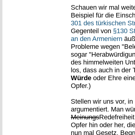
Schauen wir mal weiter
Beispiel für die Eins
301 des türkischen S
Gegenteil von
§130 S
an den Armeniern
äuße
Probleme wegen "Belei
sogar "Herabwürdigun
des himmelweiten Unt
los, dass auch in der
Würde
oder Ehre eine 
Opfer.)
Stellen wir uns vor, i
argumentiert. Man wü
Meinungs
Redefreihei
Opfer hin oder her, di
nun mal Gesetz, Begr