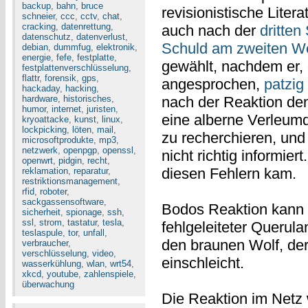
backup
,
bahn
,
bruce
revisionistische Litera
schneier
,
ccc
,
cctv
,
chat
,
cracking
,
datenrettung
,
auch nach der
dritten
datenschutz
,
datenverlust
,
Schuld am zweiten Wel
debian
,
dummfug
,
elektronik
,
energie
,
fefe
,
festplatte
,
gewählt, nachdem er, 
festplattenverschlüsselung
,
flattr
,
forensik
,
gps
,
angesprochen,
patzig 
hackaday
,
hacking
,
hardware
,
historisches
,
nach der Reaktion de
humor
,
internet
,
juristen
,
eine alberne Verleumd
kryoattacke
,
kunst
,
linux
,
lockpicking
,
löten
,
mail
,
zu recherchieren, und
microsoftprodukte
,
mp3
,
netzwerk
,
openpgp
,
openssl
,
nicht richtig informiert
openwrt
,
pidgin
,
recht
,
diesen Fehlern kam.
reklamation
,
reparatur
,
restriktionsmanagement
,
rfid
,
roboter
,
sackgassensoftware
,
Bodos Reaktion kann m
sicherheit
,
spionage
,
ssh
,
ssl
,
strom
,
tastatur
,
tesla
,
fehlgeleiteter Querul
teslaspule
,
tor
,
unfall
,
den braunen Wolf, der 
verbraucher
,
verschlüsselung
,
video
,
einschleicht.
wasserkühlung
,
wlan
,
wrt54
,
xkcd
,
youtube
,
zahlenspiele
,
überwachung
Die Reaktion im Netz 