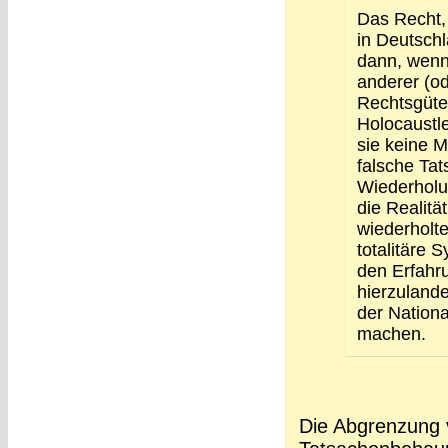
Das Recht, 
in Deutsch
dann, wenn
anderer (o
Rechtsgüter
Holocaustl
sie keine M
falsche Tat
Wiederholu
die Realitä
wiederholte
totalitäre 
den Erfahr
hierzulande
der Nation
machen.
Die Abgrenzung 