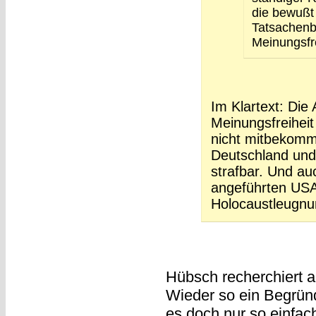
die bewußt
Tatsachenb
Meinungsfre
Im Klartext: Die 
Meinungsfreiheit
nicht mitbekomme
Deutschland und
strafbar. Und au
angeführten USA 
Holocaustleugnun
Hübsch recherchiert ab
Wieder so ein Begründ
es doch nur so einfac