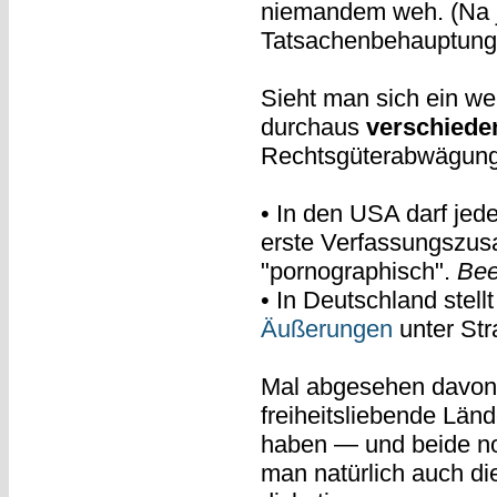
niemandem weh. (Na j
Tatsachenbehauptung,
Sieht man sich ein we
durchaus
verschiede
Rechtsgüterabwägung
• In den USA darf jede
erste Verfassungszusat
"pornographisch".
Bee
• In Deutschland stell
Äußerungen
unter Str
Mal abgesehen davon,
freiheitsliebende Län
haben — und beide no
man natürlich auch 