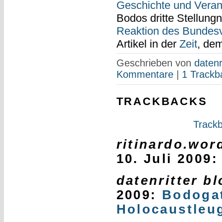
Geschichte und Veran
Bodos dritte Stellun
Reaktion des Bundesvo
Artikel in der
Zeit
, de
Geschrieben von
datenr
Kommentare
|
1 Trackb
TRACKBACKS
Trackb
ritinardo.wo
10. Juli 2009
datenritter b
2009
:
Bodogat
Holocaustleu