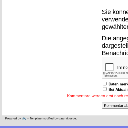
Sie könn
verwende
gewählte
Die ange
dargestel
Benachri
Daten mer
Bei Aktual
Kommentare werden erst nach reda
Powered by
s9y
– Template modified by datenritter.de.