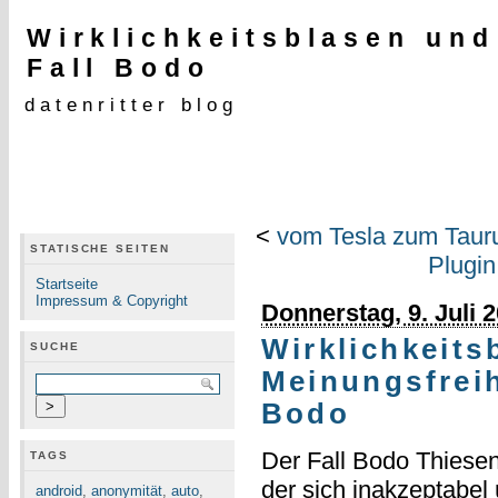
Wirklichkeitsblasen un
Fall Bodo
datenritter blog
<
vom Tesla zum Taurus
STATISCHE SEITEN
Plugin
Startseite
Impressum & Copyright
Donnerstag, 9. Juli 
Wirklichkeits
SUCHE
Meinungsfreih
Bodo
Der Fall Bodo Thiesen
TAGS
der sich inakzeptabel
android
,
anonymität
,
auto
,