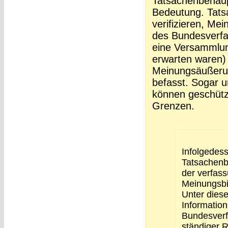
Tatsachenbehaup
Bedeutung. Tat
verifizieren, Me
des Bundesverfas
eine Versammlun
erwarten waren)
Meinungsäußeru
befasst. Sogar 
können geschützt
Grenzen.
Infolgedes
Tatsachenb
der verfas
Meinungsbi
Unter diese
Informatio
Bundesverf
ständiger 