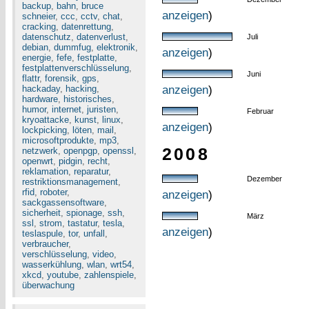
backup
,
bahn
,
bruce
anzeigen
)
schneier
,
ccc
,
cctv
,
chat
,
cracking
,
datenrettung
,
datenschutz
,
datenverlust
,
Juli
debian
,
dummfug
,
elektronik
,
anzeigen
)
energie
,
fefe
,
festplatte
,
festplattenverschlüsselung
,
Juni
flattr
,
forensik
,
gps
,
hackaday
,
hacking
,
anzeigen
)
hardware
,
historisches
,
humor
,
internet
,
juristen
,
Februar
kryoattacke
,
kunst
,
linux
,
anzeigen
)
lockpicking
,
löten
,
mail
,
microsoftprodukte
,
mp3
,
2008
netzwerk
,
openpgp
,
openssl
,
openwrt
,
pidgin
,
recht
,
reklamation
,
reparatur
,
Dezember
restriktionsmanagement
,
rfid
,
roboter
,
anzeigen
)
sackgassensoftware
,
sicherheit
,
spionage
,
ssh
,
März
ssl
,
strom
,
tastatur
,
tesla
,
anzeigen
)
teslaspule
,
tor
,
unfall
,
verbraucher
,
verschlüsselung
,
video
,
wasserkühlung
,
wlan
,
wrt54
,
xkcd
,
youtube
,
zahlenspiele
,
überwachung