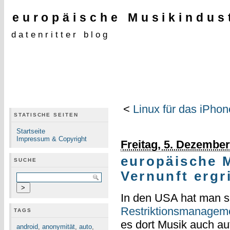
europäische Musikindust
datenritter blog
<
Linux für das iPho
STATISCHE SEITEN
Startseite
Impressum & Copyright
Freitag, 5. Dezembe
europäische 
SUCHE
Vernunft ergr
In den USA hat man s
Restriktionsmanagem
TAGS
es dort Musik auch a
android
,
anonymität
,
auto
,