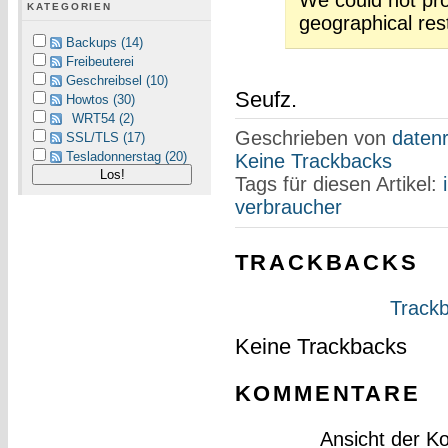
We could not pr
KATEGORIEN
geographical rest
Backups (14)
Freibeuterei
Geschreibsel (10)
Seufz.
Howtos (30)
WRT54 (2)
Geschrieben von
datenr
SSL/TLS (17)
Tesladonnerstag (20)
Keine Trackbacks
Tags für diesen Artikel:
verbraucher
TRACKBACKS
Trackb
Keine Trackbacks
KOMMENTARE
Ansicht der K