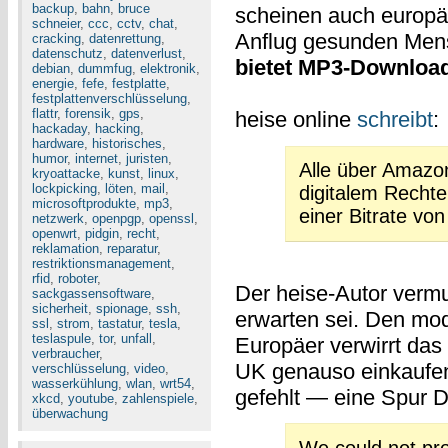
backup
,
bahn
,
bruce
scheinen auch europä
schneier
,
ccc
,
cctv
,
chat
,
Anflug gesunden Mens
cracking
,
datenrettung
,
datenschutz
,
datenverlust
,
bietet MP3-Downloa
debian
,
dummfug
,
elektronik
,
energie
,
fefe
,
festplatte
,
festplattenverschlüsselung
,
flattr
,
forensik
,
gps
,
heise online
schreibt
:
hackaday
,
hacking
,
hardware
,
historisches
,
humor
,
internet
,
juristen
,
Alle über Amazon
kryoattacke
,
kunst
,
linux
,
lockpicking
,
löten
,
mail
,
digitalem Rech
microsoftprodukte
,
mp3
,
einer Bitrate vo
netzwerk
,
openpgp
,
openssl
,
openwrt
,
pidgin
,
recht
,
reklamation
,
reparatur
,
restriktionsmanagement
,
rfid
,
roboter
,
Der heise-Autor vermu
sackgassensoftware
,
sicherheit
,
spionage
,
ssh
,
erwarten sei. Den m
ssl
,
strom
,
tastatur
,
tesla
,
teslaspule
,
tor
,
unfall
,
Europäer verwirrt das 
verbraucher
,
UK genauso einkaufen
verschlüsselung
,
video
,
wasserkühlung
,
wlan
,
wrt54
,
gefehlt — eine Spur D
xkcd
,
youtube
,
zahlenspiele
,
überwachung