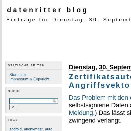
datenritter blog
Einträge für Dienstag, 30. Septem
Dienstag, 30. Septe
STATISCHE SEITEN
Startseite
Zertifikatsaut
Impressum & Copyright
Angriffsvekto
SUCHE
Das Problem mit den
selbstsignierte Daten
Meldung
.) Das lässt 
zwingend verlangt.
TAGS
android
,
anonymität
,
auto
,