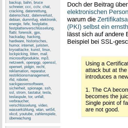
backup
,
bahn
,
bruce
Doch der Beitrag übe
schneier
,
ccc
,
cctv
,
chat
,
elektronischen Perso
cracking
,
datenrettung
,
datenschutz
,
datenverlust
,
warum die
Zertifikats
debian
,
dummfug
,
elektronik
,
energie
,
fefe
,
festplatte
,
(PKI) selbst ein erns
festplattenverschlüsselung
,
flattr
,
forensik
,
gps
,
lässt sich auf andere 
hackaday
,
hacking
,
Beispiel bei SSL-ges
hardware
,
historisches
,
humor
,
internet
,
juristen
,
kryoattacke
,
kunst
,
linux
,
lockpicking
,
löten
,
mail
,
microsoftprodukte
,
mp3
,
netzwerk
,
openpgp
,
openssl
,
Using a Certifica
openwrt
,
pidgin
,
recht
,
attack but at th
reklamation
,
reparatur
,
restriktionsmanagement
,
introduces a new
rfid
,
roboter
,
sackgassensoftware
,
sicherheit
,
spionage
,
ssh
,
1. The CA becomes
ssl
,
strom
,
tastatur
,
tesla
,
becomes the juicy
teslaspule
,
tor
,
unfall
,
verbraucher
,
Single point of f
verschlüsselung
,
video
,
are not good.
wasserkühlung
,
wlan
,
wrt54
,
xkcd
,
youtube
,
zahlenspiele
,
überwachung