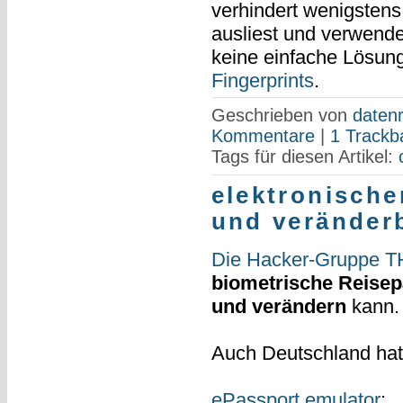
verhindert wenigstens,
ausliest und verwende
keine einfache Lösun
Fingerprints
.
Geschrieben von
datenr
Kommentare
|
1 Trackb
Tags für diesen Artikel:
elektronische
und veränder
Die Hacker-Gruppe TH
biometrische Reise
und verändern
kann.
Auch Deutschland ha
ePassport emulator
: