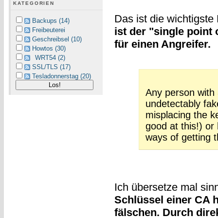
KATEGORIEN
Das ist die wichtigste
Backups (14)
ist der "single point
Freibeuterei
Geschreibsel (10)
für einen Angreifer.
Howtos (30)
WRT54 (2)
SSL/TLS (17)
Tesladonnerstag (20)
Any person with
undetectably fake
misplacing the k
good at this!) or
ways of getting 
Ich übersetze mal si
Schlüssel einer CA 
fälschen. Durch direk