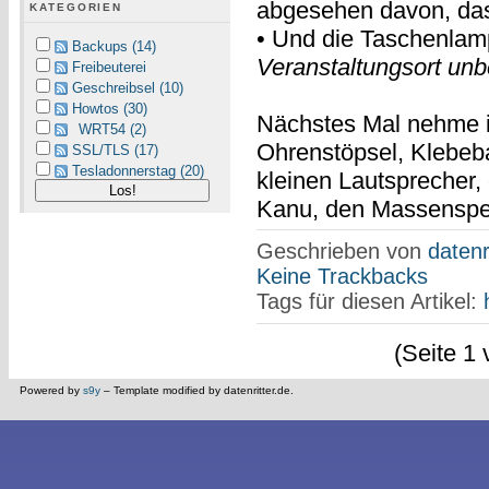
abgesehen davon, das
KATEGORIEN
• Und die Taschenlam
Backups (14)
Veranstaltungsort unb
Freibeuterei
Geschreibsel (10)
Howtos (30)
Nächstes Mal nehme ic
WRT54 (2)
Ohrenstöpsel, Klebeb
SSL/TLS (17)
Tesladonnerstag (20)
kleinen Lautsprecher,
Kanu, den Massenspek
Geschrieben von
datenr
Keine Trackbacks
Tags für diesen Artikel:
(Seite 1 
Powered by
s9y
– Template modified by datenritter.de.