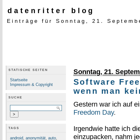
datenritter blog
Einträge für Sonntag, 21. Septemb
Sonntag, 21. Septem
STATISCHE SEITEN
Startseite
Software Free
Impressum & Copyright
wenn man kei
SUCHE
Gestern war ich auf e
Freedom Day
.
Irgendwie hatte ich d
TAGS
einzupacken, nahm je
android
,
anonymität
,
auto
,