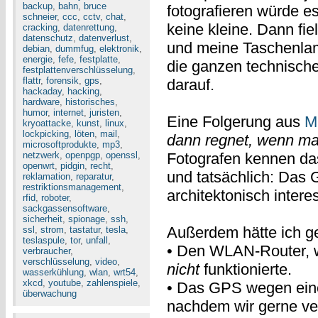
backup
,
bahn
,
bruce
fotografieren würde e
schneier
,
ccc
,
cctv
,
chat
,
keine kleine. Dann fi
cracking
,
datenrettung
,
datenschutz
,
datenverlust
,
und meine Taschenlamp
debian
,
dummfug
,
elektronik
,
energie
,
fefe
,
festplatte
,
die ganzen technisch
festplattenverschlüsselung
,
flattr
,
forensik
,
gps
,
darauf.
hackaday
,
hacking
,
hardware
,
historisches
,
humor
,
internet
,
juristen
,
Eine Folgerung aus
M
kryoattacke
,
kunst
,
linux
,
lockpicking
,
löten
,
mail
,
dann regnet, wenn ma
microsoftprodukte
,
mp3
,
netzwerk
,
openpgp
,
openssl
,
Fotografen kennen da
openwrt
,
pidgin
,
recht
,
und tatsächlich: Das G
reklamation
,
reparatur
,
restriktionsmanagement
,
architektonisch intere
rfid
,
roboter
,
sackgassensoftware
,
sicherheit
,
spionage
,
ssh
,
Außerdem hätte ich g
ssl
,
strom
,
tastatur
,
tesla
,
teslaspule
,
tor
,
unfall
,
• Den WLAN-Router, w
verbraucher
,
verschlüsselung
,
video
,
nicht
funktionierte.
wasserkühlung
,
wlan
,
wrt54
,
xkcd
,
youtube
,
zahlenspiele
,
• Das GPS wegen ein
überwachung
nachdem wir gerne ver