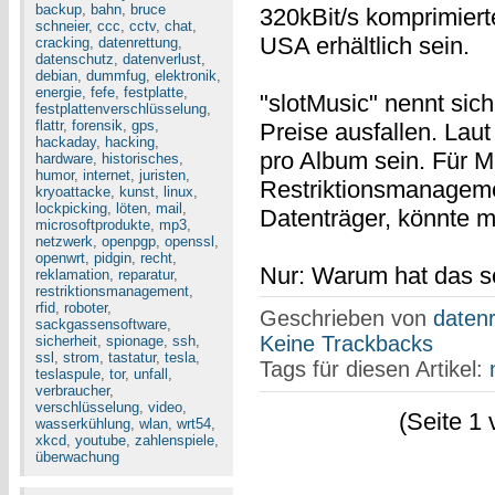
backup
,
bahn
,
bruce
320kBit/s komprimierte
schneier
,
ccc
,
cctv
,
chat
,
USA erhältlich sein.
cracking
,
datenrettung
,
datenschutz
,
datenverlust
,
debian
,
dummfug
,
elektronik
,
energie
,
fefe
,
festplatte
,
"slotMusic" nennt sich
festplattenverschlüsselung
,
flattr
,
forensik
,
gps
,
Preise ausfallen. Lau
hackaday
,
hacking
,
pro Album sein. Für M
hardware
,
historisches
,
humor
,
internet
,
juristen
,
Restriktionsmanageme
kryoattacke
,
kunst
,
linux
,
lockpicking
,
löten
,
mail
,
Datenträger, könnte 
microsoftprodukte
,
mp3
,
netzwerk
,
openpgp
,
openssl
,
openwrt
,
pidgin
,
recht
,
Nur: Warum hat das s
reklamation
,
reparatur
,
restriktionsmanagement
,
rfid
,
roboter
,
Geschrieben von
datenr
sackgassensoftware
,
Keine Trackbacks
sicherheit
,
spionage
,
ssh
,
ssl
,
strom
,
tastatur
,
tesla
,
Tags für diesen Artikel:
teslaspule
,
tor
,
unfall
,
verbraucher
,
verschlüsselung
,
video
,
(Seite 1 
wasserkühlung
,
wlan
,
wrt54
,
xkcd
,
youtube
,
zahlenspiele
,
überwachung