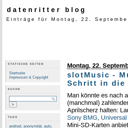
datenritter blog
Einträge für Montag, 22. Septembe
Montag, 22. Septemb
STATISCHE SEITEN
Startseite
slotMusic - M
Impressum & Copyright
Schritt in di
SUCHE
Man könnte es nach a
(manchmal) zahlenden
Aprilscherz halten: La
Sony BMG
,
Universal
TAGS
Mini-SD-Karten anbiet
android
,
anonymität
,
auto
,