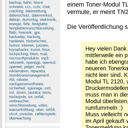
backup
,
bahn
,
bruce
einem Toner-Modul TL
schneier
,
ccc
,
cctv
,
chat
,
vermute, er meint T
N
2
cracking
,
datenrettung
,
datenschutz
,
datenverlust
,
debian
,
dummfug
,
elektronik
,
energie
,
fefe
,
festplatte
,
Die Veröffentlichung s
festplattenverschlüsselung
,
flattr
,
forensik
,
gps
,
hackaday
,
hacking
,
hardware
,
historisches
,
humor
,
internet
,
juristen
,
Hey vielen Dank 
kryoattacke
,
kunst
,
linux
,
lockpicking
,
löten
,
mail
,
mittlerweile ein
microsoftprodukte
,
mp3
,
habe ich ebengra
netzwerk
,
openpgp
,
openssl
,
openwrt
,
pidgin
,
recht
,
neueren Tonerka
reklamation
,
reparatur
,
nicht leer sind.
restriktionsmanagement
,
rfid
,
roboter
,
Modul TL 2120, w
sackgassensoftware
,
Druckermodellen
sicherheit
,
spionage
,
ssh
,
ssl
,
strom
,
tastatur
,
tesla
,
muss man in die
teslaspule
,
tor
,
unfall
,
Modul überlisten
verbraucher
,
verschlüsselung
,
video
,
rumfummeln :)
wasserkühlung
,
wlan
,
wrt54
,
Muss vielleicht 
xkcd
,
youtube
,
zahlenspiele
,
überwachung
im April gekauft
Tonermeldung ka