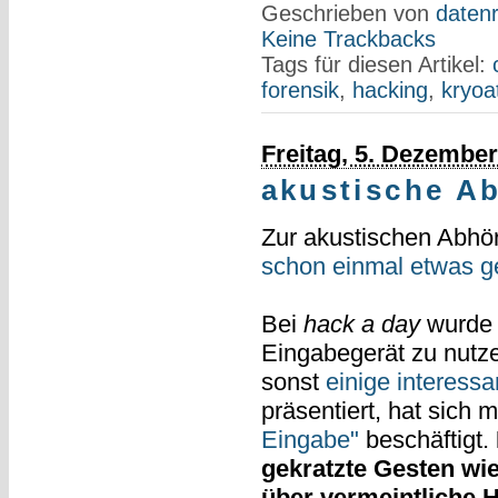
Geschrieben von
datenr
Keine Trackbacks
Tags für diesen Artikel:
forensik
,
hacking
,
kryoa
Freitag, 5. Dezembe
akustische Ab
Zur akustischen Abhö
schon einmal etwas g
Bei
hack a day
wurde k
Eingabegerät zu nutz
sonst
einige interessa
präsentiert, hat sich m
Eingabe"
beschäftigt.
gekratzte Gesten wie
über vermeintliche 