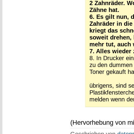
2 Zahnräder. W
Zähne hat.
6. Es gilt nun,
Zahräder in die
kriegt das schne
soweit drehen, 
mehr tut, auch 
7. Alles wiede
8. In Drucker ei
zu den dummen g
Toner gekauft ha
übrigens, sind s
Plastikfensterch
melden wenn der 
(Hervorhebung von mir
Geschrieben von
datenr