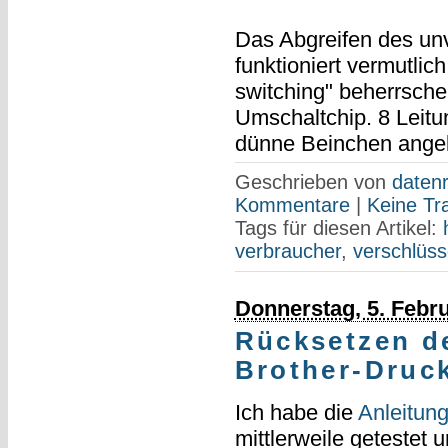
Das Abgreifen des un
funktioniert vermutli
switching" beherrsch
Umschaltchip. 8 Leit
dünne Beinchen angel
Geschrieben von
datenr
Kommentare
|
Keine Tr
Tags für diesen Artikel:
verbraucher
,
verschlüss
Donnerstag, 5. Febr
Rücksetzen d
Brother-Druck
Ich habe die
Anleitun
mittlerweile getestet u