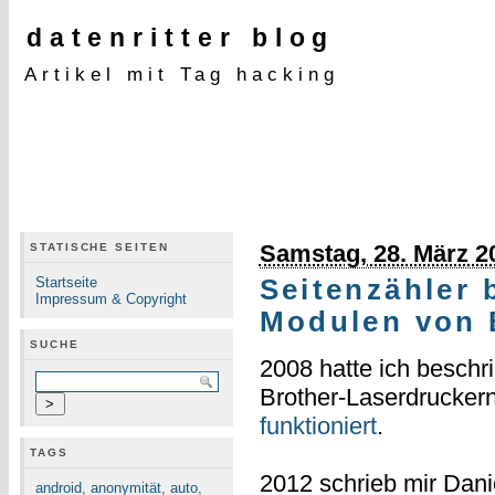
datenritter blog
Artikel mit Tag hacking
Samstag, 28. März 2
STATISCHE SEITEN
Startseite
Seitenzähler 
Impressum & Copyright
Modulen von 
SUCHE
2008 hatte ich beschr
Brother-Laserdrucker
funktioniert
.
TAGS
2012 schrieb mir Dan
android
,
anonymität
,
auto
,