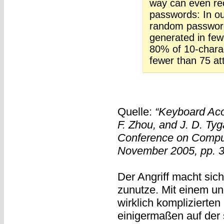
way can even re
passwords: In o
random passwords
generated in few
80% of 10-chara
fewer than 75 at
Quelle:
“Keyboard Aco
F. Zhou, and J. D. Ty
Conference on Comput
November 2005, pp. 3
Der Angriff macht sic
zunutze. Mit einem u
wirklich komplizierte
einigermaßen auf der 