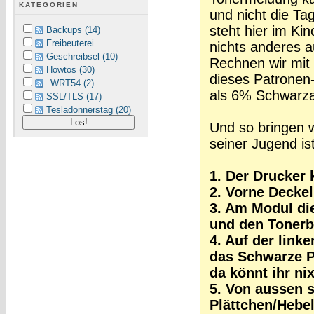
KATEGORIEN
und nicht die Ta
steht hier im Kin
Backups (14)
Freibeuterei
nichts anderes 
Geschreibsel (10)
Rechnen wir mit
Howtos (30)
dieses Patronen-
WRT54 (2)
als 6% Schwarzan
SSL/TLS (17)
Tesladonnerstag (20)
Und so bringen w
seiner Jugend ist
1. Der Drucker 
2. Vorne Deckel
3. Am Modul die
und den Tonerb
4. Auf der link
das Schwarze Pl
da könnt ihr ni
5. Von aussen 
Plättchen/Hebel