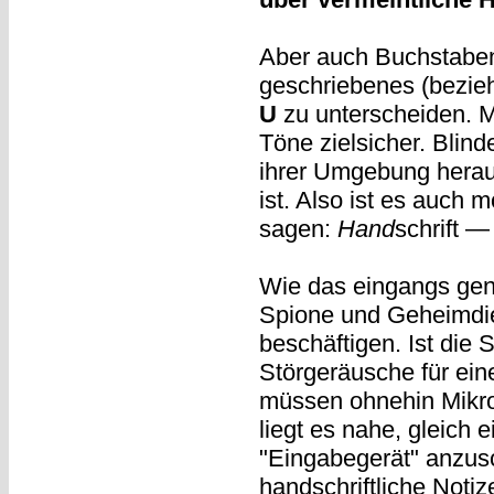
Aber auch Buchstaben
geschriebenes (bezie
U
zu unterscheiden. 
Töne zielsicher. Blind
ihrer Umgebung heraus
ist. Also ist es auch
sagen:
Hand
schrift —
Wie das eingangs gen
Spione und Geheimdie
beschäftigen. Ist die S
Störgeräusche für ei
müssen ohnehin Mikro
liegt es nahe, gleich 
"Eingabegerät" anzusc
handschriftliche Notiz