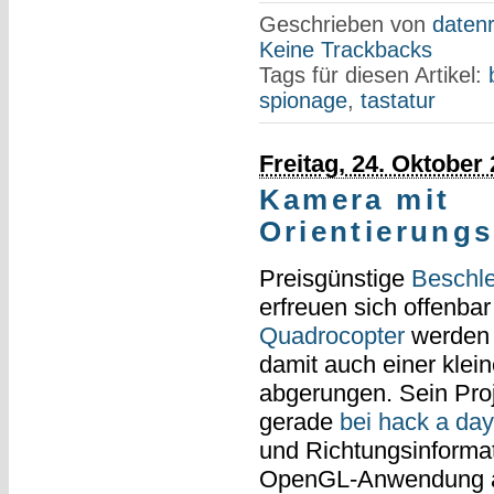
Geschrieben von
datenr
Keine Trackbacks
Tags für diesen Artikel:
spionage
,
tastatur
Freitag, 24. Oktober
Kamera mit
Orientierung
Preisgünstige
Beschl
erfreuen sich offenbar
Quadrocopter
werden d
damit auch einer klei
abgerungen. Sein Pro
gerade
bei hack a day
und Richtungsinformat
OpenGL-Anwendung an 