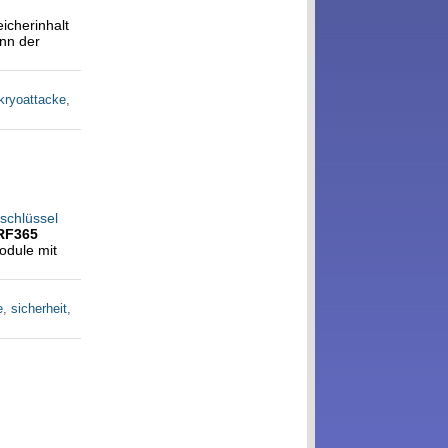
icherinhalt
enn der
kryoattacke
,
schlüssel
RF365
odule mit
e
,
sicherheit
,