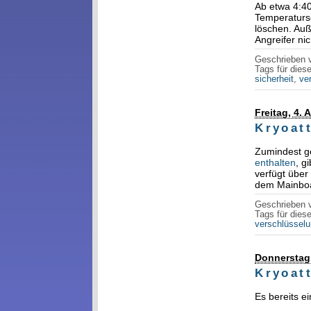
Ab etwa 4:4
Temperaturse
löschen. Auße
Angreifer ni
Geschrieben
Tags für diese
sicherheit
,
ve
Freitag, 4. 
Kryoat
Zumindest g
enthalten
, g
verfügt über
dem Mainbo
Geschrieben
Tags für diese
verschlüssel
Donnerstag,
Kryoatt
Es bereits e