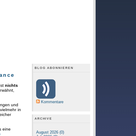
BLOG ABONNIEREN
mance
ist
nichts
erwähnt,
Kommentare
ungen und
vielmehr in
eicher
ARCHIVE
s eine
August 2026 (0)
e