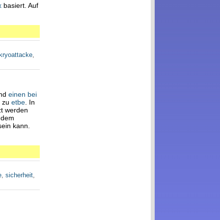
x
basiert. Auf
kryoattacke
,
nd
einen bei
n zu
etbe
. In
zt werden
dem
sein kann.
e
,
sicherheit
,