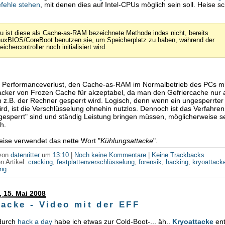
fehle stehen
, mit denen dies auf Intel-CPUs möglich sein soll. Heise s
u ist diese als Cache-as-RAM bezeichnete Methode indes nicht, bereits
nuxBIOS/CoreBoot benutzen sie, um Speicherplatz zu haben, während der
ichercontroller noch initialisiert wird.
 Performanceverlust, den Cache-as-RAM im Normalbetrieb des PCs mit 
acker von Frozen Cache für akzeptabel, da man den Gefriercache nur a
z.B. der Rechner gesperrt wird. Logisch, denn wenn ein ungesperrte
rd, ist die Verschlüsselung ohnehin nutzlos. Dennoch ist das Verfahren 
"gesperrt" sind und ständig Leistung bringen müssen, möglicherweise s
h.
ise verwendet das nette Wort "
Kühlungsattacke
".
 von
datenritter
um
13:10
|
Noch keine Kommentare
|
Keine Trackbacks
n Artikel:
cracking
,
festplattenverschlüsselung
,
forensik
,
hacking
,
kryoattack
ung
 15. Mai 2008
tacke - Video mit der EFF
durch
hack a day
habe ich etwas zur Cold-Boot-... äh..
Kryoattacke
ent