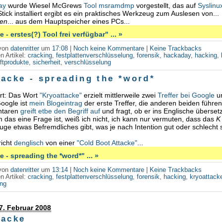
ay
wurde Wiesel McGrews
Tool msramdmp
vorgestellt, das auf
Syslinu
ick installiert ergibt es ein praktisches Werkzeug zum Auslesen von...
ten
... aus dem Hauptspeicher eines PCs...
 - erstes(?) Tool frei verfügbar" ... »
 von
datenritter
um
17:08
|
Noch keine Kommentare
|
Keine Trackbacks
n Artikel:
cracking
,
festplattenverschlüsselung
,
forensik
,
hackaday
,
hacking
,
ftprodukte
,
sicherheit
,
verschlüsselung
tacke - spreading the *word*
ert: Das Wort
"Kryoattacke"
erzielt mittlerweile zwei
Treffer bei Google
u
Google ist
mein Blogeintrag
der erste Treffer, die anderen beiden führe
ntaren
greift etbe den Begriff auf
und fragt, ob er ins Englische überset
m das eine Frage ist, weiß ich nicht, ich kann nur vermuten, dass das
K
uge etwas Befremdliches gibt, was je nach Intention gut oder schlecht 
richt
denglisch
von einer
"Cold Boot Attacke"
...
 - spreading the *word*" ... »
 von
datenritter
um
13:14
|
Noch keine Kommentare
|
Keine Trackbacks
n Artikel:
cracking
,
festplattenverschlüsselung
,
forensik
,
hacking
,
kryoattack
ung
7. Februar 2008
tacke