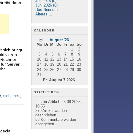
Juli 2026 (0)
chreibt dann
Juni 2026 (0)
Das Neueste ...
Älteres ...
KALENDER
August '26
Mo
Di
Mi
Do
Fr
Sa
So
1
2
sich bringt,
3
4
5
6
7
8
9
ktivieren
r Rechner
10
11
12
13
14
15
16
für Server,
17
18
19
20
21
22
23
ehr
24
25
26
27
28
29
30
31
Fr. August 7 2026
STATISTIKEN
e
,
sicherheit
,
Letzter Artikel:
25.08.2025
10:55
279
Artikel wurden
geschrieben
58
Kommentare wurden
abgegeben
deckt,