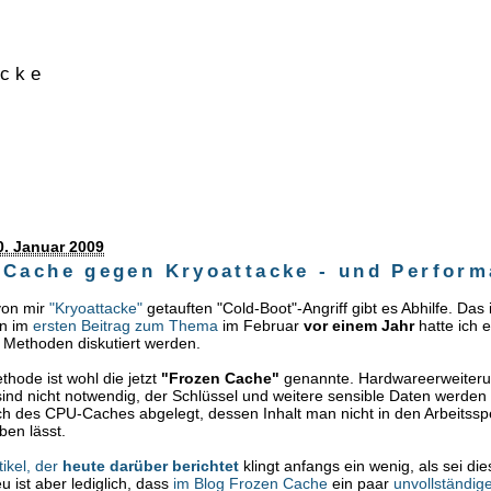
acke
0. Januar 2009
 Cache gegen Kryoattacke - und Perfor
von mir
"Kryoattacke"
getauften "Cold-Boot"-Angriff gibt es Abhilfe. Das 
on im
ersten Beitrag zum Thema
im Februar
vor einem Jahr
hatte ich 
 Methoden diskutiert werden.
thode ist wohl die jetzt
"Frozen Cache"
genannte. Hardwareerweiter
sind nicht notwendig, der Schlüssel und weitere sensible Daten werden 
h des CPU-Caches abgelegt, dessen Inhalt man nicht in den Arbeitssp
ben lässt.
tikel, der
heute darüber berichtet
klingt anfangs ein wenig, als sei die
u ist aber lediglich, dass
im Blog Frozen Cache
ein paar
unvollständig