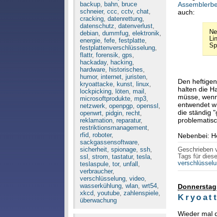
backup
,
bahn
,
bruce
Assemblerbe
schneier
,
ccc
,
cctv
,
chat
,
auch:
cracking
,
datenrettung
,
datenschutz
,
datenverlust
,
Ne
debian
,
dummfug
,
elektronik
,
Li
energie
,
fefe
,
festplatte
,
Spe
festplattenverschlüsselung
,
flattr
,
forensik
,
gps
,
hackaday
,
hacking
,
hardware
,
historisches
,
humor
,
internet
,
juristen
,
Den heftigen
kryoattacke
,
kunst
,
linux
,
halten die H
lockpicking
,
löten
,
mail
,
müsse, wenn 
microsoftprodukte
,
mp3
,
entwendet wi
netzwerk
,
openpgp
,
openssl
,
die ständig 
openwrt
,
pidgin
,
recht
,
problematisc
reklamation
,
reparatur
,
restriktionsmanagement
,
rfid
,
roboter
,
Nebenbei: He
sackgassensoftware
,
sicherheit
,
spionage
,
ssh
,
Geschrieben
Tags für diese
ssl
,
strom
,
tastatur
,
tesla
,
verschlüssel
teslaspule
,
tor
,
unfall
,
verbraucher
,
verschlüsselung
,
video
,
wasserkühlung
,
wlan
,
wrt54
,
Donnerstag,
xkcd
,
youtube
,
zahlenspiele
,
Kryoat
überwachung
Wieder mal 