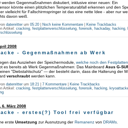
0 werden Gegenmaßnahmen diskutiert, inklusive einer neuen: Ein
nsor könnte einen plötzlichen Temperaturabfall erkennen und den Spe
r vielleicht für Fallschirmspringer ist das eine nette Idee - aber nur w
chts davon weiß.
 von
datenritter
um
05:20
|
Noch keine Kommentare
|
Keine Trackbacks
n Artikel:
cracking
,
festplattenverschlüsselung
,
forensik
,
hackaday
,
hacking
,
rschlüsselung
April 2008
tacke - Gegenmaßnahmen ab Werk
egen das Ausziehen der Speichermodule,
welche noch den Festplatten
ibt es bereits ab Werk Gegenmaßnahmen: Das Mainboard
Asus G-SU
 einen "Diebstahlschutz" — der besteht darin, dass die Halterung der M
ard
verschraubt
werden kann.
 von
datenritter
um
18:21
|
7 Kommentare
|
Keine Trackbacks
n Artikel:
cracking
,
festplattenverschlüsselung
,
forensik
,
hacking
,
kryoattack
ung
 6. März 2008
acke - erstes(?) Tool frei verfügbar
ine erste
Umsetzung
zur Ausnutzung der
Remanenz
von
DRAMs
.