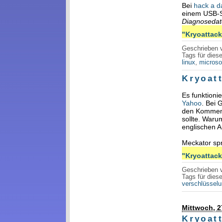
Bei
hack a d
einem USB-St
Diagnoseda
"Kryoattacke
Geschrieben
Tags für diese
linux
,
microso
Kryoat
Es funktioni
Yahoo
. Bei 
den Komme
sollte. Waru
englischen A
Meckator sp
"Kryoattacke
Geschrieben
Tags für diese
verschlüssel
Mittwoch, 2
Kryoat