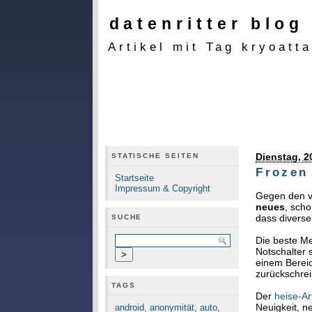
datenritter blog
Artikel mit Tag kryoatt
Dienstag, 2
STATISCHE SEITEN
Frozen
Startseite
Impressum & Copyright
Gegen den 
neues
, sch
dass diverse
SUCHE
Die beste Me
Notschalter 
einem Bereic
zurückschrei
TAGS
Der
heise-Ar
Neuigkeit, ne
android
,
anonymität
,
auto
,